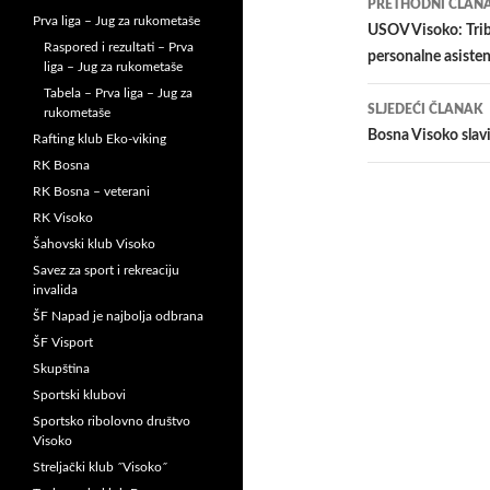
PRETHODNI ČLAN
Prva liga – Jug za rukometaše
članaka
USOV Visoko: Tribi
Raspored i rezultati – Prva
personalne asisten
liga – Jug za rukometaše
Tabela – Prva liga – Jug za
SLJEDEĆI ČLANAK
rukometaše
Bosna Visoko slavi
Rafting klub Eko-viking
RK Bosna
RK Bosna – veterani
RK Visoko
Šahovski klub Visoko
Savez za sport i rekreaciju
invalida
ŠF Napad je najbolja odbrana
ŠF Visport
Skupština
Sportski klubovi
Sportsko ribolovno društvo
Visoko
Streljački klub ˝Visoko˝