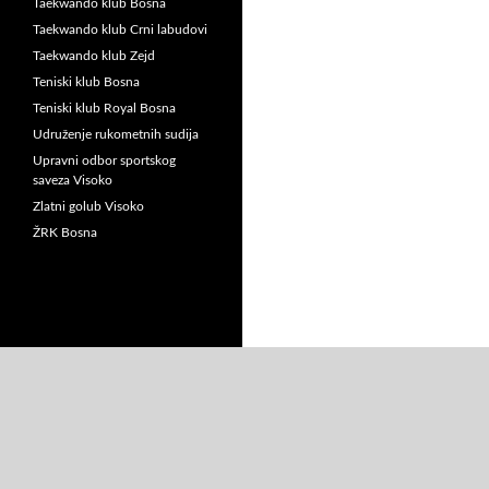
Taekwando klub Bosna
Taekwando klub Crni labudovi
Taekwando klub Zejd
Teniski klub Bosna
Teniski klub Royal Bosna
Udruženje rukometnih sudija
Upravni odbor sportskog
saveza Visoko
Zlatni golub Visoko
ŽRK Bosna