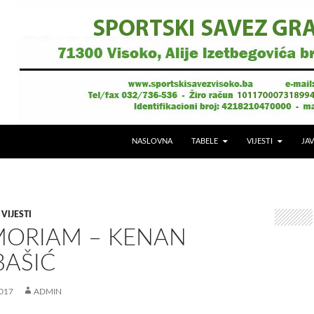
NASLOVNA
TABELE
VIJESTI
JAV
,
VIJESTI
MORIAM – KENAN
BAŠIĆ
017
ADMIN