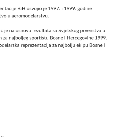
ntacije BiH osvojio je 1997. i 1999. godine
tvo u aeromodelarstvu.
ć je na osnovu rezultata sa Svjetskog prvenstva u
n za najboljeg sportistu Bosne i Hercegovine 1999.
delarska reprezentacija za najbolju ekipu Bosne i
a