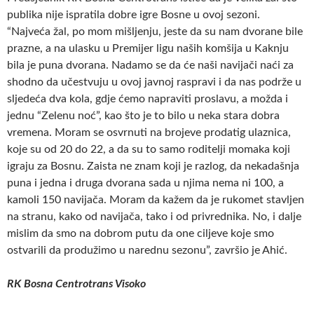
publika nije ispratila dobre igre Bosne u ovoj sezoni.
“Najveća žal, po mom mišljenju, jeste da su nam dvorane bile
prazne, a na ulasku u Premijer ligu naših komšija u Kaknju
bila je puna dvorana. Nadamo se da će naši navijači naći za
shodno da učestvuju u ovoj javnoj raspravi i da nas podrže u
sljedeća dva kola, gdje ćemo napraviti proslavu, a možda i
jednu “Zelenu noć”, kao što je to bilo u neka stara dobra
vremena. Moram se osvrnuti na brojeve prodatig ulaznica,
koje su od 20 do 22, a da su to samo roditelji momaka koji
igraju za Bosnu. Zaista ne znam koji je razlog, da nekadašnja
puna i jedna i druga dvorana sada u njima nema ni 100, a
kamoli 150 navijača. Moram da kažem da je rukomet stavljen
na stranu, kako od navijača, tako i od privrednika. No, i dalje
mislim da smo na dobrom putu da one ciljeve koje smo
ostvarili da produžimo u narednu sezonu”, završio je Ahić.
RK Bosna Centrotrans Visoko