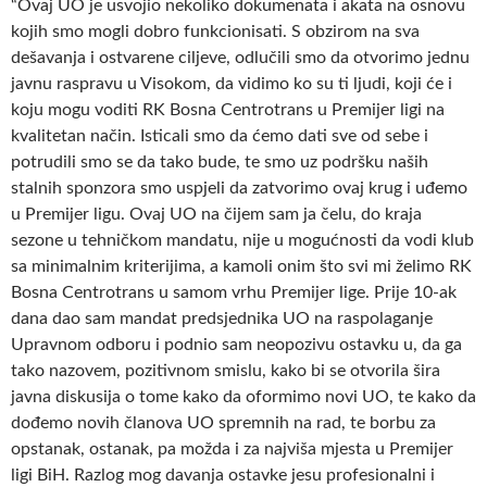
“Ovaj UO je usvojio nekoliko dokumenata i akata na osnovu
kojih smo mogli dobro funkcionisati. S obzirom na sva
dešavanja i ostvarene ciljeve, odlučili smo da otvorimo jednu
javnu raspravu u Visokom, da vidimo ko su ti ljudi, koji će i
koju mogu voditi RK Bosna Centrotrans u Premijer ligi na
kvalitetan način. Isticali smo da ćemo dati sve od sebe i
potrudili smo se da tako bude, te smo uz podršku naših
stalnih sponzora smo uspjeli da zatvorimo ovaj krug i uđemo
u Premijer ligu. Ovaj UO na čijem sam ja čelu, do kraja
sezone u tehničkom mandatu, nije u mogućnosti da vodi klub
sa minimalnim kriterijima, a kamoli onim što svi mi želimo RK
Bosna Centrotrans u samom vrhu Premijer lige. Prije 10-ak
dana dao sam mandat predsjednika UO na raspolaganje
Upravnom odboru i podnio sam neopozivu ostavku u, da ga
tako nazovem, pozitivnom smislu, kako bi se otvorila šira
javna diskusija o tome kako da oformimo novi UO, te kako da
dođemo novih članova UO spremnih na rad, te borbu za
opstanak, ostanak, pa možda i za najviša mjesta u Premijer
ligi BiH. Razlog mog davanja ostavke jesu profesionalni i