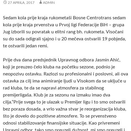
27 APRILA, 2017
ADMIN
Sedam kola prije kraja rukometaši Bosne Centrotrans sedam
kola prije kraja prvenstva u Prvoj ligi Federacije BiH – grupa
Jug izborili su povratak u elitni rang bh. rukometa. Visočani
su do sada odigrali sjajno i u 20 mečeva ostvarili 19 pobjeda,
te ostvarili jedan remi.
Prije dva dana predsjednik Upravnog odbora Jasmin Ahić,
koji je preuzeo čelo kluba na početku sezone, podnio je
neopozivu ostavku. Razlozi su profesionalni i poslovni, ali ova
ostavka za cilj ima animiranje ljudi u Visokom da se uključe u
rad kluba, te da se napravi atmosfera za stabilnog
premijerligaša. Klub je za sezonu na izmaku imao dva
cilja.”Prije svega to je ulazak u Premijer ligu i to smo ostvarili
bez poraza dosada, a vrlo važna stvar je reorganizacija kluba,
što je dovelo do pozitivne atmosfere. To se prvenstveno
odnosi stabilizovanje finansijske situacije. Kao privremeni
Upravni odbor, tako smo preuzeli dužnost, mi smo preuzeli i