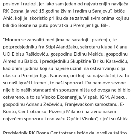
poslovnii razlozi, jer iako sam jedan od najvatrenijih navijača
RK Bosna, ja već 15 godina živim i radim u Sarajevu”, ističe
Ahić, koji je iskoristio priliku da se zahvali svim onima koji su
bili dio Bosne na putu povratka u Premijer ligu BiH.
“Moram se zahvaliti medijima na saradnji i praćenju, te
potpredsjedniku fra Stipi Alandžaku, sekretaru kluba i članu
UO Elbisu Rašidoviću, gospodinu Eldinu Mekiću, gospodinu
Almedinu Babiću i predsjedniku Skupštine Tariku Karavdiću,
kao onim ljudima koji su najviše učinili na ostvarivanju cilja
ulaska u Premijer ligu. Naravno, oni koji su najzaslužniji za to
su naši igrači i treneri, te naši sponzori. Da nam ove sezone
nije bilo naših standardnih sponzora ništa od ovoga ne bi bilo
ostvareno, a to su Visoko Ekoenergija, Vispak, IGM, Albexu,
gospodinu Adnanu Zečeviću, Franjevačkom samostanu, E-
Kontu, Centrotransu, Pizzeriji Milano i naravno našem
najvećem sponzoru i osnivaču Općini Visoko”, riječi su Ahića.
Predsjednik RK Bosna Centrotrans ističe da je velika žal što