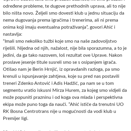
određene probleme, te dugove prethodnih uprava, ali to nije
bilo ništa novo. Željeli smo dovesti klub u jednu situaciju da
nema dugovanja prema igračima i trenerima, ali ni prema
onima koji imaju eventualna potraživanja”, govori Ahić i
nastavlja:
“Imali smo nekoliko tužbi koje smo na naše zadovoljstvo
riješili. Nijedna od njih, nažalost, nije bila sporazumna, a to je
jedini, da ga tako nazovem, loš rezultat ove Uprave. Nakon
proslave jesenje titule susreli smo se s osipanjem igrača.
Otišao nam je Berin Hrnjić, iz opravdanih razloga, pa smo
krenuli u ispunjavanje zahtjeva, koje su pred nas postavili
treneri Zdenko Antović i Adis Hadžić, pa nam se u tom
segmentu vratio iskusni Mirza Hurem, za kojeg smo vidjeli da
može popuniti prazninu i od koga ova mlada i perspektivna
ekipa može puno toga da nauči. ”Ahić ističe da trenutni UO
RK Bosna Centrotrans nije u mogućnosti da vodi klub u
Premijer ligi.