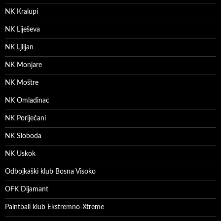
NK Kralupi
NK Liješeva
NK Ljiljan
NK Monjare
NK Moštre
NK Omladinac
NK Poriječani
NK Sloboda
NK Uskok
Odbojkaški klub Bosna Visoko
OFK Dijamant
Paintball klub Ekstremno-Xtreme