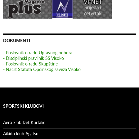
DOKUMENTI
- Poslovnik o radu Upravnog odbora
- Disciplinski pravilnik SS Visoko
- Poslovnik o radu Skupštine
- Nacrt Statuta Općinskog saveza Visoko
SPORTSKI KLUBOVI
Aero klub Izet Kurtalić
Aikido klub Agatsu