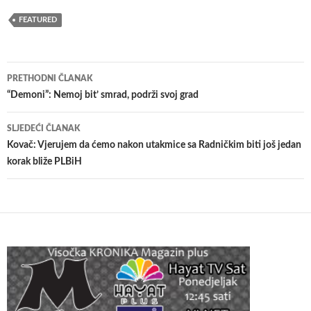
FEATURED
Navigacija
PRETHODNI ČLANAK
članaka
“Demoni”: Nemoj bit’ smrad, podrži svoj grad
SLJEDEĆI ČLANAK
Kovač: Vjerujem da ćemo nakon utakmice sa Radničkim biti još jedan
korak bliže PLBiH