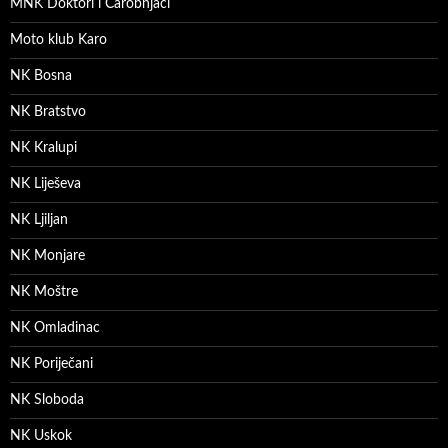
MNK Doktori i Čarobnjaci
Moto klub Karo
NK Bosna
NK Bratstvo
NK Kralupi
NK Liješeva
NK Ljiljan
NK Monjare
NK Moštre
NK Omladinac
NK Poriječani
NK Sloboda
NK Uskok