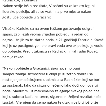
Radničkog iz Lukavca.
Nakon serije loših rezultata, Visočani su za krakto izgubili
lidersku poziciju, ali su se vratili na prvo mjesto nakon
gostujuće pobjede u Gračanici.
Visočke Karioke su na ovom teškom gostovanju odigrali
sjajno, zabilježili veoma vrijednu pobjedu, a jedan od
najzaslužnijih za tri zlatna boda je 21-godišnji Fahrudin Kovač
koji je uz postignut gol, bio pravi vođa ove ekipe koju je vodio
do pobjede. Pred utakmicu sa Radničkim, Fahrudin Kovač,
nam je rekao:
“Nakon pobjede u Gračanici, sigurno, smo puni
sampouzdanja. Atmosfera u ekipi je izuzetno dobra i sa
nestpljenjem očekujemo utakmicu sa Radničkim koji se bori
za opstanak, tako da sigurno nećemo lako doći do nova tri
boda. Mađutim, uz maksimalno zalaganje svakog pojedinca
koji u subotu izađu na teren, sigurno, ni željeni rezultat neće
izostati. Vjerujem da ćemo nakon te utakmice biti još bliže