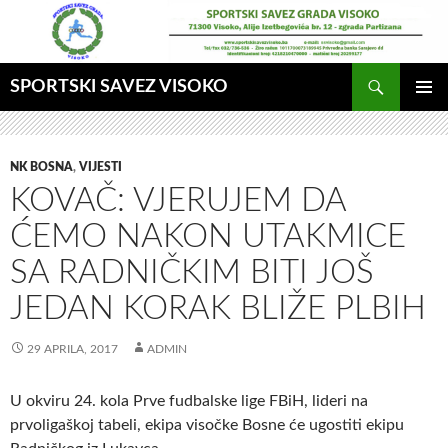
Idi
na
sadržaj
Pretraga
SPORTSKI SAVEZ VISOKO
GLAVNI
MENI
NK BOSNA
,
VIJESTI
KOVAČ: VJERUJEM DA
ĆEMO NAKON UTAKMICE
SA RADNIČKIM BITI JOŠ
JEDAN KORAK BLIŽE PLBIH
29 APRILA, 2017
ADMIN
U okviru 24. kola Prve fudbalske lige FBiH, lideri na
prvoligaškoj tabeli, ekipa visočke Bosne će ugostiti ekipu