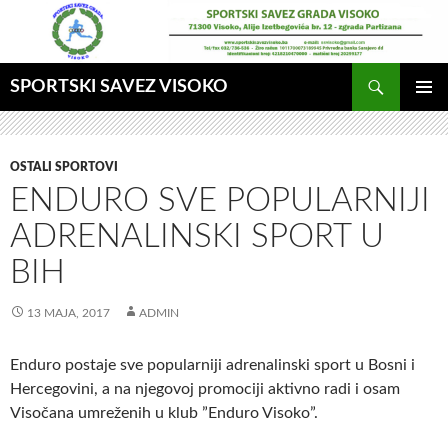
Idi
na
sadržaj
Pretraga
SPORTSKI SAVEZ VISOKO
GLAVNI
MENI
OSTALI SPORTOVI
ENDURO SVE POPULARNIJI
ADRENALINSKI SPORT U
BIH
13 MAJA, 2017
ADMIN
Enduro postaje sve popularniji adrenalinski sport u Bosni i
Hercegovini, a na njegovoj promociji aktivno radi i osam
Visočana umreženih u klub ”Enduro Visoko”.