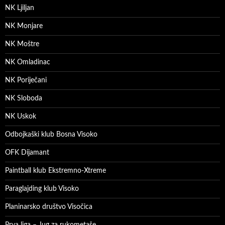
NK Ljiljan
NK Monjare
NK Moštre
NK Omladinac
NK Poriječani
NK Sloboda
NK Uskok
Odbojkaški klub Bosna Visoko
OFK Dijamant
Paintball klub Ekstremno-Xtreme
Paraglajding klub Visoko
Planinarsko društvo Visočica
Prva liga – Jug za rukometaše