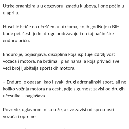
Utrke organiziraju u dogovoru između klubova, i one počinju
u aprilu.
Huseljić ističe da učešćem u utrkama, kojih godišnje u BiH
bude pet-šest, jedni druge podržavaju i na taj način šire
enduro priču.
Enduro je, pojašnjava, disciplina koja ispituje izdržljivost
vozača i motora, na brdima i planinama, a koja privlači sve
veći broj ljubitelja sportskih motora.
– Enduro je opasan, kao i svaki drugi adrenalinski sport, ali ne
koliko vožnja motora na cesti, gdje sigurnost zavisi od drugih
učesnika – naglašava.
Povrede, uglavnom, nisu teže, a sve zavisi od spretnosti
vozača i opreme.