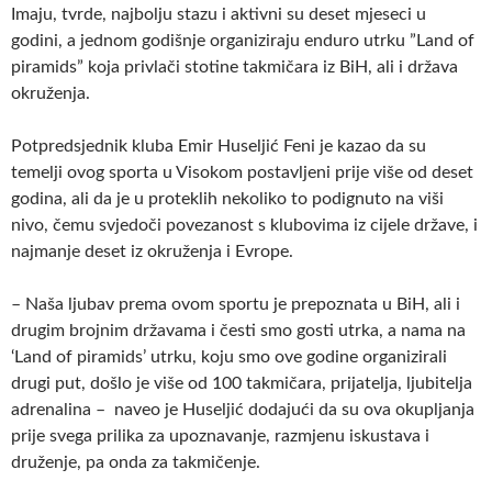
Imaju, tvrde, najbolju stazu i aktivni su deset mjeseci u
godini, a jednom godišnje organiziraju enduro utrku ”Land of
piramids” koja privlači stotine takmičara iz BiH, ali i država
okruženja.
Potpredsjednik kluba Emir Huseljić Feni je kazao da su
temelji ovog sporta u Visokom postavljeni prije više od deset
godina, ali da je u proteklih nekoliko to podignuto na viši
nivo, čemu svjedoči povezanost s klubovima iz cijele države, i
najmanje deset iz okruženja i Evrope.
– Naša ljubav prema ovom sportu je prepoznata u BiH, ali i
drugim brojnim državama i česti smo gosti utrka, a nama na
‘Land of piramids’ utrku, koju smo ove godine organizirali
drugi put, došlo je više od 100 takmičara, prijatelja, ljubitelja
adrenalina – naveo je Huseljić dodajući da su ova okupljanja
prije svega prilika za upoznavanje, razmjenu iskustava i
druženje, pa onda za takmičenje.