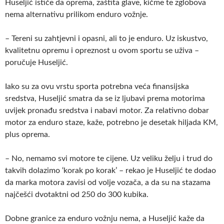
Huseljić ističe da oprema, zaštita glave, kičme te zglobova
nema alternativu prilikom enduro vožnje.
– Tereni su zahtjevni i opasni, ali to je enduro. Uz iskustvo,
kvalitetnu opremu i opreznost u ovom sportu se uživa –
poručuje Huseljić.
Iako su za ovu vrstu sporta potrebna veća finansijska
sredstva, Huseljić smatra da se iz ljubavi prema motorima
uvijek pronađu sredstva i nabavi motor. Za relativno dobar
motor za enduro staze, kaže, potrebno je desetak hiljada KM,
plus oprema.
– No, nemamo svi motore te cijene. Uz veliku želju i trud do
takvih dolazimo ‘korak po korak’ – rekao je Huseljić te dodao
da marka motora zavisi od volje vozača, a da su na stazama
najčešći dvotaktni od 250 do 300 kubika.
Dobne granice za enduro vožnju nema, a Huseljić kaže da