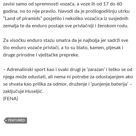
zavisi samo od spremnosti vozača, a voze ih od 17 do 60
godina, no to nije pravilo. Navodi da je prošlogodišnju utrku
”Land of piramids” posjetilo i nekoliko vozačica iz susjednih
zemalja te da enduro postaje sve privlačniji i ženskom rodu.
Za visočku enduro stazu smatra da je najbolja jer sadrži sve
što enduro vozače privlači, a to su blato, kamen, pijesak i
druge prirodne i vještačke prepreke.
– Adrenalinski sport kao i svaki drugi je ‘zarazan’ i teško se od
njega može odustati, ali nema ni potrebe za odustajanjem ako
se shvata kao prilika za odmor, druženje i ‘punjenje baterija’ –
zaključuje Huseljić.
(FENA)
FEATURED