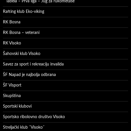
Tabela – Prva liga – Jug za rukometaše
Rafting klub Eko-viking
RK Bosna
RK Bosna – veterani
RK Visoko
Šahovski klub Visoko
Savez za sport i rekreaciju invalida
ŠF Napad je najbolja odbrana
ŠF Visport
Skupština
Sportski klubovi
Sportsko ribolovno društvo Visoko
Streljački klub ˝Visoko˝