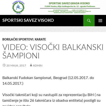
Idi
na
sadržaj
Pretraga
SPORTSKI SAVEZ VISOKO
GLAVNI
MENI
BORILAČKI SPORTOVI
,
KARATE
VIDEO: VISOČKI BALKANSKI
ŠAMPIONI
20 MAJA, 2017
ADMIN
Balkanski Fudokan šampionat, Beograd (12.05.2017. do
14.05.2017.)
Visočki takmičari koji su nastupili za reprezentaciju BiH ( na
tamičenje je išlo 26 takmičara iz obadva entiteta) postigli su