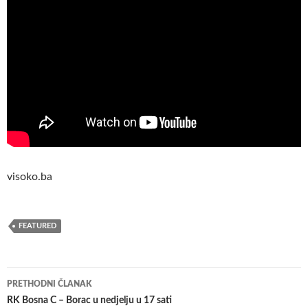
visoko.ba
FEATURED
Navigacija
PRETHODNI ČLANAK
članaka
RK Bosna C – Borac u nedjelju u 17 sati