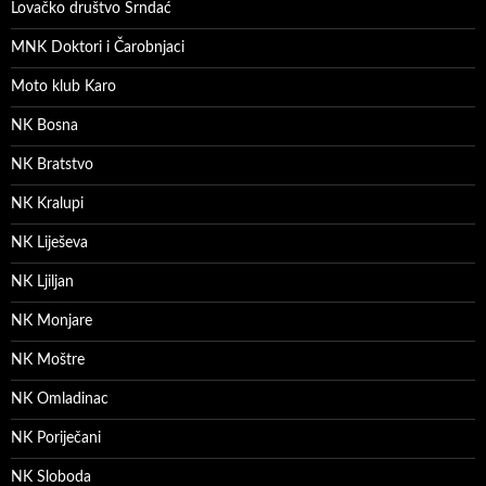
Lovačko društvo Srndać
MNK Doktori i Čarobnjaci
Moto klub Karo
NK Bosna
NK Bratstvo
NK Kralupi
NK Liješeva
NK Ljiljan
NK Monjare
NK Moštre
NK Omladinac
NK Poriječani
NK Sloboda