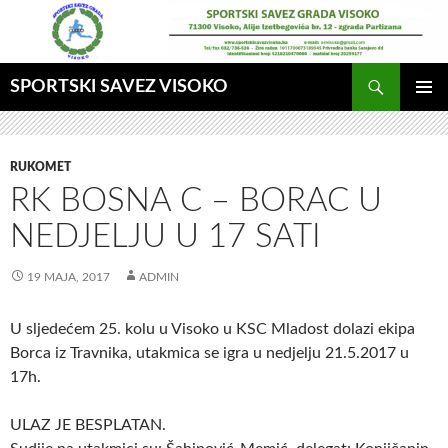
Idi
na
sadržaj
Pretraga
SPORTSKI SAVEZ VISOKO
GLAVNI
MENI
RUKOMET
RK BOSNA C – BORAC U
NEDJELJU U 17 SATI
19 MAJA, 2017
ADMIN
U sljedećem 25. kolu u Visoko u KSC Mladost dolazi ekipa
Borca iz Travnika, utakmica se igra u nedjelju 21.5.2017 u
17h.
ULAZ JE BESPLATAN.