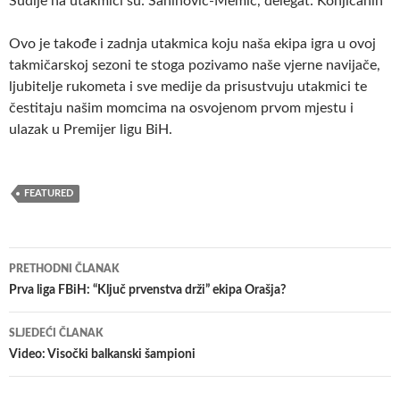
Sudije na utakmici su: Šahinović-Memić, delegat: Konjičanin
Ovo je takođe i zadnja utakmica koju naša ekipa igra u ovoj
takmičarskoj sezoni te stoga pozivamo naše vjerne navijače,
ljubitelje rukometa i sve medije da prisustvuju utakmici te
čestitaju našim momcima na osvojenom prvom mjestu i
ulazak u Premijer ligu BiH.
FEATURED
Navigacija
PRETHODNI ČLANAK
članaka
Prva liga FBiH: “Ključ prvenstva drži” ekipa Orašja?
SLJEDEĆI ČLANAK
Video: Visočki balkanski šampioni