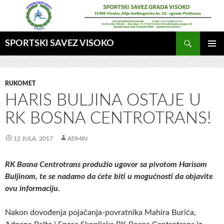
Idi
na
sadržaj
Pretraga
SPORTSKI SAVEZ VISOKO
GLAVNI
MENI
RUKOMET
HARIS BULJINA OSTAJE U
RK BOSNA CENTROTRANS!
12 JULA, 2017
ADMIN
RK Bosna Centrotrans produžio ugovor sa pivotom Harisom
Buljinom, te se nadamo da ćete biti u mogućnosti da objavite
ovu informaciju.
Nakon dovođenja pojačanja-povratnika Mahira Burića,