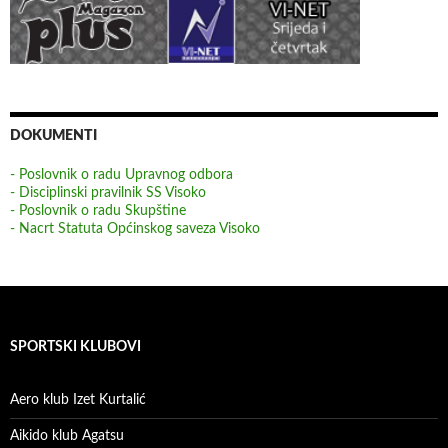
DOKUMENTI
- Poslovnik o radu Upravnog odbora
- Disciplinski pravilnik SS Visoko
- Poslovnik o radu Skupštine
- Nacrt Statuta Općinskog saveza Visoko
SPORTSKI KLUBOVI
Aero klub Izet Kurtalić
Aikido klub Agatsu