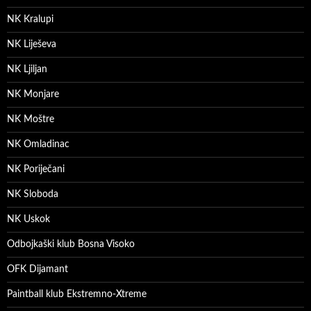
NK Kralupi
NK Liješeva
NK Ljiljan
NK Monjare
NK Moštre
NK Omladinac
NK Poriječani
NK Sloboda
NK Uskok
Odbojkaški klub Bosna Visoko
OFK Dijamant
Paintball klub Ekstremno-Xtreme