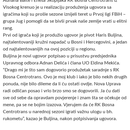
Adnana Balte i Enesa Skopljaka RK Bosna Centrotrans iz
Visokog krenuo je u realizaciju produženja ugovora sa
igračima koji su prošle sezone iznijeli teret u Prvoj ligi FBiH –
grupa Jug i pomogli da se bivši prvak naše zemlje vrati u elitni
rang.
Prvi od igrača koji je produžio ugovor je pivot Haris Buljina,
najtalentovaniji kružni napadač u Bosni i Hercegovini, a jedan
od najtalentovanijih na ovoj poziciji u regionu.
Buljina je novi ugovor potpisao u prisustvu predsjednika
Upravnog odbora Adnan Delića i člana UO Eldina Mekića.
“Drago mi je što sam dogovorio produžetak saradnje s RK
Bosna Centrotrans. Ovo je moj klub i iako je bilo nekih drugih
ponuda, nije bilo dileme da li ću ostati ovdje. Nova Uprava
radi odličan posao i vrlo brzo smo se dogovorili. Ja ću dati
sve od sebe da opravdam povjerenje i znam šta se očekuje od
mene, pa se ne bojim izazova. Vjerujem da će RK Bosna
Centrotrans u narednoj sezoni igrati važnu ulogu u bh.
rukometu”, kazao je Buljina, nakon potpisivanja ugovora.