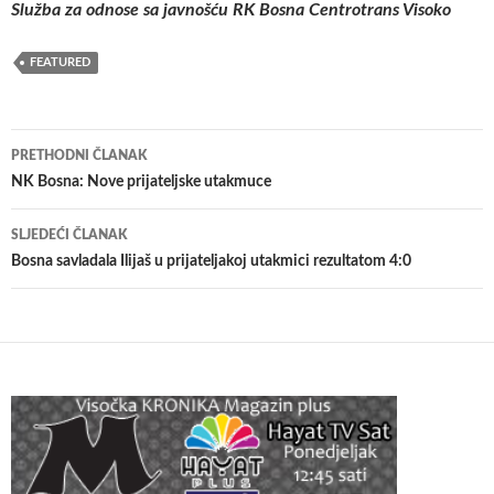
Služba za odnose sa javnošću RK Bosna Centrotrans Visoko
FEATURED
Navigacija
PRETHODNI ČLANAK
članaka
NK Bosna: Nove prijateljske utakmuce
SLJEDEĆI ČLANAK
Bosna savladala Ilijaš u prijateljakoj utakmici rezultatom 4:0