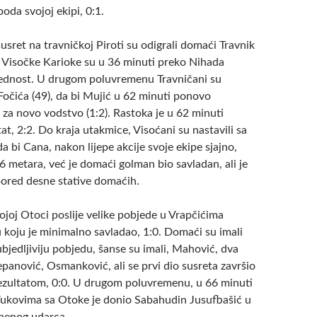
boda svojoj ekipi, 0:1.
susret na travničkoj Piroti su odigrali domaći Travnik
. Visočke Karioke su u 36 minuti preko Nihada
rednost. U drugom poluvremenu Travničani su
Fočića (49), da bi Mujić u 62 minuti ponovo
 za novo vodstvo (1:2). Rastoka je u 62 minuti
tat, 2:2. Do kraja utakmice, Visoćani su nastavili sa
 bi Cana, nakon lijepe akcije svoje ekipe sjajno,
6 metara, već je domaći golman bio savladan, ali je
 pored desne stative domaćih.
ojoj Otoci poslije velike pobjede u Vrapčićima
 koju je minimalno savladao, 1:0. Domaći su imali
ubjedljiviju pobjedu, šanse su imali, Mahović, dva
panović, Osmanković, ali se prvi dio susreta završio
zultatom, 0:0. U drugom poluvremenu, u 66 minuti
Vukovima sa Otoke je donio Sabahudin Jusufbašić u