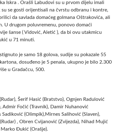
ka Iskra . Orašli Labudovi su u prvom dijelu imali
 su se gosti orijentisali na čvrstu odbranu i kontre,
 prilici da savlada domaćeg golmana Oštrakovića, ali
zan. U drugom poluvremenu, ponovo domaći
vije šanse ( Vidović, Aletić ), da bi ovu utakmicu
ukić u 71 minuti.
tignuto je samo 18 golova, sudije su pokazale 55
 kartona, dosuđeno je 5 penala, ukupno je bilo 2.300
više u Gradačcu, 500.
(Rudar), Šerif Hasić (Bratstvo), Ognjen Radulović
), Admir Fočić (Travnik), Damir Nuhanović
is Sadiković (Olimpik),Mirnes Salihović (Slaven),
(Rudar) , Obren Cvijanović (Zvijezda), Nihad Mujić
, Marko Đukić (Orašje).