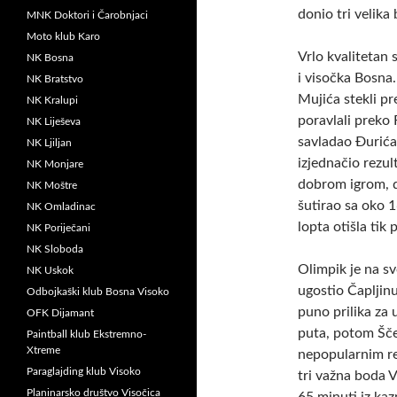
donio tri velika 
MNK Doktori i Čarobnjaci
Moto klub Karo
Vrlo kvalitetan 
NK Bosna
i visočka Bosna
NK Bratstvo
Mujića stekli p
NK Kralupi
poravlali preko 
NK Liješeva
savladao Đurića
NK Ljiljan
izjednačio rezul
NK Monjare
dobrom igrom, da
NK Moštre
šutirao sa oko 1
NK Omladinac
lopta otišla tik
NK Poriječani
NK Sloboda
Olimpik je na sv
NK Uskok
ugostio Čapljinu
Odbojkaški klub Bosna Visoko
puno prilika za 
OFK Dijamant
puta, potom Šče
Paintball klub Ekstremno-
Xtreme
nepopularnim re
Paraglajding klub Visoko
tri važna boda 
Planinarsko društvo Visočica