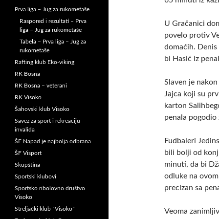
65 minuti iz ka
Prva liga – Jug za rukometaše
Raspored i rezultati – Prva
U Gračanici dom
liga – Jug za rukometaše
povelo protiv V
Tabela – Prva liga – Jug za
domaćih. Denis 
rukometaše
bi Hasić iz pena
Rafting klub Eko-viking
RK Bosna
Slaven je nakon 
RK Bosna – veterani
Jajca koji su pr
RK Visoko
karton Salihbego
Šahovski klub Visoko
penala pogodio z
Savez za sport i rekreaciju
invalida
Fudbaleri Jedin
ŠF Napad je najbolja odbrana
bili bolji od ko
ŠF Visport
minuti, da bi Dž
Skupština
odluke na ovom 
Sportski klubovi
precizan sa pen
Sportsko ribolovno društvo
Visoko
Streljački klub ˝Visoko˝
Veoma zanimljiv