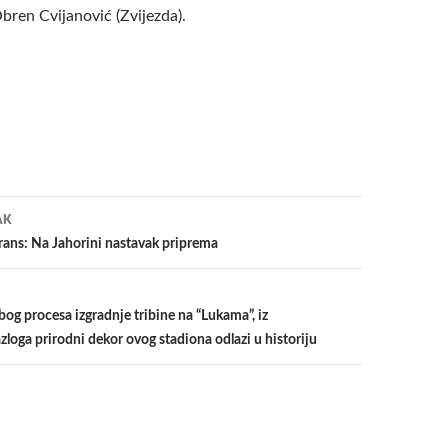
en Cvijanović (Zvijezda).
a
AK
ans: Na Jahorini nastavak priprema
g procesa izgradnje tribine na “Lukama”, iz
loga prirodni dekor ovog stadiona odlazi u historiju