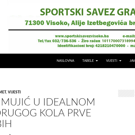
NASLOVNA
TABELE
VIJESTI
JAV
MET
,
VIJESTI
 MUJIĆ U IDEALNOM
DRUGOG KOLA PRVE
BIH