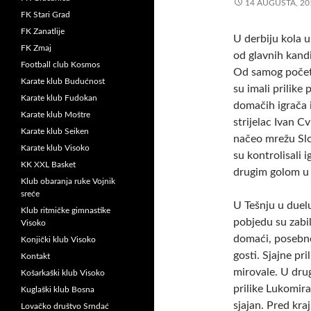
14 AUGUSTA, 20
FK Stari Grad
FK Zanatlije
U derbiju kola 
FK Zmaj
od
glavnih kand
Football club Kosmos
Od samog počet
Karate klub Budućnost
su imali prilike
Karate klub Fudokan
domačih igrača i
Karate klub Moštre
strijelac Ivan C
Karate klub Seiken
načeo mrežu Slo
Karate klub Visoko
su kontrolisali i
KK XXL Basket
drugim golom u 7
Klub obaranja ruke Vojnik
sreće
U Tešnju u duel
Klub ritmičke gimnastike
pobjedu su zabil
Visoko
domaći, posebno 
Konjički klub Visoko
gosti. Sjajne pri
Kontakt
mirovale. U dru
Košarkaški klub Visoko
prilike Lukomira
Kuglaški klub Bosna
sjajan. Pred kraj
Lovačko društvo Srndać