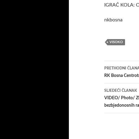
IGRAČ KOLA: Obr
nkbosna
VISOKO
Navigacij
PRETHODNI ČLAN
članaka
RK Bosna Centrotr
SLJEDEĆI ČLANAK
VIDEO/ Photo/ Zbo
bezbjedonosnih raz