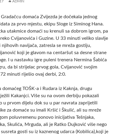
17
ADMIN
u Gradačcu domaća Zvijezda je dočekala jednog
idata za prvo mjestu, ekipu Sloge iz Siminog Hana.
ka utakmice domaći su krenuli sa dobrom igrom, pa
 preko Cvijanovića i Guzine. U 33 minuti veliko slavlje
 njihovih navijača, zatresla se mreža gostiju,
vijanović koji je glavom na centaršut sa desne strane
ge. I u nastavku igre puleni trenera Nermina Šabića
gru, da bi strijelac prvog gola, Cvijanović svojim
2 minuti riješio ovaj derbi, 2:0.
u domaćeg TOŠK-a i Rudara iz Kaknja, drugu
ježili Kakanjci. Više su na ovom derbiju pokazali
u prvom dijelu dok su u par navrata zaprijetili
like za domaće su imali Kršić i Škulić, ali su mreže
gom poluvremenu ponovo inicijativa Tešnjaka,
ka, Skulića, Mrguda, ali je Ratko Dujković više nego
 susreta gosti su iz kaznenog udarca (Kobilica),koji je