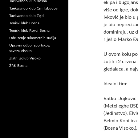
Taekwando klub Bosna
ekipa i bugojans
Taekwando klub Crni labudovi
više od igre, dok
Taekwando klub Zejd
Ivković je bio u
Teniski klub Bosna
je bio nepreci
Teniski klub Royal Bosna
dominiraju, uz d
Udruženje rukometnih sudija
riješio Marko Đ
Upravni odbor sportskog
saveza Visoko
U ovom kolu pos
Zlatni golub Visoko
žutih i 2 crvena
ŽRK Bosna
gledalaca, a naj
Idealni tim:
Ratko Dujković 
(Metelleghe BSI
(Jedinstvo), Elv
Belmin Kobilica 
(Bosna Visoko,)