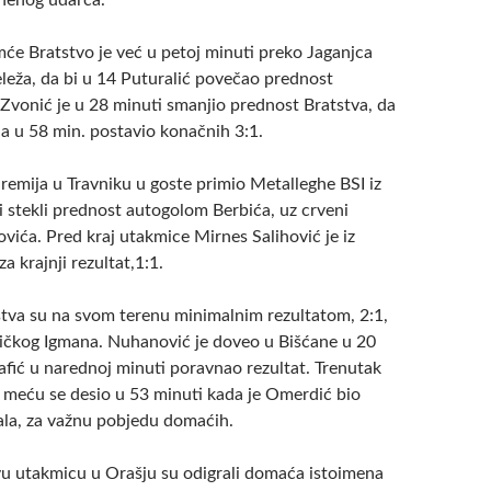
znenog udarca.
će Bratstvo je već u petoj minuti preko Jaganjca
eleža, da bi u 14 Puturalić povečao prednost
Zvonić je u 28 minuti smanjio prednost Bratstva, da
la u 58 min. postavio konačnih 3:1.
remija u Travniku u goste primio Metalleghe BSI iz
vi stekli prednost autogolom Berbića, uz crveni
vića. Pred kraj utakmice Mirnes Salihović je iz
a krajnji rezultat,1:1.
stva su na svom terenu minimalnim rezultatom, 2:1,
njičkog Igmana. Nuhanović je doveo u Bišćane u 20
afić u narednoj minuti poravnao rezultat. Trenutak
meću se desio u 53 minuti kada je Omerdić bio
ala, za važnu pobjedu domaćih.
u utakmicu u Orašju su odigrali domaća istoimena