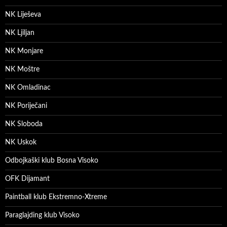
NK Liješeva
NK Ljiljan
NK Monjare
NK Moštre
NK Omladinac
NK Poriječani
NK Sloboda
NK Uskok
Odbojkaški klub Bosna Visoko
OFK Dijamant
Paintball klub Ekstremno-Xtreme
Paraglajding klub Visoko