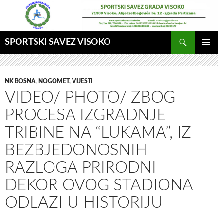
Idi
na
sadržaj
Pretraga
SPORTSKI SAVEZ VISOKO
GLAVNI
MENI
NK BOSNA
,
NOGOMET
,
VIJESTI
VIDEO/ PHOTO/ ZBOG
PROCESA IZGRADNJE
TRIBINE NA “LUKAMA”, IZ
BEZBJEDONOSNIH
RAZLOGA PRIRODNI
DEKOR OVOG STADIONA
ODLAZI U HISTORIJU