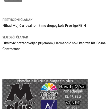
Navigacija
PRETHODNI ČLANAK
članaka
Nihad Mujić u idealnom timu drugog kola Prve lige FBiH
SLJEDEĆI ČLANAK
Divković prezadovoljan prijemom, Harmandić novi kapiten RK Bosna
Centrotrans