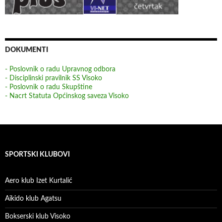
DOKUMENTI
- Poslovnik o radu Upravnog odbora
- Disciplinski pravilnik SS Visoko
- Poslovnik o radu Skupštine
- Nacrt Statuta Općinskog saveza Visoko
SPORTSKI KLUBOVI
Aero klub Izet Kurtalić
Aikido klub Agatsu
Bokserski klub Visoko