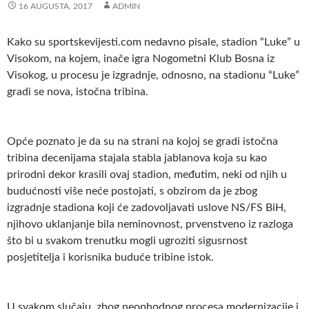
16 AUGUSTA, 2017
ADMIN
Kako su sportskevijesti.com nedavno pisale, stadion “Luke” u
Visokom, na kojem, inače igra Nogometni Klub Bosna iz
Visokog, u procesu je izgradnje, odnosno, na stadionu “Luke”
gradi se nova, istočna tribina.
Opće poznato je da su na strani na kojoj se gradi istočna
tribina decenijama stajala stabla jablanova koja su kao
prirodni dekor krasili ovaj stadion, međutim, neki od njih u
budućnosti više neće postojati, s obzirom da je zbog
izgradnje stadiona koji će zadovoljavati uslove NS/FS BiH,
njihovo uklanjanje bila neminovnost, prvenstveno iz razloga
što bi u svakom trenutku mogli ugroziti sigusrnost
posjetitelja i korisnika buduće tribine istok.
U svakom slučaju, zbog neophodnog procesa modernizacije i