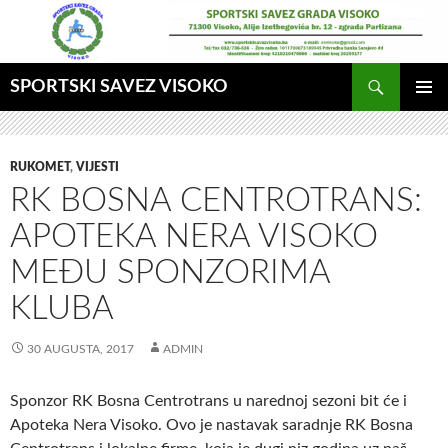
Idi
na
sadržaj
Pretraga
SPORTSKI SAVEZ VISOKO
GLAVNI
MENI
RUKOMET
,
VIJESTI
RK BOSNA CENTROTRANS:
APOTEKA NERA VISOKO
MEĐU SPONZORIMA
KLUBA
30 AUGUSTA, 2017
ADMIN
Sponzor RK Bosna Centrotrans u narednoj sezoni bit će i
Apoteka Nera Visoko. Ovo je nastavak saradnje RK Bosna