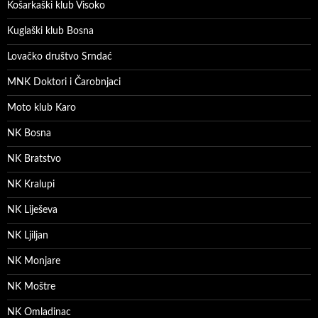
Košarkaški klub Visoko
Kuglaški klub Bosna
Lovačko društvo Srndać
MNK Doktori i Čarobnjaci
Moto klub Karo
NK Bosna
NK Bratstvo
NK Kralupi
NK Liješeva
NK Ljiljan
NK Monjare
NK Moštre
NK Omladinac