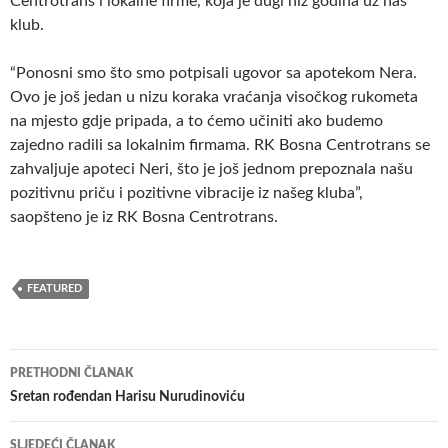
Centrotrans i lokalne firme, koja je dugi niz godina uz naš
klub.
“Ponosni smo što smo potpisali ugovor sa apotekom Nera.
Ovo je još jedan u nizu koraka vraćanja visočkog rukometa
na mjesto gdje pripada, a to ćemo učiniti ako budemo
zajedno radili sa lokalnim firmama. RK Bosna Centrotrans se
zahvaljuje apoteci Neri, što je još jednom prepoznala našu
pozitivnu priču i
pozitivne vibracije iz našeg kluba”,
saopšteno je iz RK Bosna Centrotrans.
FEATURED
Navigacija
PRETHODNI ČLANAK
članaka
Sretan rođendan Harisu Nurudinoviću
SLJEDEĆI ČLANAK