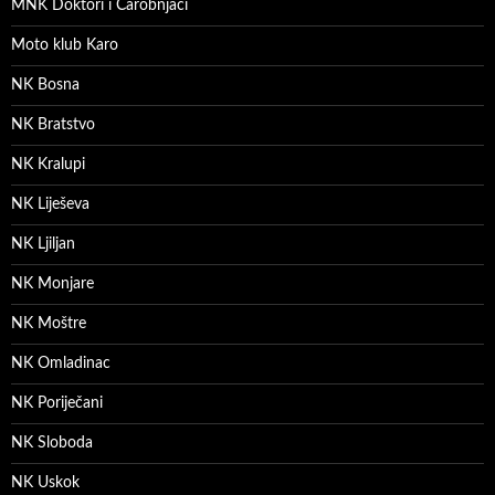
MNK Doktori i Čarobnjaci
Moto klub Karo
NK Bosna
NK Bratstvo
NK Kralupi
NK Liješeva
NK Ljiljan
NK Monjare
NK Moštre
NK Omladinac
NK Poriječani
NK Sloboda
NK Uskok