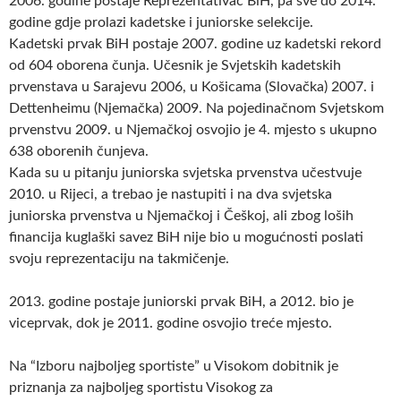
2006. godine postaje Reprezentativac BiH, pa sve do 2014.
godine gdje prolazi kadetske i juniorske selekcije.
Kadetski prvak BiH postaje 2007. godine uz kadetski rekord
od 604 oborena čunja. Učesnik je Svjetskih kadetskih
prvenstava u Sarajevu 2006, u Košicama (Slovačka) 2007. i
Dettenheimu (Njemačka) 2009. Na pojedinačnom Svjetskom
prvenstvu 2009. u Njemačkoj osvojio je 4. mjesto s ukupno
638 oborenih čunjeva.
Kada su u pitanju juniorska svjetska prvenstva učestvuje
2010. u Rijeci, a trebao je nastupiti i na dva svjetska
juniorska prvenstva u Njemačkoj i Češkoj, ali zbog loših
financija kuglaški savez BiH nije bio u mogućnosti poslati
svoju reprezentaciju na takmičenje.
2013. godine postaje juniorski prvak BiH, a 2012. bio je
viceprvak, dok je 2011. godine osvojio treće mjesto.
Na “Izboru najboljeg sportiste” u Visokom dobitnik je
priznanja za najboljeg sportistu Visokog za