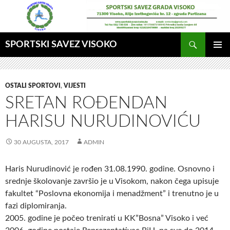
Idi
na
sadržaj
Pretraga
SPORTSKI SAVEZ VISOKO
GLAVNI
MENI
OSTALI SPORTOVI
,
VIJESTI
SRETAN ROĐENDAN
HARISU NURUDINOVIĆU
30 AUGUSTA, 2017
ADMIN
Haris Nurudinović je rođen 31.08.1990. godine. Osnovno i
srednje školovanje završio je u Visokom, nakon čega upisuje
fakultet “Poslovna ekonomija i menadžment” i trenutno je u
fazi diplomiranja.
2005. godine je počeo trenirati u KK”Bosna” Visoko i već