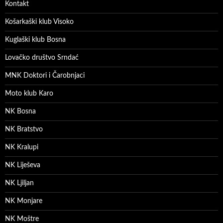
Kontakt
Košarkaški klub Visoko
Kuglaški klub Bosna
Lovačko društvo Srndać
MNK Doktori i Čarobnjaci
Moto klub Karo
NK Bosna
NK Bratstvo
NK Kralupi
NK Liješeva
NK Ljiljan
NK Monjare
NK Moštre