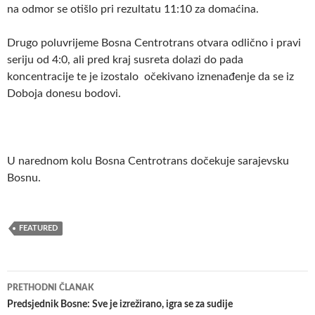
na odmor se otišlo pri rezultatu 11:10 za domaćina.
Drugo poluvrijeme Bosna Centrotrans otvara odlično i pravi
seriju od 4:0, ali pred kraj susreta dolazi do pada
koncentracije te je izostalo očekivano iznenađenje da se iz
Doboja donesu bodovi.
U narednom kolu Bosna Centrotrans dočekuje sarajevsku
Bosnu.
FEATURED
Navigacija
PRETHODNI ČLANAK
članaka
Predsjednik Bosne: Sve je izrežirano, igra se za sudije