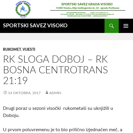
Idi
na
sadržaj
Pretraga
SPORTSKI SAVEZ VISOKO
GLAVNI
MENI
RUKOMET
,
VIJESTI
RK SLOGA DOBOJ – RK
BOSNA CENTROTRANS
21:19
14 OKTOBRA, 2017
ADMIN
Drugi poraz u sezoni visočki rukometaši su uknjižili u
Doboju.
U prvom poluvremenu je to bio prilično izjednačen meč, a