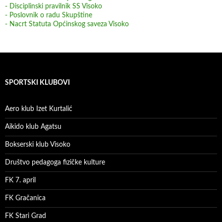
- Disciplinski pravilnik SS Visoko
- Poslovnik o radu Skupštine
- Nacrt Statuta Općinskog saveza Visoko
SPORTSKI KLUBOVI
Aero klub Izet Kurtalić
Aikido klub Agatsu
Bokserski klub Visoko
Društvo pedagoga fizičke kulture
FK 7. april
FK Gračanica
FK Stari Grad