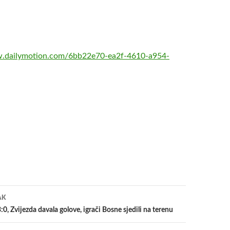
w.dailymotion.com/6bb22e70-ea2f-4610-a954-
a
AK
:0, Zvijezda davala golove, igrači Bosne sjedili na terenu