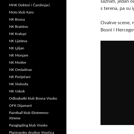
saznati, jedan 
MNK Doktori i Čarobnjaci
s terena, pa su i
Moto klub Karo
NK Bosna
Ovakve scene, n
NK Bratstvo
Bosni i Hercegov
NK Kralupi
NK Liješeva
NK Ljiljan
NK Monjare
NK Moštre
NK Omladinac
NK Poriječani
NK Sloboda
NK Uskok
Odbojkaški klub Bosna Visoko
OFK Dijamant
Paintball klub Ekstremno-
Xtreme
Paraglajding klub Visoko
Planinarsko društvo Visočica