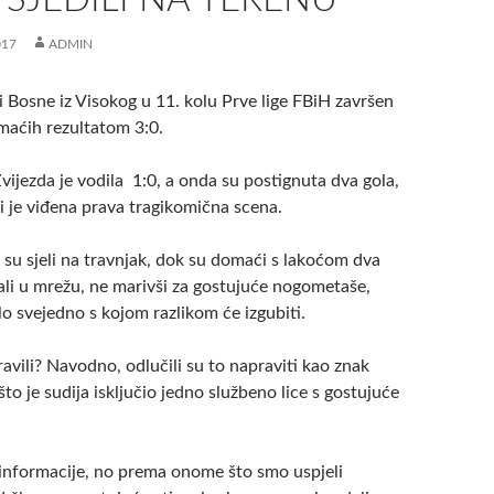
017
ADMIN
i Bosne iz Visokog u 11. kolu Prve lige FBiH završen
aćih rezultatom 3:0.
ijezda je vodila 1:0, a onda su postignuta dva gola,
dži je viđena prava tragikomična scena.
g su sjeli na travnjak, dok su domaći s lakoćom dva
ali u mrežu, ne marivši za gostujuće nogometaše,
ilo svejedno s kojom razlikom će izgubiti.
avili? Navodno, odlučili su to napraviti kao znak
to je sudija isključio jedno službeno lice s gostujuće
nformacije, no prema onome što smo uspjeli