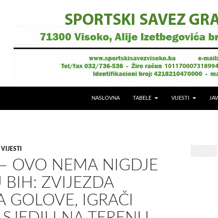
NASLOVNA
TABELE
VIJESTI
JAV
,
VIJESTI
 – OVO NEMA NIGDJE
 BIH: ZVIJEZDA
 GOLOVE, IGRAČI
SJEDILI NA TERENU