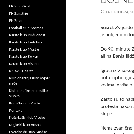
FK Stari Grad
14 OKTOBRA, 2
FK Zanatlije
FK Zmaj
Susret Zvijezde 
Football club Kosmos
je pobjedom dom
Karate klub Budućnost
Karate klub Fudokan
Do 90. minute Zv
Karate klub Moštre
ali na Banja Ili
Karate klub Seiken
Karate klub Visoko
Igrači iz Visoko
KK XXL Basket
puta loptu ugur
Klub obaranja ruke Vojnik
sreće
kojima je više b
Klub ritmičke gimnastike
Visoko
Zašto su to napr
Konjički klub Visoko
protesta nakon š
Kontakt
klupe.
Košarkaški klub Visoko
Kuglaški klub Bosna
Nema zvanične i
Lovačko društvo Srndać