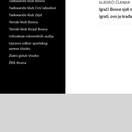
Taekwando klub Bosna
SLJEDEĆI ČLANAK
Taekwando klub Crni labudovi
Igrači Bosne sjeli 
Taekwando klub Zejd
igrati, ovo je krađa
Teniski klub Bosna
Teniski klub Royal Bosna
Udruženje rukometnih sudija
Upravni odbor sportskog
saveza Visoko
Zlatni golub Visoko
ŽRK Bosna