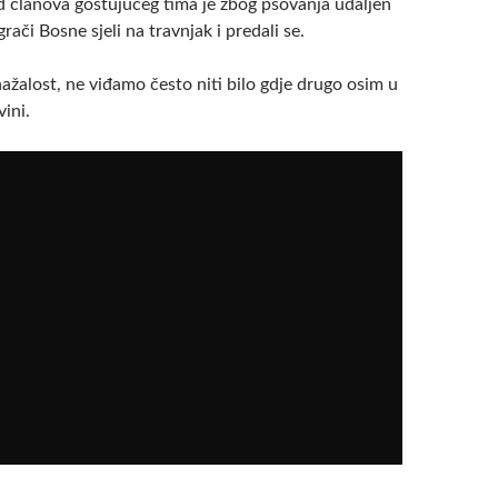
od članova gostujućeg tima je zbog psovanja udaljen
grači Bosne sjeli na travnjak i predali se.
ažalost, ne viđamo često niti bilo gdje drugo osim u
ini.