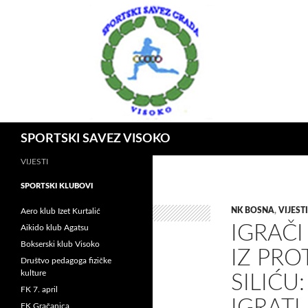
Idi
na
sadržaj
Pretraga
SPORTSKI SAVEZ VISOKO
VIJESTI
SPORTSKI KLUBOVI
NK BOSNA
,
VIJESTI
Aero klub Izet Kurtalić
IGRAČI
Aikido klub Agatsu
Bokserski klub Visoko
IZ PRO
Društvo pedagoga fizičke
kulture
SILIĆU
FK 7. april
IGRATI
FK Gračanica