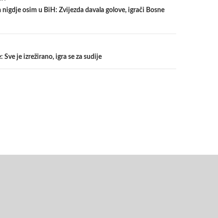
nigdje osim u BiH: Zvijezda davala golove, igrači Bosne
Sve je izrežirano, igra se za sudije