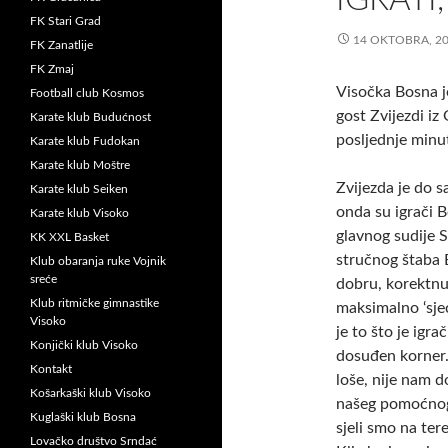
FK Stari Grad
14 OKTOBRA, 2
FK Zanatlije
FK Zmaj
Visočka Bosna je
Football club Kosmos
gost Zvijezdi i
Karate klub Budućnost
posljednje minut
Karate klub Fudokan
Karate klub Moštre
Zvijezda je do 
Karate klub Seiken
onda su igrači B
Karate klub Visoko
glavnog sudije Sa
KK XXL Basket
stručnog štaba 
Klub obaranja ruke Vojnik
sreće
dobru, korektnu 
Klub ritmičke gimnastike
maksimalno ‘sjec
Visoko
je to što je igra
Konjički klub Visoko
dosuđen korner.
Kontakt
loše, nije nam d
Košarkaški klub Visoko
našeg pomoćnog 
Kuglaški klub Bosna
sjeli smo na tere
Lovačko društvo Srndać