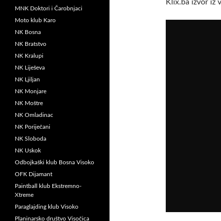
Klix.ba izvor iz
MNK Doktori i Čarobnjaci
Moto klub Karo
NK Bosna
NK Bratstvo
NK Kralupi
NK Liješeva
NK Ljiljan
NK Monjare
NK Moštre
NK Omladinac
NK Poriječani
NK Sloboda
NK Uskok
Odbojkaški klub Bosna Visoko
OFK Dijamant
Paintball klub Ekstremno-
Xtreme
Paraglajding klub Visoko
Planinarsko društvo Visočica