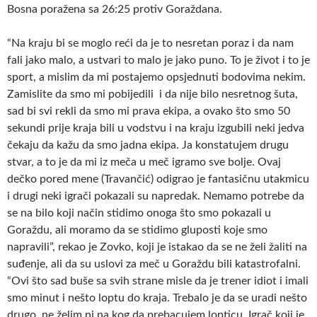
Bosna poražena sa 26:25 protiv Goraždana.
“Na kraju bi se moglo reći da je to nesretan poraz i da nam
fali jako malo, a ustvari to malo je jako puno. To je život i to je
sport, a mislim da mi postajemo opsjednuti bodovima nekim.
Zamislite da smo mi pobijedili i da nije bilo nesretnog šuta,
sad bi svi rekli da smo mi prava ekipa, a ovako što smo 50
sekundi prije kraja bili u vodstvu i na kraju izgubili neki jedva
čekaju da kažu da smo jadna ekipa. Ja konstatujem drugu
stvar, a to je da mi iz meča u meč igramo sve bolje. Ovaj
dečko pored mene (Travančić) odigrao je fantasičnu utakmicu
i drugi neki igrači pokazali su napredak. Nemamo potrebe da
se na bilo koji način stidimo onoga što smo pokazali u
Goraždu, ali moramo da se stidimo gluposti koje smo
napravili”, rekao je Zovko, koji je istakao da se ne želi žaliti na
suđenje, ali da su uslovi za meč u Goraždu bili katastrofalni.
“Ovi što sad buše sa svih strane misle da je trener idiot i imali
smo minut i nešto loptu do kraja. Trebalo je da se uradi nešto
drugo, ne želim ni na kog da prebacujem lopticu. Igrač koji je