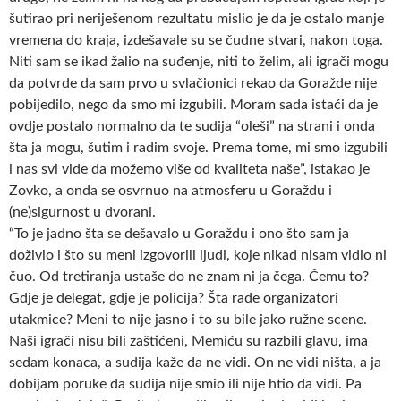
šutirao pri neriješenom rezultatu mislio je da je ostalo manje
vremena do kraja, izdešavale su se čudne stvari, nakon toga.
Niti sam se ikad žalio na suđenje, niti to želim, ali igrači mogu
da potvrde da sam prvo u svlačionici rekao da Goražde nije
pobijedilo, nego da smo mi izgubili. Moram sada istaći da je
ovdje postalo normalno da te sudija “oleši” na strani i onda
šta ja mogu, šutim i radim svoje. Prema tome, mi smo izgubili
i nas svi vide da možemo više od kvaliteta naše”, istakao je
Zovko, a onda se osvrnuo na atmosferu u Goraždu i
(ne)sigurnost u dvorani.
“To je jadno šta se dešavalo u Goraždu i ono što sam ja
doživio i što su meni izgovorili ljudi, koje nikad nisam vidio ni
čuo. Od tretiranja ustaše do ne znam ni ja čega. Čemu to?
Gdje je delegat, gdje je policija? Šta rade organizatori
utakmice? Meni to nije jasno i to su bile jako ružne scene.
Naši igrači nisu bili zaštićeni, Memiću su razbili glavu, ima
sedam konaca, a sudija kaže da ne vidi. On ne vidi ništa, a ja
dobijam poruke da sudija nije smio ili nije htio da vidi. Pa