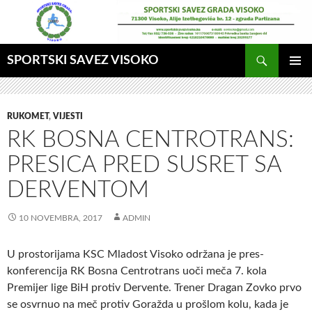
Idi
na
sadržaj
Pretraga
SPORTSKI SAVEZ VISOKO
GLAVNI
MENI
RUKOMET
,
VIJESTI
RK BOSNA CENTROTRANS:
PRESICA PRED SUSRET SA
DERVENTOM
10 NOVEMBRA, 2017
ADMIN
U prostorijama KSC Mladost Visoko održana je pres-
konferencija RK Bosna Centrotrans uoči meča 7. kola
Premijer lige BiH protiv Dervente. Trener Dragan Zovko prvo
se osvrnuo na meč protiv Goražda u prošlom kolu, kada je