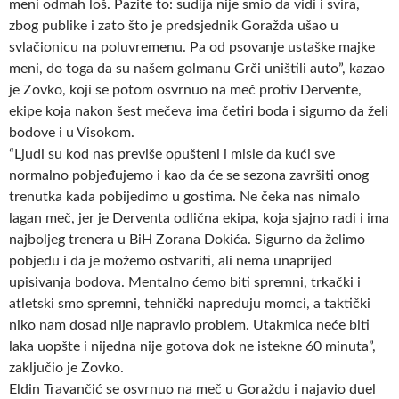
meni odmah loš. Pazite to: sudija nije smio da vidi i svira,
zbog publike i zato što je predsjednik Goražda ušao u
svlačionicu na poluvremenu. Pa od psovanje ustaške majke
meni, do toga da su našem golmanu Grči uništili auto”, kazao
je Zovko, koji se potom osvrnuo na meč protiv Dervente,
ekipe koja nakon šest mečeva ima četiri boda i sigurno da želi
bodove i u Visokom.
“Ljudi su kod nas previše opušteni i misle da kući sve
normalno pobjeđujemo i kao da će se sezona završiti onog
trenutka kada pobijedimo u gostima. Ne čeka nas nimalo
lagan meč, jer je Derventa odlična ekipa, koja sjajno radi i ima
najboljeg trenera u BiH Zorana Dokića. Sigurno da želimo
pobjedu i da je možemo ostvariti, ali nema unaprijed
upisivanja bodova. Mentalno ćemo biti spremni, trkački i
atletski smo spremni, tehnički napreduju momci, a taktički
niko nam dosad nije napravio problem. Utakmica neće biti
laka uopšte i nijedna nije gotova dok ne istekne 60 minuta”,
zaključio je Zovko.
Eldin Travančić se osvrnuo na meč u Goraždu i najavio duel