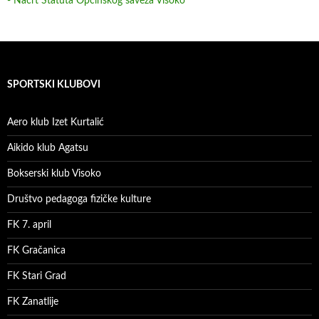
- Nacrt Statuta Općinskog saveza Visoko
SPORTSKI KLUBOVI
Aero klub Izet Kurtalić
Aikido klub Agatsu
Bokserski klub Visoko
Društvo pedagoga fizičke kulture
FK 7. april
FK Gračanica
FK Stari Grad
FK Zanatlije