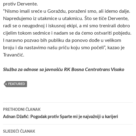
protiv Dervente.
“Nismo imali sreće u Goraždu, poraženi smo, ali idemo dalje.
Napredujemo iz utakmice u utakmicu. Što se tiče Dervente,
radi se o neugodnoj i iskusnoj ekipi, a mi smo trenirali dobro
cijelim tokom sedmice i nadam se da ćemo ostvariti pobjedu.
I naravno pozvao bih publiku da ponovo dođe u velikom
broju i da nastavimo našu priču koju smo počeli”, kazao je
Travančić.
Služba za odnose sa javnošću RK Bosna Centrotrans Visoko
FEATURED
Navigacija
PRETHODNI ČLANAK
članaka
Adnan Džafić: Pogodak protiv Sparte mi je najvažniji u karijeri
SLJEDEĆI ČLANAK