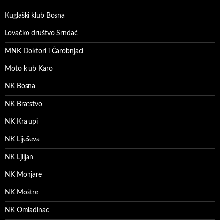
Kuglaški klub Bosna
Lovačko društvo Srndać
MNK Doktori i Čarobnjaci
Moto klub Karo
NK Bosna
NK Bratstvo
NK Kralupi
NK Liješeva
NK Ljiljan
NK Monjare
NK Moštre
NK Omladinac