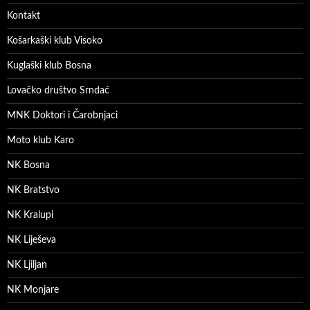
Kontakt
Košarkaški klub Visoko
Kuglaški klub Bosna
Lovačko društvo Srndać
MNK Doktori i Čarobnjaci
Moto klub Karo
NK Bosna
NK Bratstvo
NK Kralupi
NK Liješeva
NK Ljiljan
NK Monjare