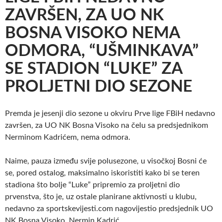
ZAVRŠEN, ZA UO NK
BOSNA VISOKO NEMA
ODMORA, “UŠMINKAVA”
SE STADION “LUKE” ZA
PROLJETNI DIO SEZONE
Premda je jesenji dio sezone u okviru Prve lige FBiH nedavno
završen, za UO NK Bosna Visoko na čelu sa predsjednikom
Nerminom Kadrićem, nema odmora.
Naime, pauza između svije polusezone, u visočkoj Bosni će
se, pored ostalog, maksimalno iskoristiti kako bi se teren
stadiona što bolje “Luke” pripremio za proljetni dio
prvenstva, što je, uz ostale planirane aktivnosti u klubu,
nedavno za sportskevijesti.com nagovijestio predsjednik UO
NK Bosna Visoko, Nermin Kadrić.