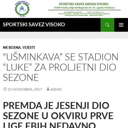
Idi
na
sadržaj
Pretraga
SPORTSKI SAVEZ VISOKO
GLAVNI
MENI
NK BOSNA
,
VIJESTI
“UŠMINKAVA” SE STADION
“LUKE” ZA PROLJETNI DIO
SEZONE
25 NOVEMBRA, 2017
ADMIN
PREMDA JE JESENJI DIO
SEZONE U OKVIRU PRVE
LIGE FBIH NEDAVNO