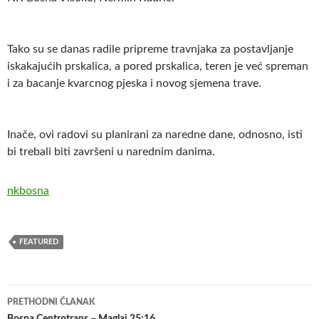
Tako su se danas radile pripreme travnjaka za postavljanje
iskakajućih prskalica, a pored prskalica, teren je već spreman
i za bacanje kvarcnog pjeska i novog sjemena trave.
Inače, ovi radovi su planirani za naredne dane, odnosno, isti
bi trebali biti završeni u narednim danima.
nkbosna
FEATURED
Navigacija
PRETHODNI ČLANAK
Bosna Centrotrans – Maglaj 25:16