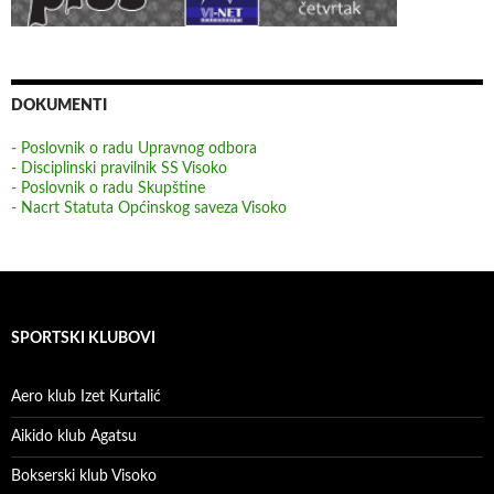
DOKUMENTI
- Poslovnik o radu Upravnog odbora
- Disciplinski pravilnik SS Visoko
- Poslovnik o radu Skupštine
- Nacrt Statuta Općinskog saveza Visoko
SPORTSKI KLUBOVI
Aero klub Izet Kurtalić
Aikido klub Agatsu
Bokserski klub Visoko