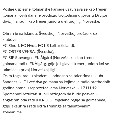
Poslije uspješne golmanske karijere usavršava se kao trener
gomana i ovih dana je produžio trogodišnji ugovor u Drugoj
diviziji, a radi i kao trener juniora u elitnoj ligi Norveške.
Ohran je na Islandu, Švedskoj i Norveškoj prošao kroz
klubove:
FC Sindri, FC Hvot, FC KS Leftur (Icland),
FC OSTER VEKSA, (Švedska),
FC SIF Stavanger, FK Ålgård (Norveška), a kao trener
golmana radi u FKÅlgårg, gdje je i glavni trener juniora koi se
takmiče u prvoj Norveškoj ligi.
Osim toga, radi u akademiji, odnosno sa talentima u klubu
Sandnes ULF i već dva golmana sa kojima je radio prethodnih
godina brane u reprezetacijama Norveške U 17 i U 19.
Spomenuti rezultati su bili razlogom da bude pozvan –
angažiran pda radi u KRECU Rogeland regije sa golmanima,
gdje skautira i radi extra treninge sa talentovanim
golmanima.