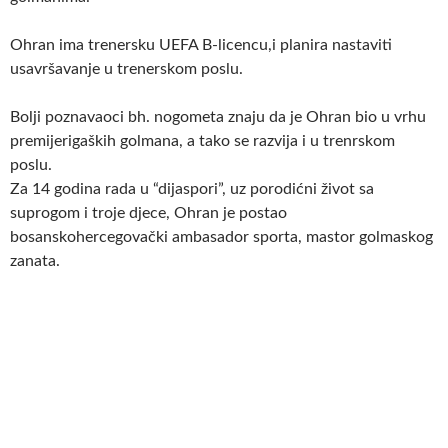
Ohran ima trenersku UEFA B-licencu,i planira nastaviti
usavršavanje u trenerskom poslu.
Bolji poznavaoci bh. nogometa znaju da je Ohran bio u vrhu
premijerigaških golmana, a tako se razvija i u trenrskom
poslu.
Za 14 godina rada u “dijaspori”, uz porodićni život sa
suprogom i troje djece, Ohran je postao
bosanskohercegovački ambasador sporta, mastor golmaskog
zanata.