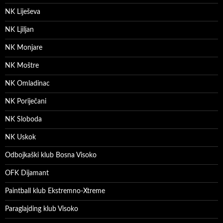
NK Liješeva
NK Ljiljan
NK Monjare
NK Moštre
NK Omladinac
NK Poriječani
NK Sloboda
NK Uskok
Odbojkaški klub Bosna Visoko
OFK Dijamant
Paintball klub Ekstremno-Xtreme
Paraglajding klub Visoko