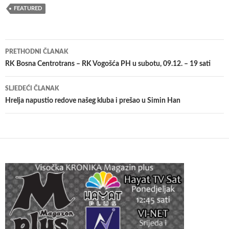
FEATURED
Navigacija
PRETHODNI ČLANAK
članaka
RK Bosna Centrotrans – RK Vogošća PH u subotu, 09.12. – 19 sati
SLJEDEĆI ČLANAK
Hrelja napustio redove našeg kluba i prešao u Simin Han