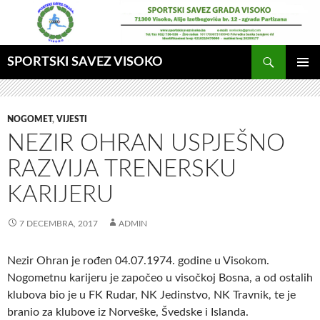
Idi
na
sadržaj
Pretraga
SPORTSKI SAVEZ VISOKO
GLAVNI
MENI
NOGOMET
,
VIJESTI
NEZIR OHRAN USPJEŠNO
RAZVIJA TRENERSKU
KARIJERU
7 DECEMBRA, 2017
ADMIN
Nezir Ohran je rođen 04.07.1974. godine u Visokom.
Nogometnu karijeru je započeo u visočkoj Bosna, a od ostalih
klubova bio je u FK Rudar, NK Jedinstvo, NK Travnik, te je
branio za klubove iz Norveške, Švedske i Islanda.