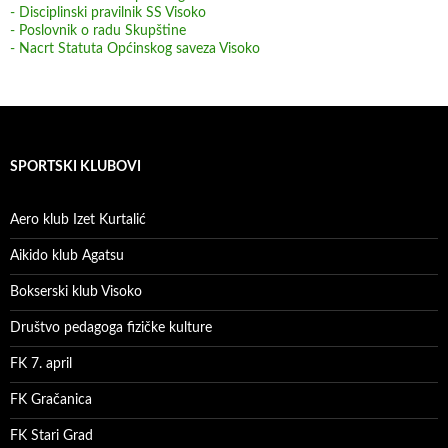
- Disciplinski pravilnik SS Visoko
- Poslovnik o radu Skupštine
- Nacrt Statuta Općinskog saveza Visoko
SPORTSKI KLUBOVI
Aero klub Izet Kurtalić
Aikido klub Agatsu
Bokserski klub Visoko
Društvo pedagoga fizičke kulture
FK 7. april
FK Gračanica
FK Stari Grad