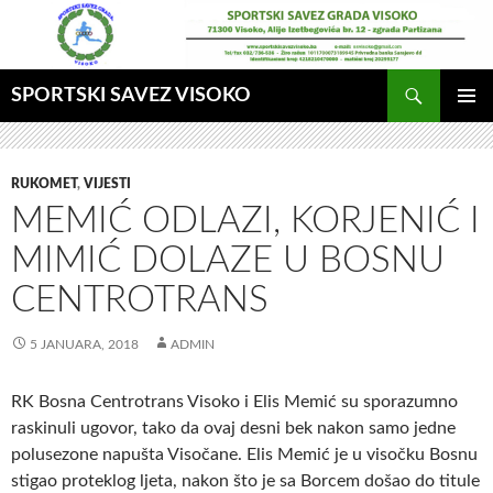
Idi
na
sadržaj
Pretraga
SPORTSKI SAVEZ VISOKO
GLAVNI
MENI
RUKOMET
,
VIJESTI
MEMIĆ ODLAZI, KORJENIĆ I
MIMIĆ DOLAZE U BOSNU
CENTROTRANS
5 JANUARA, 2018
ADMIN
RK Bosna Centrotrans Visoko i Elis Memić su sporazumno
raskinuli ugovor, tako da ovaj desni bek nakon samo jedne
polusezone napušta Visočane. Elis Memić je u visočku Bosnu
stigao proteklog ljeta, nakon što je sa Borcem došao do titule