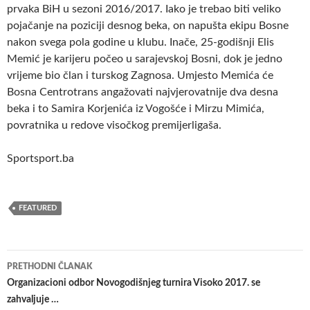
prvaka BiH u sezoni 2016/2017. Iako je trebao biti veliko
pojačanje na poziciji desnog beka, on napušta ekipu Bosne
nakon svega pola godine u klubu. Inače, 25-godišnji Elis
Memić je karijeru počeo u sarajevskoj Bosni, dok je jedno
vrijeme bio član i turskog Zagnosa. Umjesto Memića će
Bosna Centrotrans angažovati najvjerovatnije dva desna
beka i to Samira Korjenića iz Vogošće i Mirzu Mimića,
povratnika u redove visočkog premijerligaša.
Sportsport.ba
FEATURED
Navigacija
PRETHODNI ČLANAK
članaka
Organizacioni odbor Novogodišnjeg turnira Visoko 2017. se
zahvaljuje …