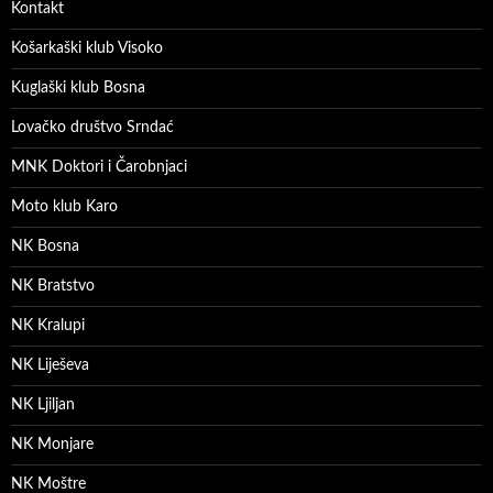
Kontakt
Košarkaški klub Visoko
Kuglaški klub Bosna
Lovačko društvo Srndać
MNK Doktori i Čarobnjaci
Moto klub Karo
NK Bosna
NK Bratstvo
NK Kralupi
NK Liješeva
NK Ljiljan
NK Monjare
NK Moštre