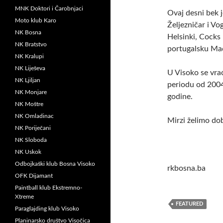
MNK Doktori i Čarobnjaci
Ovaj desni bek j
Moto klub Karo
Željezničar i Vo
NK Bosna
Helsinki, Cocks 
NK Bratstvo
portugalsku Ma
NK Kralupi
NK Liješeva
U Visoko se vrać
NK Ljiljan
periodu od 2004
NK Monjare
godine.
NK Moštre
NK Omladinac
Mirzi želimo do
NK Poriječani
NK Sloboda
NK Uskok
Odbojkaški klub Bosna Visoko
rkbosna.ba
OFK Dijamant
Paintball klub Ekstremno-
Xtreme
FEATURED
Paraglajding klub Visoko
Planinarsko društvo Visočica