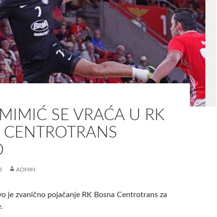
MIMIĆ SE VRAĆA U RK
 CENTROTRANS
O
8
ADMIN
o je zvanično pojačanje RK Bosna Centrotrans za
.