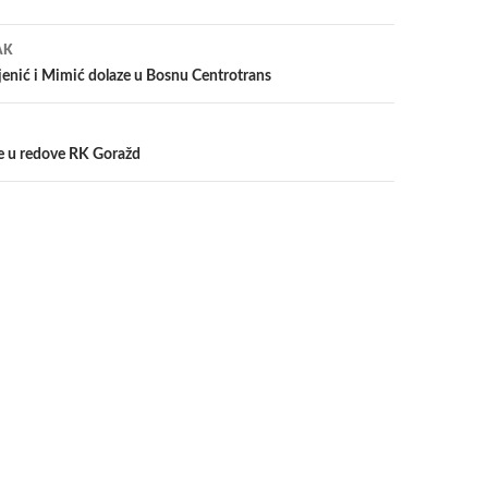
a
AK
jenić i Mimić dolaze u Bosnu Centrotrans
je u redove RK Goražd