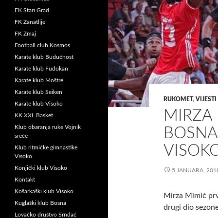
FK Stari Grad
FK Zanatlije
FK Zmaj
Football club Kosmos
Karate klub Budućnost
Karate klub Fudokan
Karate klub Moštre
Karate klub Seiken
RUKOMET
,
VIJESTI
Karate klub Visoko
MIRZA 
KK XXL Basket
Klub obaranja ruke Vojnik
BOSNA
sreće
VISOK
Klub ritmičke gimnastike
Visoko
Konjički klub Visoko
5 JANUARA, 201
Kontakt
Košarkaški klub Visoko
Mirza Mimić prv
Kuglaški klub Bosna
drugi dio sezone
Lovačko društvo Srndać