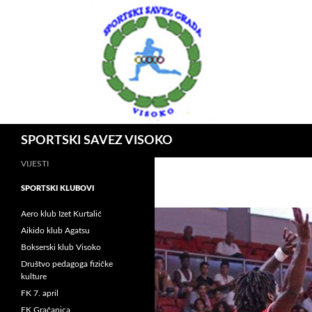
Idi
na
sadržaj
Pretraga
SPORTSKI SAVEZ VISOKO
VIJESTI
SPORTSKI KLUBOVI
Aero klub Izet Kurtalić
Aikido klub Agatsu
Bokserski klub Visoko
Društvo pedagoga fizičke
kulture
FK 7. april
FK Gračanica