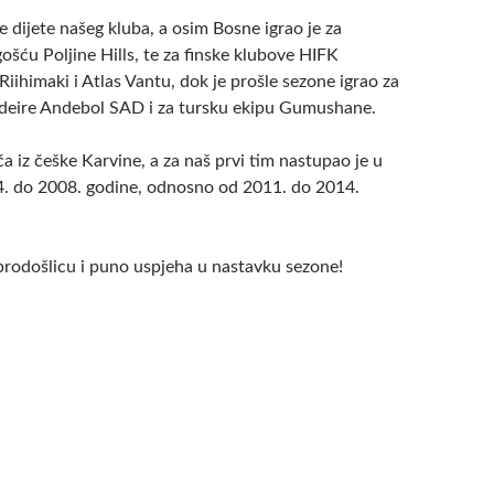
e dijete našeg kluba, a osim Bosne igrao je za
gošću Poljine Hills, te za finske klubove HIFK
Riihimaki i Atlas Vantu, dok je prošle sezone igrao za
deire Andebol SAD i za tursku ekipu Gumushane.
a iz češke Karvine, a za naš prvi tim nastupao je u
. do 2008. godine, odnosno od 2011. do 2014.
brodošlicu i puno uspjeha u nastavku sezone!