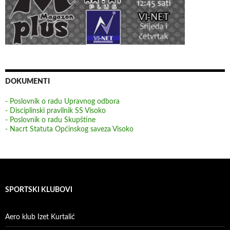
DOKUMENTI
- Poslovnik o radu Upravnog odbora
- Disciplinski pravilnik SS Visoko
- Poslovnik o radu Skupštine
- Nacrt Statuta Općinskog saveza Visoko
SPORTSKI KLUBOVI
Aero klub Izet Kurtalić