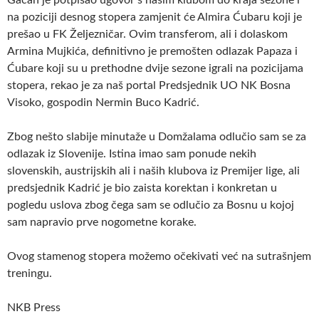
na poziciji desnog stopera zamjenit će Almira Ćubaru koji je
prešao u FK Željezničar. Ovim transferom, ali i dolaskom
Armina Mujkića, definitivno je premošten odlazak Papaza i
Ćubare koji su u prethodne dvije sezone igrali na pozicijama
stopera, rekao je za naš portal Predsjednik UO NK Bosna
Visoko, gospodin Nermin Buco Kadrić.
Zbog nešto slabije minutaže u Domžalama odlučio sam se za
odlazak iz Slovenije. Istina imao sam ponude nekih
slovenskih, austrijskih ali i naših klubova iz Premijer lige, ali
predsjednik Kadrić je bio zaista korektan i konkretan u
pogledu uslova zbog čega sam se odlučio za Bosnu u kojoj
sam napravio prve nogometne korake.
Ovog stamenog stopera možemo očekivati već na sutrašnjem
treningu.
NKB Press