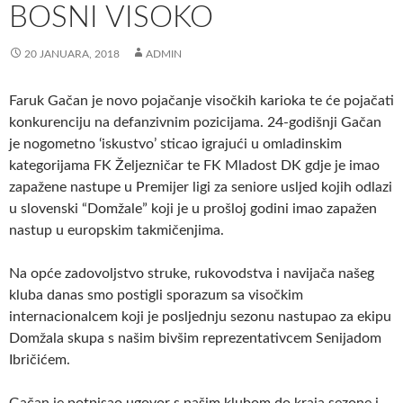
BOSNI VISOKO
20 JANUARA, 2018
ADMIN
Faruk Gačan je novo pojačanje visočkih karioka te će pojačati
konkurenciju na defanzivnim pozicijama. 24-godišnji Gačan
je nogometno ‘iskustvo’ sticao igrajući u omladinskim
kategorijama FK Željezničar te FK Mladost DK gdje je imao
zapažene nastupe u Premijer ligi za seniore usljed kojih odlazi
u slovenski “Domžale” koji je u prošloj godini imao zapažen
nastup u europskim takmičenjima.
Na opće zadovoljstvo struke, rukovodstva i navijača našeg
kluba danas smo postigli sporazum sa visočkim
internacionalcem koji je posljednju sezonu nastupao za ekipu
Domžala skupa s našim bivšim reprezentativcem Senijadom
Ibričićem.
Gačan je potpisao ugovor s našim klubom do kraja sezone i