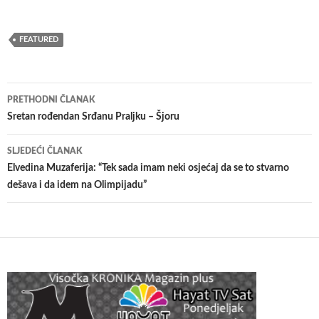
FEATURED
Navigacija
PRETHODNI ČLANAK
članaka
Sretan rođendan Srđanu Praljku – Šjoru
SLJEDEĆI ČLANAK
Elvedina Muzaferija: “Tek sada imam neki osjećaj da se to stvarno
dešava i da idem na Olimpijadu”