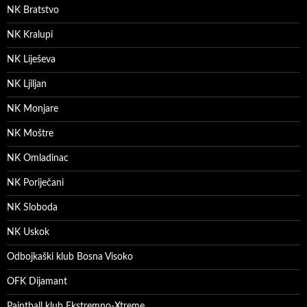
NK Bratstvo
NK Kralupi
NK Liješeva
NK Ljiljan
NK Monjare
NK Moštre
NK Omladinac
NK Poriječani
NK Sloboda
NK Uskok
Odbojkaški klub Bosna Visoko
OFK Dijamant
Paintball klub Ekstremno-Xtreme