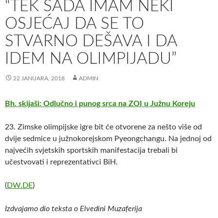
“TEK SADA IMAM NEKI
OSJEĆAJ DA SE TO
STVARNO DEŠAVA I DA
IDEM NA OLIMPIJADU”
22 JANUARA, 2018
ADMIN
Bh. skijaši: Odlučno i punog srca na ZOI u Južnu Koreju
23. Zimske olimpijske igre bit će otvorene za nešto više od
dvije sedmice u južnokorejskom Pyeongchangu. Na jednoj od
najvećih svjetskih sportskih manifestacija trebali bi
učestvovati i reprezentativci BiH.
(
DW.DE
)
Izdvajamo dio teksta o Elvedini Muzaferija