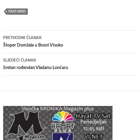
FEATURED
Navigacija
PRETHODNI ČLANAK
članaka
Štoper Domžala u Bosni Visoko
SLJEDEĆI ČLANAK
Sretan rođendan Vladanu Lončaru