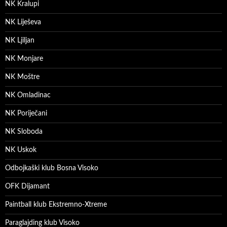
NK Kralupi
NK Liješeva
NK Ljiljan
NK Monjare
NK Moštre
NK Omladinac
NK Poriječani
NK Sloboda
NK Uskok
Odbojkaški klub Bosna Visoko
OFK Dijamant
Paintball klub Ekstremno-Xtreme
Paraglajding klub Visoko