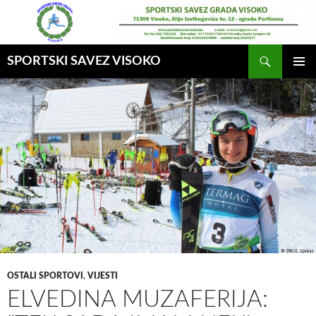
Idi
na
sadržaj
Pretraga
SPORTSKI SAVEZ VISOKO
GLAVNI
MENI
OSTALI SPORTOVI
,
VIJESTI
ELVEDINA MUZAFERIJA: