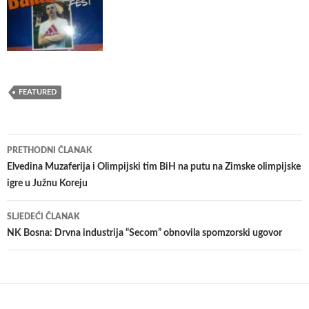
FEATURED
Navigacija
PRETHODNI ČLANAK
članaka
Elvedina Muzaferija i Olimpijski tim BiH na putu na Zimske olimpijske
igre u Južnu Koreju
SLJEDEĆI ČLANAK
NK Bosna: Drvna industrija “Secom” obnovila spomzorski ugovor