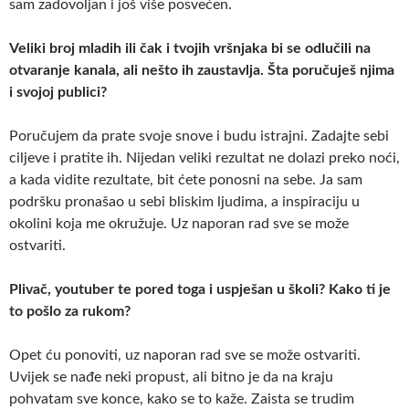
sam zadovoljan i još više posvećen.
Veliki broj mladih ili čak i tvojih vršnjaka bi se odlučili na
otvaranje kanala, ali nešto ih zaustavlja. Šta poručuješ njima
i svojoj publici?
Poručujem da prate svoje snove i budu istrajni. Zadajte sebi
ciljeve i pratite ih. Nijedan veliki rezultat ne dolazi preko noći,
a kada vidite rezultate, bit ćete ponosni na sebe. Ja sam
podršku pronašao u sebi bliskim ljudima, a inspiraciju u
okolini koja me okružuje. Uz naporan rad sve se može
ostvariti.
Plivač, youtuber te pored toga i uspješan u školi? Kako ti je
to pošlo za rukom?
Opet ću ponoviti, uz naporan rad sve se može ostvariti.
Uvijek se nađe neki propust, ali bitno je da na kraju
pohvatam sve konce, kako se to kaže. Zaista se trudim