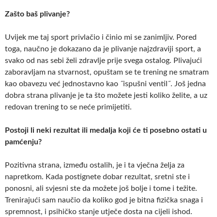
Zašto baš plivanje?
Uvijek me taj sport privlačio i činio mi se zanimljiv. Pored
toga, naučno je dokazano da je plivanje najzdraviji sport, a
svako od nas sebi želi zdravlje prije svega ostalog. Plivajući
zaboravljam na stvarnost, opuštam se te trening ne smatram
kao obavezu već jednostavno kao ˝ispušni ventil˝. Još jedna
dobra strana plivanje je ta što možete jesti koliko želite, a uz
redovan trening to se neće primijetiti.
Postoji li neki rezultat ili medalja koji će ti
posebno ostati u
pamćenju?
Pozitivna strana, između ostalih, je i ta vječna želja za
napretkom. Kada postignete dobar rezultat, sretni ste i
ponosni, ali svjesni ste da možete još bolje i tome i težite.
Trenirajući sam naučio da koliko god je bitna fizička snaga i
spremnost, i psihičko stanje utječe dosta na cijeli ishod.