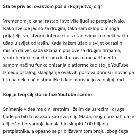
Šta te privlači ovakvom poslu i koji je tvoj cilj?
Vremenom je kanal rastao i sve više ljudi se pretplaćivalo.
Kako sve ide jedno za drugim, tako sam sklopio mnoga
prijateljstva, stvorio interakciju sa fanovima i na neki način
ušao u svijet odraslih. Kada kažem ušao u svijet odraslih,
mislim da već sada sklapam poslove sa drugim firmama,
youtuberima, naučio sam dosta toga o menadžmentu i
samom načinu funkcionisanja platforme kao što je YouTube.
Između ostalog, sklapljanje ovakvih poslova donosi i
novac pa
i to na neki način stimuliše i daje motivaciju za daljnji rad.
Koji je tvoj cilj što se tiče YouTube scene?
Snimanje videa me čini sretnim i želim da usrećim i druge
ljude pa bih to istakao kao svoj cilj. Mada, mogu priznati da je
cilj još od otvaranja kanala bio skupiti 100 hiljada
pretplatnika, a opasno se približavam tom broju, zbog čega