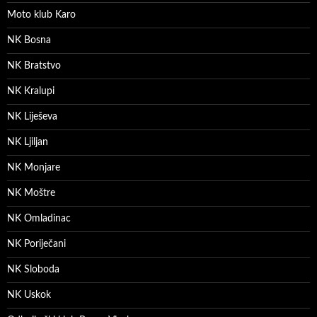
Moto klub Karo
NK Bosna
NK Bratstvo
NK Kralupi
NK Liješeva
NK Ljiljan
NK Monjare
NK Moštre
NK Omladinac
NK Poriječani
NK Sloboda
NK Uskok