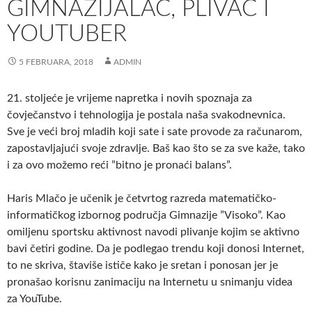
GIMNAZIJALAC, PLIVAČ I
YOUTUBER
5 FEBRUARA, 2018
ADMIN
21. stoljeće je vrijeme napretka i novih spoznaja za
čovječanstvo i tehnologija je postala naša svakodnevnica.
Sve je veći broj mladih koji sate i sate provode za računarom,
zapostavljajući svoje zdravlje. Baš kao što se za sve kaže, tako
i za ovo možemo reći ”bitno je pronaći balans”.
Haris Mlačo je učenik je četvrtog razreda matematičko-
informatičkog izbornog područja Gimnazije ”Visoko”. Kao
omiljenu sportsku aktivnost navodi plivanje kojim se aktivno
bavi četiri godine. Da je podlegao trendu koji donosi Internet,
to ne skriva, štaviše ističe kako je sretan i ponosan jer je
pronašao korisnu zanimaciju na Internetu u snimanju videa
za YouTube.