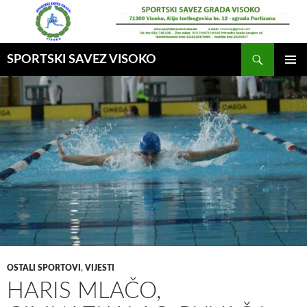
Idi
na
sadržaj
Pretraga
SPORTSKI SAVEZ VISOKO
GLAVNI
MENI
OSTALI SPORTOVI
,
VIJESTI
HARIS MLAČO,