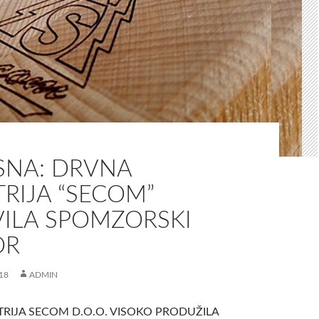
SNA: DRVNA
RIJA “SECOM”
ILA SPOMZORSKI
OR
18
ADMIN
RIJA SECOM D.O.O. VISOKO PRODUŽILA