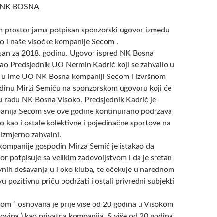
 NK BOSNA
m prostorijama potpisan sponzorski ugovor između
 i naše visočke kompanije Secom .
san za 2018. godinu. Ugovor ispred NK Bosna
sao Predsjednik UO Nermin Kadrić koji se zahvalio u
 i u ime UO NK Bosna kompaniji Secom i izvršnom
dinu Mirzi Semiću na sponzorskom ugovoru koji će
 radu NK Bosna Visoko. Predsjednik Kadrić je
anija Secom sve ove godine kontinuirano podržava
 kao i ostale kolektivne i pojedinačne sportove na
zmjerno zahvalni.
r kompanije gospodin Mirza Semić je istakao da
r potpisuje sa velikim zadovoljstvom i da je sretan
ivnih dešavanja u i oko kluba, te očekuje u narednom
u pozitivnu priču podržati i ostali privredni subjekti
om “ osnovana je prije više od 20 godina u Visokom
ovina ) kao privatna kompanija. S više od 20 godina