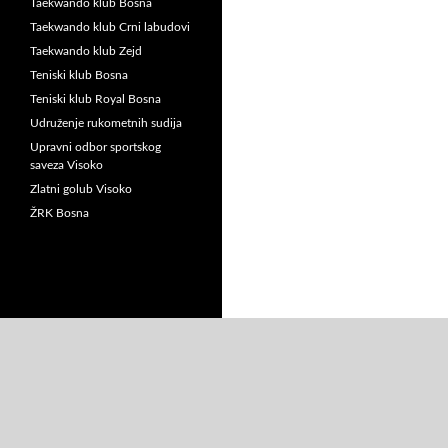
Taekwando klub Bosna
Taekwando klub Crni labudovi
Taekwando klub Zejd
Teniski klub Bosna
Teniski klub Royal Bosna
Udruženje rukometnih sudija
Upravni odbor sportskog
saveza Visoko
Zlatni golub Visoko
ŽRK Bosna