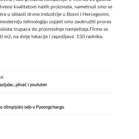
stveno kvalitetom naših proizvoda, nametnuli smo se
era u oblasti drvne industrije u Bosni i Hercegovini.
moderniju tehnologiju uspjeli smo zaokružiti proces
ulaska trupaca do proizvodnje namještaja.Firma se
0 m2, na dvije lokacije i zapošljava 150 radnika.
a
AK
zijalac, plivač i youtuber
li u olimpijsko selo u Pyeongchangu