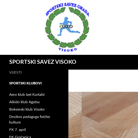
Idi
na
sadržaj
Pretraga
SPORTSKI SAVEZ VISOKO
VIJESTI
SPORTSKI KLUBOVI
Aero klub Izet Kurtalić
Aikido klub Agatsu
Bokserski klub Visoko
Društvo pedagoga fizičke
kulture
FK 7. april
FK Gračanica