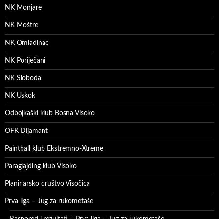
NK Monjare
NK Moštre
NK Omladinac
NK Poriječani
NK Sloboda
NK Uskok
Odbojkaški klub Bosna Visoko
OFK Dijamant
Paintball klub Ekstremno-Xtreme
Paraglajding klub Visoko
Planinarsko društvo Visočica
Prva liga – Jug za rukometaše
Raspored i rezultati – Prva liga – Jug za rukometaše