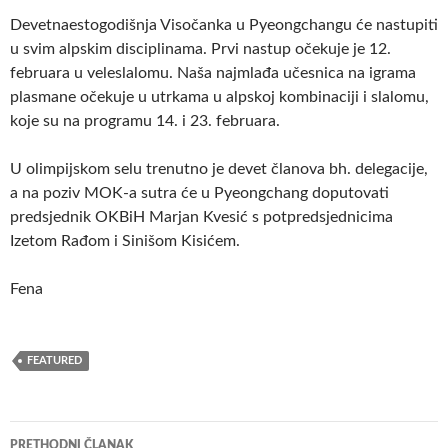
Devetnaestogodišnja Visočanka u Pyeongchangu će nastupiti
u svim alpskim disciplinama. Prvi nastup očekuje je 12.
februara u veleslalomu. Naša najmlađa učesnica na igrama
plasmane očekuje u utrkama u alpskoj kombinaciji i slalomu,
koje su na programu 14. i 23. februara.
U olimpijskom selu trenutno je devet članova bh. delegacije,
a na poziv MOK-a sutra će u Pyeongchang doputovati
predsjednik OKBiH Marjan Kvesić s potpredsjednicima
Izetom Rađom i Sinišom Kisićem.
Fena
FEATURED
Navigacija
PRETHODNI ČLANAK