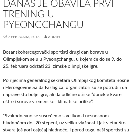
DANAS JE OBAVILA PRVI
TRENING U
PYEONGCHANGU
7 FEBRUARA, 2018
ADMIN
Bosanskohercegovački sportisti drugi dan borave u
Olimpijskom selu u Pyeongchangu, u kojem će do se 9. do
25. februara održati 23. zimske olimpijske igre.
Po riječima generalnog sekretara Olimpijskog komiteta Bosne
i Hercegovine Saida Fazlagića, organizatori su se potrudili da
naprave što bolje igre, ali da odlične utiske “donekle kvare
oštre i surove vremenske i klimatske prilike”.
“Svakodnevno se susrećemo s velikom i nesnosnom
hladnoćom do -20 stepeni, uz veliku vlažnost i jak vjetar što
stvara još gori osjećaj hladnoće. I pored toga, naši sportisti su