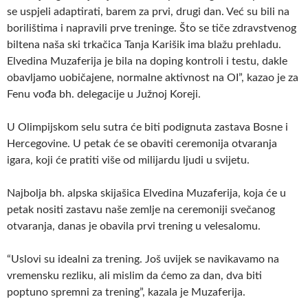
se uspjeli adaptirati, barem za prvi, drugi dan. Već su bili na
borilištima i napravili prve treninge. Što se tiče zdravstvenog
biltena naša ski trkačica Tanja Karišik ima blažu prehladu.
Elvedina Muzaferija je bila na doping kontroli i testu, dakle
obavljamo uobičajene, normalne aktivnost na OI”, kazao je za
Fenu vođa bh. delegacije u Južnoj Koreji.
U Olimpijskom selu sutra će biti podignuta zastava Bosne i
Hercegovine. U petak će se obaviti ceremonija otvaranja
igara, koji će pratiti više od milijardu ljudi u svijetu.
Najbolja bh. alpska skijašica Elvedina Muzaferija, koja će u
petak nositi zastavu naše zemlje na ceremoniji svečanog
otvaranja, danas je obavila prvi trening u velesalomu.
“Uslovi su idealni za trening. Još uvijek se navikavamo na
vremensku rezliku, ali mislim da ćemo za dan, dva biti
poptuno spremni za trening”, kazala je Muzaferija.