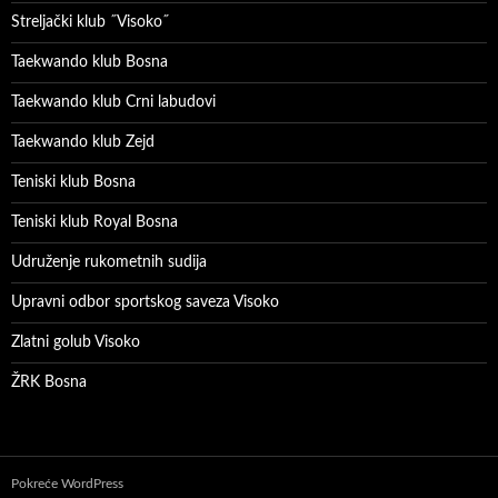
Streljački klub ˝Visoko˝
Taekwando klub Bosna
Taekwando klub Crni labudovi
Taekwando klub Zejd
Teniski klub Bosna
Teniski klub Royal Bosna
Udruženje rukometnih sudija
Upravni odbor sportskog saveza Visoko
Zlatni golub Visoko
ŽRK Bosna
Pokreće WordPress