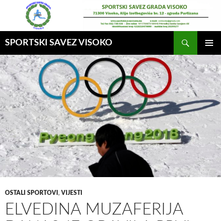
Idi
na
sadržaj
Pretraga
SPORTSKI SAVEZ VISOKO
GLAVNI
MENI
OSTALI SPORTOVI
,
VIJESTI
ELVEDINA MUZAFERIJA