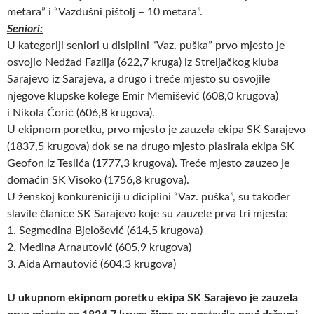
metara” i “Vazdušni pištolj – 10 metara”.
Seniori:
U kategoriji seniori u disiplini “Vaz. puška” prvo mjesto je
osvojio Nedžad Fazlija (622,7 kruga) iz Streljačkog kluba
Sarajevo iz Sarajeva, a drugo i treće mjesto su osvojile
njegove klupske kolege Emir Memišević (608,0 krugova)
i Nikola Ćorić (606,8 krugova).
U ekipnom poretku, prvo mjesto je zauzela ekipa SK Sarajevo
(1837,5 krugova) dok se na drugo mjesto plasirala ekipa SK
Geofon iz Teslića (1777,3 krugova). Treće mjesto zauzeo je
domaćin SK Visoko (1756,8 krugova).
U ženskoj konkureniciji u diciplini “Vaz. puška”, su također
slavile članice SK Sarajevo koje su zauzele prva tri mjesta:
1. Segmedina Bjelošević (614,5 krugova)
2. Medina Arnautović (605,9 krugova)
3. Aida Arnautović (604,3 krugova)
U ukupnom ekipnom poretku ekipa SK Sarajevo je zauzela