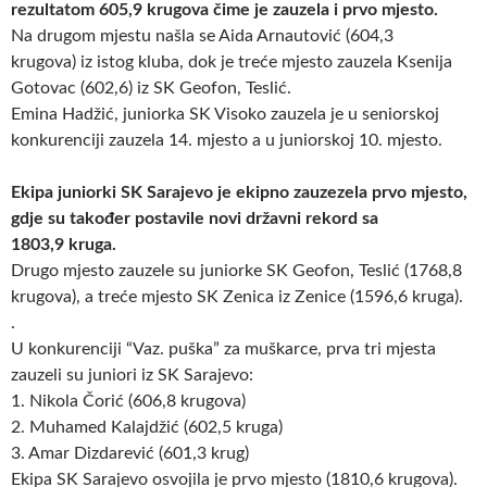
rezultatom 605,9 krugova čime je zauzela i prvo mjesto.
Na drugom mjestu našla se Aida Arnautović (604,3
krugova) iz istog kluba, dok je treće mjesto zauzela Ksenija
Gotovac (602,6) iz SK Geofon, Teslić.
Emina Hadžić, juniorka SK Visoko zauzela je u seniorskoj
konkurenciji zauzela 14. mjesto a u juniorskoj 10. mjesto.
Ekipa juniorki SK Sarajevo je ekipno zauzezela prvo mjesto,
gdje su također postavile novi državni rekord sa
1803,9 kruga.
Drugo mjesto zauzele su juniorke SK Geofon, Teslić (1768,8
krugova), a treće mjesto SK Zenica iz Zenice (1596,6 kruga).
.
U konkurenciji “Vaz. puška” za muškarce, prva tri mjesta
zauzeli su juniori iz SK Sarajevo:
1. Nikola Čorić (606,8 krugova)
2. Muhamed Kalajdžić (602,5 kruga)
3. Amar Dizdarević (601,3 krug)
Ekipa SK Sarajevo osvojila je prvo mjesto (1810,6 krugova).