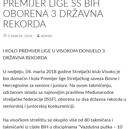
PREMIJER LIGE SS BIH
OBORENA 3 DRŽAVNA
REKORDA
5 MARTA, 2018
ADMIN
I KOLO PREMIJER LIGE U VISOKOM DONIJELO 3
DRŽAVNA REKORDA
U nedjelju, 04. marta 2018 godine Streljački klub Visoko je
bio domaćin I kola Premijer lige Streljačkog saveza Bosne i
Hercegovine za seniore i juniore. Na ovom takmičenju,
održanom skladu sa najnovijim pravilima Međunarodne
streljačke federacije (ISSF), oborena su dva državna rekorda u
seniorskoj i juniorskoj konkureniciji.
Na visočkom strelištu se okupilo više od 80 takmičara i
takmičarki iz cijele BiH u disciplnama “Vazdušna puška – 10