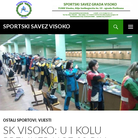
Idi
na
sadržaj
Pretraga
SPORTSKI SAVEZ VISOKO
GLAVNI
MENI
OSTALI SPORTOVI
,
VIJESTI
SK VISOKO: U I KOLU