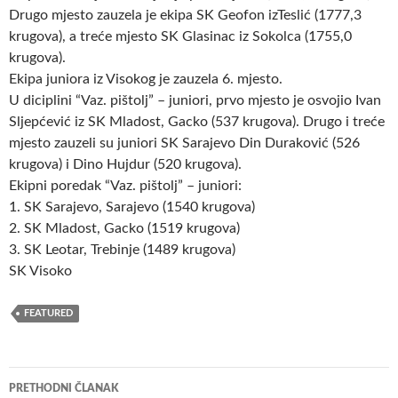
Drugo mjesto zauzela je ekipa SK Geofon izTeslić (1777,3
krugova), a treće mjesto SK Glasinac iz Sokolca (1755,0
krugova).
Ekipa juniora iz Visokog je zauzela 6. mjesto.
U diciplini “Vaz. pištolj” – juniori, prvo mjesto je osvojio Ivan
Sljepćević iz SK Mladost, Gacko (537 krugova). Drugo i treće
mjesto zauzeli su juniori SK Sarajevo Din Duraković (526
krugova) i Dino Hujdur (520 krugova).
Ekipni poredak “Vaz. pištolj” – juniori:
1. SK Sarajevo, Sarajevo (1540 krugova)
2. SK Mladost, Gacko (1519 krugova)
3. SK Leotar, Trebinje (1489 krugova)
SK Visoko
FEATURED
Navigacija
PRETHODNI ČLANAK