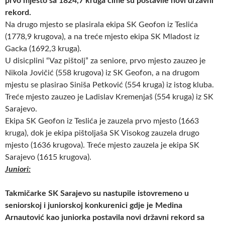
prvo mjesto sa 1824,7 kruga čime su postavile novi državni
rekord.
Na drugo mjesto se plasirala ekipa SK Geofon iz Teslića
(1778,9 krugova), a na treće mjesto ekipa SK Mladost iz
Gacka (1692,3 kruga).
U disicplini “Vaz pištolj” za seniore, prvo mjesto zauzeo je
Nikola Jovičić (558 krugova) iz SK Geofon, a na drugom
mjestu se plasirao Siniša Petković (554 kruga) iz istog kluba.
Treće mjesto zauzeo je Ladislav Kremenjaš (554 kruga) iz SK
Sarajevo.
Ekipa SK Geofon iz Teslića je zauzela prvo mjesto (1663
kruga), dok je ekipa pištoljaša SK Visokog zauzela drugo
mjesto (1636 krugova). Treće mjesto zauzela je ekipa SK
Sarajevo (1615 krugova).
Juniori:
Takmičarke SK Sarajevo su nastupile istovremeno u
seniorskoj i juniorskoj konkurenici gdje je Medina
Arnautović kao juniorka postavila novi državni rekord sa