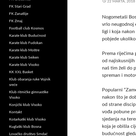
22 MARTA, 2018
FK Stari Grad
FK Zanatlije
Nogometaši Bosn
FK Zmaj
vrlo neugodnoj e
Football club Kosmos
ligi i koja nako
Karate klub Budućnost
pobjede ukoliko 
Karate klub Fudokan
Karate klub Moštre
Prema riječima 
Karate klub Seiken
od najiskusniji
Karate klub Visoko
naš tim želi do 
KK XXL Basket
spreman i motov
Klub obaranja ruke Vojnik
sreće
Popularni “Zame
Klub ritmičke gimnastike
nakon što je do
Visoko
od strane discip
Konjički klub Visoko
vođa pobune pro
Kontakt
sjedanja na tere
Košarkaški klub Visoko
koja je obišla ci
Kuglaški klub Bosna
budućnost gleda 
Lovačko društvo Srndać