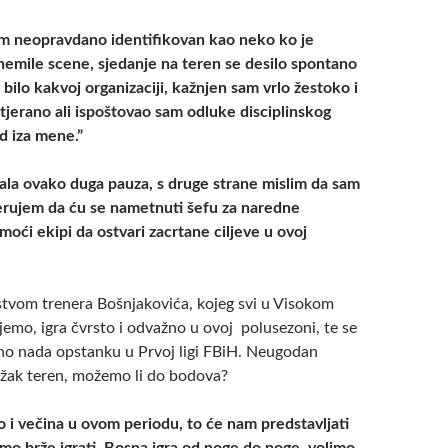
m neopravdano identifikovan kao neko ko je
nemile scene, sjedanje na teren se desilo spontano
bilo kakvoj organizaciji, kažnjen sam vrlo žestoko i
jerano ali ispoštovao sam odluke disciplinskog
ad iza mene.”
ijala ovako duga pauza, s druge strane mislim da sam
jerujem da ću se nametnuti šefu za naredne
oći ekipi da ostvari zacrtane ciljeve u ovoj
tvom trenera Bošnjakovića, kojeg svi u Visokom
jemo, igra čvrsto i odvažno u ovoj polusezoni, te se
o nada opstanku u Prvoj ligi FBiH. Neugodan
težak teren, možemo li do bodova?
o i večina u ovom periodu, to će nam predstavljati