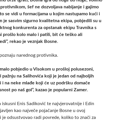
imo brže igrati, Bosna igra od noge do noge, volimo
 protivnikom, šef ne dozvoljava nabijanje i gajimo
što se vidi u formacijama u kojim nastupamo kući i
n je sasvim sigurno kvalitetna ekipa, pobjedili su u
ktnog konkurenta za opstanak ekipu Travnika s
prošlo kolo malo i patili, bit će teško ali
di”, rekao je veznjak Bosne
.
poznaju narednog protivnika.
umalo pobjedio u Visokom u prošloj polusezoni,
 pažnju na Salihovića koji je jedan od najboljih
li i na neke mlađe koji će uz podršku domače
asnost po naš gol”, kazao je popularni Zamer
.
 iskusni Enis Sadiković te najvjerovatnije i Edin
ajavljen kao največe pojačanje Bosne u ovoj
i je odsustvovao radi povrede, koliko to znači za