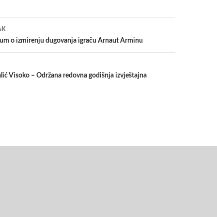
a
AK
um o izmirenju dugovanja igraču Arnaut Arminu
lić Visoko – Održana redovna godišnja izvještajna