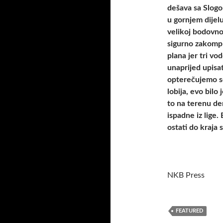
dešava sa Slogo
u gornjem dijelu
velikoj bodovnoj
sigurno zakompl
plana jer tri v
unaprijed upisa
opterečujemo se
lobija, evo bilo
to na terenu de
ispadne iz lige.
ostati do kraja 
NKB Press
FEATURED