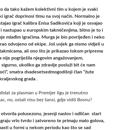
ito da tako kažem kolektivni tim u kojem je svaki
aki igrač doprinosi timu na svoj način. Normalno je
ajao igrač kalibra Enisa Sadikovića koji je osvajao
 i nastupao u europskim takmičenjima, bitno je to i
e mlađim igračima. Murga je bio povrijeđen i neko
irao odvojeno od ekipe. Još uvjek ga nismo vidjeli u
akmicama, ali ono što je prikazao tokom priprema
a nije pogriješila njegovim angažovanjem,
č sigurno, ukoliko ga zdravlje posluži bit će nam
ći”, smatra dvadesetsedmogodišnji član “žute
kraljevskog grada
.
ndidat za plasman u Premijer ligu je trenutno
c, no, ostali nisu bez šansi, gdje vidiš Bosnu?
otvorila polusezonu, jesenji naslov i odličan start
 Igraju vrlo tvrdo i zatvoreno te primaju malo golova,
 pasti u formi u nekom periodu kao što se sad