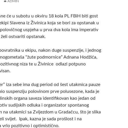
ADMIN
e će u subotu u okviru 18 kola PL FBiH biti gost
kipi Slavena iz Živinica koja se bori za opstanak u
n polovičnog uspjeha u prva dva kola ima imperativ
želi ostvariti opstanak.
povratnika u ekipu, nakon duge suspenzije, i jednog
h nogometaša “žute podmornice” Adnana Hodžića,
pozitivnog niza te u Živinice odlazi potpuno
isan.
r” iza sebe ima dug period od šest utakmica pauze
bio suspenziju polovinom prve polusezone, kada je
linskih organa saveza identifikovan kao jedan od
tiv sudijskih odluka i organizator spontanog
n na utakmici sa Zvijezdom u Gradačcu, što je slika
jeli svijet. Ipak, kazna je sada prošlost i na
vrlo pozitivno i optimistično.