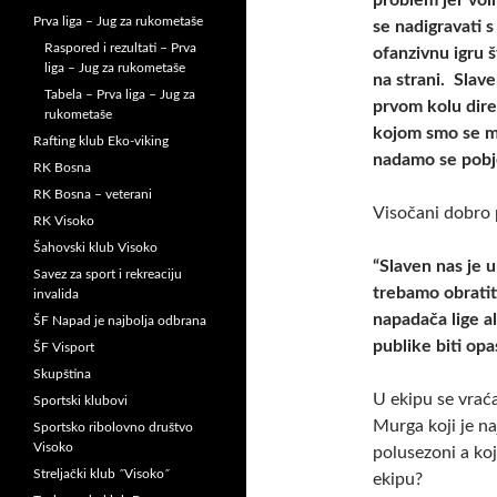
problem jer vol
Prva liga – Jug za rukometaše
se nadigravati s
Raspored i rezultati – Prva
ofanzivnu igru 
liga – Jug za rukometaše
na strani. Slave
Tabela – Prva liga – Jug za
prvom kolu dire
rukometaše
kojom smo se mi 
Rafting klub Eko-viking
nadamo se pobje
RK Bosna
RK Bosna – veterani
Visočani dobro 
RK Visoko
Šahovski klub Visoko
“Slaven nas je 
Savez za sport i rekreaciju
trebamo obratiti
invalida
napadača lige a
ŠF Napad je najbolja odbrana
publike biti op
ŠF Visport
Skupština
U ekipu se vraća
Sportski klubovi
Murga koji je n
Sportsko ribolovno društvo
Visoko
polusezoni a koj
Streljački klub ˝Visoko˝
ekipu?