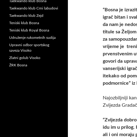
Taekwando klub Bosna
Taekwando klub Crni labudovi
“Bosna je izraz
Taekwando klub Zejd
igrač bitan i sv
Teniski klub Bosna
da nam je nedost
Teniski klub Royal Bosna
titule sa Željom
Udruženje rukometnih sudija
za samopouzdanj
Upravni odbor sportskog
vrijeme je tren
saveza Visoko
prvenstvenim ut
Zlatni golub Visoko
govori da uprav
ŽRK Bosna
vanserijski igra
itekako od pomo
podmornice” iz 
Najozbiljniji ka
Zvijezda Gradača
“Zvijezda dobro 
idu im u prilog.
ali i oni moraju