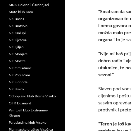
MNK Doktori i Čarobnjaci
“Smatram da sa
Moto klub Karo
organizovao te 
NK Bosna
i nema govora o 
NK Bratstvo
možda malo pret
NK Kralupi
organa i to je s
NK Liješeva
NK Ljiljan
“Nije mi baš pr
NK Monjare
dobro radio i v
NK Moštre
utakmice, te pom
NK Omladinac
sezoni.”
NK Poriječani
NK Sloboda
Slaven pod vods
NK Uskok
cijenimo i poštu
Odbojkaški klub Bosna Visoko
sasvim opravdan
OFK Dijamant
protivnik i pre
Paintball klub Ekstremno-
Xtreme
Paraglajding klub Visoko
“Teren je loš ka
Planinarsko društvo Visočica