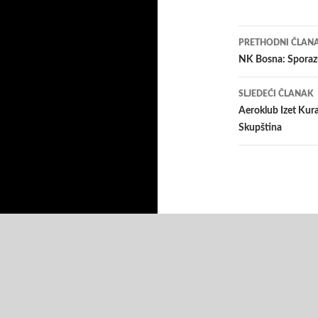
Navigacij
PRETHODNI ČLAN
članaka
NK Bosna: Sporaz
SLJEDEĆI ČLANAK
Aeroklub Izet Kura
Skupština