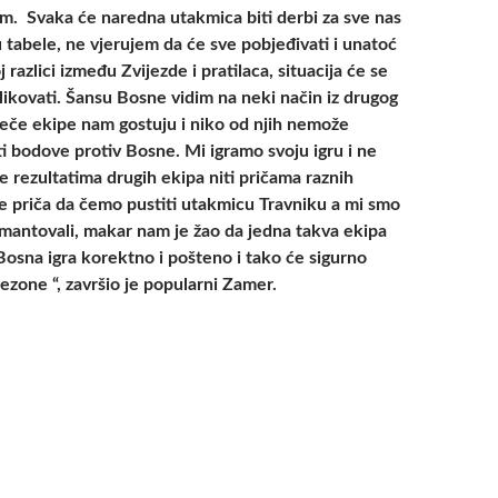
m. Svaka će naredna utakmica biti derbi za sve nas
 tabele, ne vjerujem da će sve pobjeđivati i unatoć
 razlici između Zvijezde i pratilaca, situacija će se
ikovati. Šansu Bosne vidim na neki način iz drugog
odeče ekipe nam gostuju i niko od njih nemože
ti bodove protiv Bosne. Mi igramo svoju igru i ne
 rezultatima drugih ekipa niti pričama raznih
 je priča da čemo pustiti utakmicu Travniku a mi smo
mantovali, makar nam je žao da jedna takva ekipa
 Bosna igra korektno i pošteno i tako će sigurno
sezone “, završio je popularni Zamer.