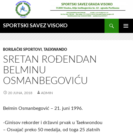
Idi
na
sadržaj
Pretraga
SPORTSKI SAVEZ VISOKO
GLAVNI
MENI
BORILAČKI SPORTOVI
,
TAEKWANDO
SRETAN ROĐENDAN
BELMINU
OSMANBEGOVIĆU
20 JUNA, 2018
ADMIN
Belmin Osmanbegović – 21. juni 1996.
-Ginisov rekorder i državni prvak u Taekwondou
– Osvajač preko 50 medalja, od toga 25 zlatnih