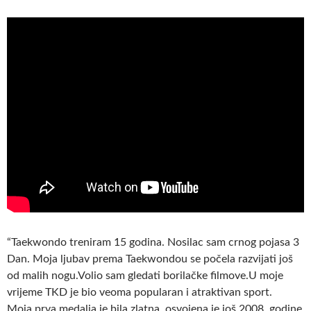
“Taekwondo treniram 15 godina. Nosilac sam crnog pojasa 3
Dan. Moja ljubav prema Taekwondou se počela razvijati još
od malih nogu.Volio sam gledati borilačke filmove.U moje
vrijeme TKD je bio veoma popularan i atraktivan sport.
Moja prva medalja je bila zlatna, osvojena je još 2008. godine