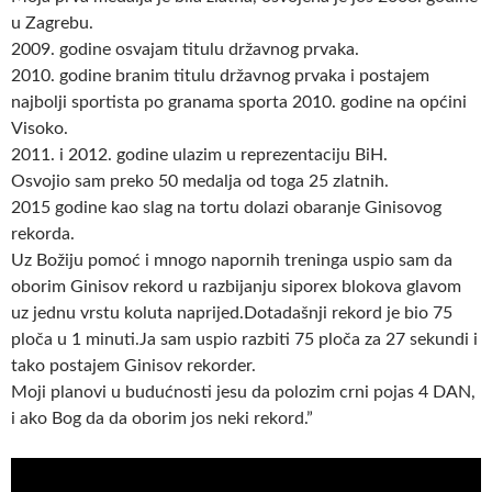
u Zagrebu.
2009. godine osvajam titulu državnog prvaka.
2010. godine branim titulu državnog prvaka i postajem
najbolji sportista po granama sporta 2010. godine na općini
Visoko.
2011. i 2012. godine ulazim u reprezentaciju BiH.
Osvojio sam preko 50 medalja od toga 25 zlatnih.
2015 godine kao slag na tortu dolazi obaranje Ginisovog
rekorda.
Uz Božiju pomoć i mnogo napornih treninga uspio sam da
oborim Ginisov rekord u razbijanju siporex blokova glavom
uz jednu vrstu koluta naprijed.Dotadašnji rekord je bio 75
ploča u 1 minuti.Ja sam uspio razbiti 75 ploča za 27 sekundi i
tako postajem Ginisov rekorder.
Moji planovi u budućnosti jesu da polozim crni pojas 4 DAN,
i ako Bog da da oborim jos neki rekord.”