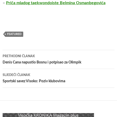
–
Priča mladog taekwondoiste Belmina Osmanbegovića
FEATURED
Navigacija
PRETHODNI ČLANAK
članaka
Denis Cana napustio Bosnu i potpisao za Olimpik
SLJEDEĆI ČLANAK
Sportski savez Visoko: Poziv klubovima