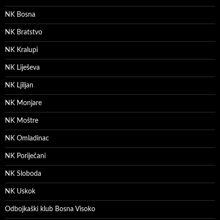
NK Bosna
NK Bratstvo
NK Kralupi
NK Liješeva
NK Ljiljan
NK Monjare
NK Moštre
NK Omladinac
NK Poriječani
NK Sloboda
NK Uskok
Odbojkaški klub Bosna Visoko