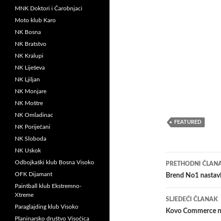
MNK Doktori i Čarobnjaci
Moto klub Karo
NK Bosna
NK Bratstvo
NK Kralupi
NK Liješeva
NK Ljiljan
NK Monjare
NK Moštre
NK Omladinac
FEATURED
NK Poriječani
NK Sloboda
NK Uskok
Navigacij
Odbojkaški klub Bosna Visoko
PRETHODNI ČLAN
članaka
OFK Dijamant
Brend No1 nastavl
Paintball klub Ekstremno-
Xtreme
SLJEDEĆI ČLANAK
Paraglajding klub Visoko
Kovo Commerce na
Planinarsko društvo Visočica