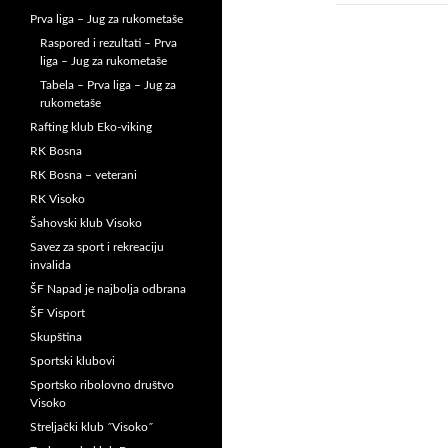
Prva liga – Jug za rukometaše
Raspored i rezultati – Prva
liga – Jug za rukometaše
Tabela – Prva liga – Jug za
rukometaše
Rafting klub Eko-viking
RK Bosna
RK Bosna – veterani
RK Visoko
Šahovski klub Visoko
Savez za sport i rekreaciju
invalida
ŠF Napad je najbolja odbrana
ŠF Visport
Skupština
Sportski klubovi
Sportsko ribolovno društvo
Visoko
Streljački klub ˝Visoko˝