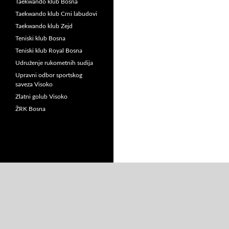
Taekwando klub Bosna
Taekwando klub Crni labudovi
Taekwando klub Zejd
Teniski klub Bosna
Teniski klub Royal Bosna
Udruženje rukometnih sudija
Upravni odbor sportskog
saveza Visoko
Zlatni golub Visoko
ŽRK Bosna