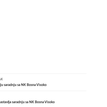
a
AK
ju saradnju sa NK Bosna Visoko
stavlja saradnju sa NK Bosna Visoko