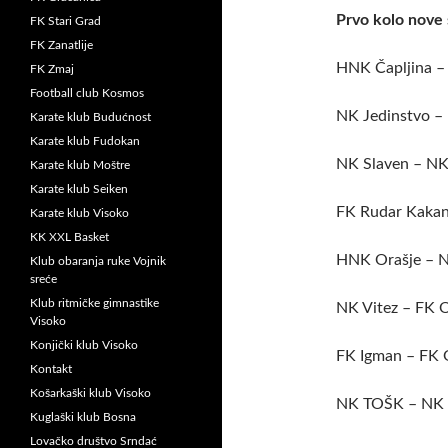
Prvo kolo nove 
FK Stari Grad
FK Zanatlije
HNK Čapljina – 
FK Zmaj
Football club Kosmos
NK Jedinstvo –
Karate klub Budućnost
Karate klub Fudokan
NK Slaven – NK 
Karate klub Moštre
Karate klub Seiken
FK Rudar Kakan
Karate klub Visoko
KK XXL Basket
HNK Orašje – N
Klub obaranja ruke Vojnik
sreće
Klub ritmičke gimnastike
NK Vitez – FK O
Visoko
Konjički klub Visoko
FK Igman – FK 
Kontakt
Košarkaški klub Visoko
NK TOŠK – NK B
Kuglaški klub Bosna
Lovačko društvo Srndać