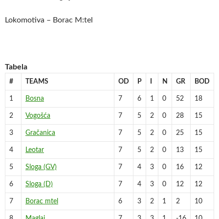
Lokomotiva – Borac M:tel
Tabela
#
TEAMS
OD
P
I
N
GR
BOD
1
Bosna
7
6
1
0
52
18
2
Vogošća
7
5
2
0
28
15
3
Gračanica
7
5
2
0
25
15
4
Leotar
7
5
2
0
13
15
5
Sloga (GV)
7
4
3
0
16
12
6
Sloga (D)
7
4
3
0
12
12
7
Borac mtel
6
3
2
1
2
10
8
Maglaj
7
3
3
1
-16
10