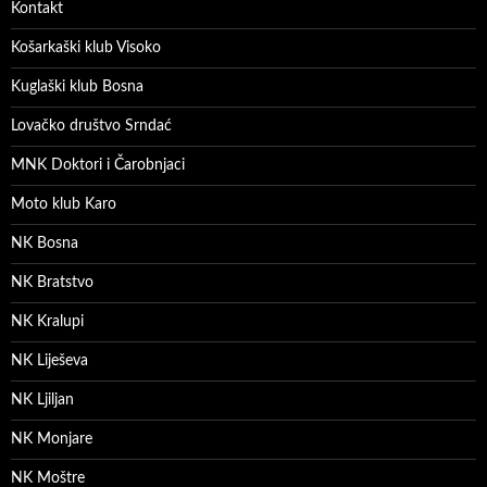
Kontakt
Košarkaški klub Visoko
Kuglaški klub Bosna
Lovačko društvo Srndać
MNK Doktori i Čarobnjaci
Moto klub Karo
NK Bosna
NK Bratstvo
NK Kralupi
NK Liješeva
NK Ljiljan
NK Monjare
NK Moštre