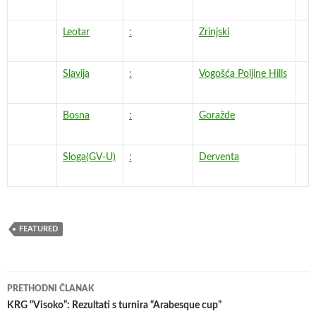
Leotar
:
Zrinjski
Slavija
:
Vogošća Poljine Hills
Bosna
:
Goražde
Sloga(GV-U)
:
Derventa
FEATURED
Navigacija
PRETHODNI ČLANAK
članaka
KRG “Visoko”: Rezultati s turnira “Arabesque cup”