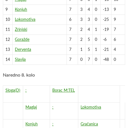
9
Konjuh
7
3
4
0
-13
9
10
Lokomotiva
6
3
3
0
-25
9
11
Zrinjski
7
2
4
1
-19
7
12
Goražde
7
2
5
0
-6
6
13
Derventa
7
1
5
1
-21
4
14
Slavija
7
0
7
0
-48
0
Naredno 8. kolo
Sloga(D)
:
Borac M:TEL
Maglaj
:
Lokomotiva
Konjuh
:
Gračanica