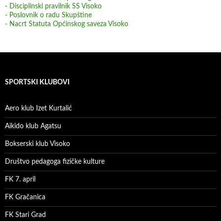
- Disciplinski pravilnik SS Visoko
- Poslovnik o radu Skupštine
- Nacrt Statuta Općinskog saveza Visoko
SPORTSKI KLUBOVI
Aero klub Izet Kurtalić
Aikido klub Agatsu
Bokserski klub Visoko
Društvo pedagoga fizičke kulture
FK 7. april
FK Gračanica
FK Stari Grad