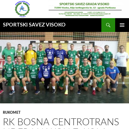
Idi
na
sadržaj
Pretraga
SPORTSKI SAVEZ VISOKO
GLAVNI
MENI
RUKOMET
RK BOSNA CENTROTRANS