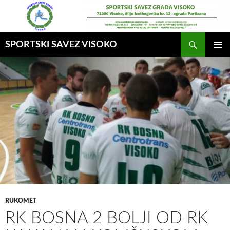
Idi
na
sadržaj
Pretraga
SPORTSKI SAVEZ VISOKO
GLAVNI
MENI
RUKOMET
RK BOSNA 2 BOLJI OD RK