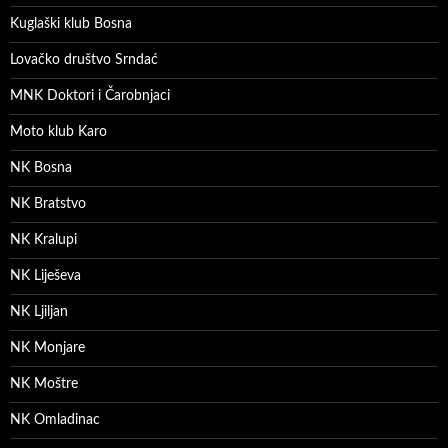
Kuglaški klub Bosna
Lovačko društvo Srndać
MNK Doktori i Čarobnjaci
Moto klub Karo
NK Bosna
NK Bratstvo
NK Kralupi
NK Liješeva
NK Ljiljan
NK Monjare
NK Moštre
NK Omladinac