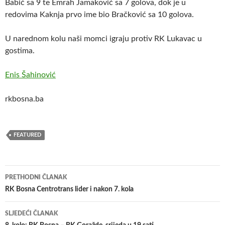
Babić sa 9 te Emrah Jamaković sa 7 golova, dok je u
redovima Kaknja prvo ime bio Bračković sa 10 golova.
U narednom kolu naši momci igraju protiv RK Lukavac u
gostima.
Enis Šahinović
rkbosna.ba
FEATURED
Navigacija
PRETHODNI ČLANAK
članaka
RK Bosna Centrotrans lider i nakon 7. kola
SLJEDEĆI ČLANAK