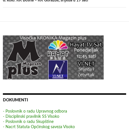
8. kolo: RK Bosna – RK Goražde, srijeda u 19 sati
DOKUMENTI
- Poslovnik o radu Upravnog odbora
- Disciplinski pravilnik SS Visoko
- Poslovnik o radu Skupštine
- Nacrt Statuta Općinskog saveza Visoko