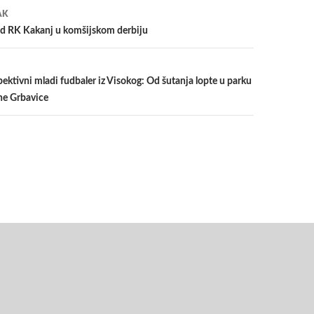
a
AK
od RK Kakanj u komšijskom derbiju
ektivni mladi fudbaler iz Visokog: Od šutanja lopte u parku
ne Grbavice