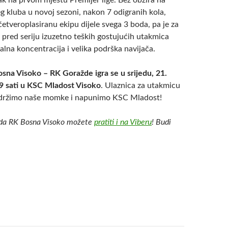
ak na prvom mjestu Premijer lige. Bez obzira na
eg kluba u novoj sezoni, nakon 7 odigranih kola,
četveroplasiranu ekipu dijele svega 3 boda, pa je za
 pred seriju izuzetno teških gostujućih utakmica
lna koncentracija i velika podrška navijača.
na Visoko – RK Goražde igra se u srijedu, 21.
9 sati u KSC Mladost Visoko
. Ulaznica za utakmicu
držimo naše momke i napunimo KSC Mladost!
da RK Bosna Visoko možete
pratiti i na Viberu
! Budi