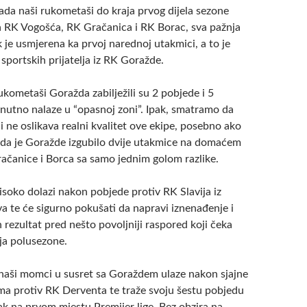
ada naši rukometaši do kraja prvog dijela sezone
 RK Vogošća, RK Gračanica i RK Borac, sva pažnja
 je usmjerena ka prvoj narednoj utakmici, a to je
sportskih prijatelja iz RK Goražde.
ukometaši Goražda zabilježili su 2 pobjede i 5
enutno nalaze u “opasnoj zoni”. Ipak, smatramo da
li ne oslikava realni kvalitet ove ekipe, posebno ako
 da je Goražde izgubilo dvije utakmice na domaćem
račanice i Borca sa samo jednim golom razlike.
soko dolazi nakon pobjede protiv RK Slavija iz
a te će sigurno pokušati da napravi iznenađenje i
 rezultat pred nešto povoljniji raspored koji čeka
ja polusezone.
 naši momci u susret sa Goraždem ulaze nakon sjajne
ma protiv RK Derventa te traže svoju šestu pobjedu