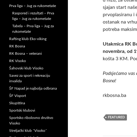
u nizu, za ostan
Prva liga – Jug za rukometaše
sjajan start naš
Raspored i rezultati – Prva
prvoplasiranu i 
liga – Jug za rukometaše
ostanak na vrhu
Tabela – Prva liga – Jug za
potreba maksima
rukometaše
Rafting klub Eko-viking
Utakmica RK Bos
RK Bosna
novembra, od 1
RK Bosna – veterani
košta 3 KM. Po
RK Visoko
Šahovski klub Visoko
Podsjećamo vas 
Savez za sport i rekreaciju
Bosna!
invalida
ŠF Napad je najbolja odbrana
rkbosna.ba
ŠF Visport
Skupština
Sportski klubovi
FEATURED
Sportsko ribolovno društvo
Visoko
Streljački klub ˝Visoko˝