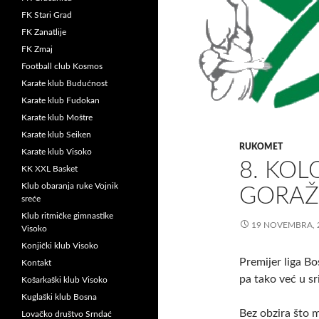
FK Stari Grad
FK Zanatlije
FK Zmaj
Football club Kosmos
Karate klub Budućnost
Karate klub Fudokan
Karate klub Moštre
Karate klub Seiken
RUKOMET
Karate klub Visoko
8. KOL
KK XXL Basket
Klub obaranja ruke Vojnik
GORAŽD
sreće
Klub ritmičke gimnastike
19 NOVEMBRA, 
Visoko
Konjički klub Visoko
Premijer liga B
Kontakt
pa tako već u s
Košarkaški klub Visoko
Kuglaški klub Bosna
Bez obzira što 
Lovačko društvo Srndać