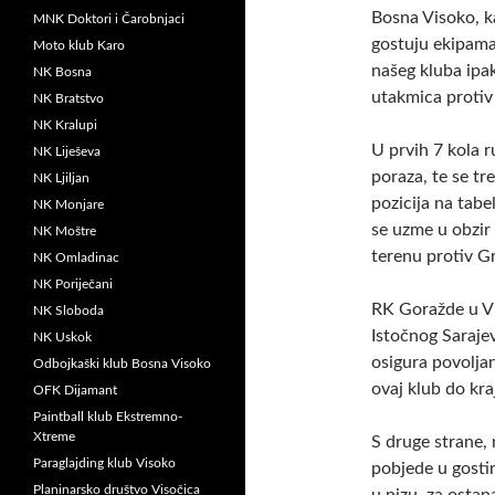
Bosna Visoko, k
MNK Doktori i Čarobnjaci
gostuju ekipama
Moto klub Karo
našeg kluba ipak
NK Bosna
utakmica protiv 
NK Bratstvo
NK Kralupi
U prvih 7 kola r
NK Liješeva
poraza, te se tr
NK Ljiljan
pozicija na tabe
NK Monjare
se uzme u obzir
NK Moštre
terenu protiv G
NK Omladinac
NK Poriječani
RK Goražde u Vi
NK Sloboda
Istočnog Sarajev
NK Uskok
osigura povoljan
Odbojkaški klub Bosna Visoko
ovaj klub do kra
OFK Dijamant
Paintball klub Ekstremno-
Xtreme
S druge strane,
Paraglajding klub Visoko
pobjede u gosti
Planinarsko društvo Visočica