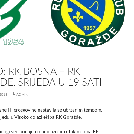
O: RK BOSNA – RK
E, SRIJEDA U 19 SATI
2018
ADMIN
osne i Hercegovine nastavlja se ubrzanim tempom,
rijedu u Visoko dolazi ekipa RK Goražde.
mnogi već pričaju o nadolazećim utakmicama RK