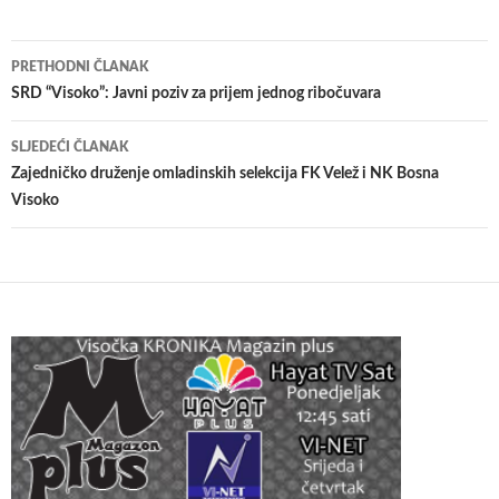
Navigacija
PRETHODNI ČLANAK
članaka
SRD “Visoko”: Javni poziv za prijem jednog ribočuvara
SLJEDEĆI ČLANAK
Zajedničko druženje omladinskih selekcija FK Velež i NK Bosna
Visoko