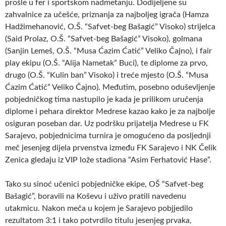
prošle u fer i sportskom nadmetanju. Dodijeljene su
zahvalnice za učešće, priznanja za najboljeg igrača (Hamza
Hadžimehanović, O.Š. “Safvet-beg Bašagić” Visoko) strijelca
(Said Prolaz, O.Š. “Safvet-beg Bašagić” Visoko), golmana
(Sanjin Lemeš, O.Š. “Musa Ćazim Ćatić” Veliko Čajno), i fair
play ekipu (O.Š. “Alija Nametak” Buci), te diplome za prvo,
drugo (O.Š. “Kulin ban” Visoko) i treće mjesto (O.Š. “Musa
Ćazim Ćatić” Veliko Čajno). Međutim, posebno oduševljenje
pobjedničkog tima nastupilo je kada je prilikom uručenja
diplome i pehara direktor Medrese kazao kako je za najbolje
osiguran poseban dar. Uz podršku prijatelja Medrese u FK
Sarajevo, pobjednicima turnira je omogućeno da posljednji
meč jesenjeg dijela prvenstva između FK Sarajevo i NK Čelik
Zenica gledaju iz VIP lože stadiona “Asim Ferhatović Hase”.
Tako su sinoć učenici pobjedničke ekipe, OŠ “Safvet-beg
Bašagić”, boravili na Koševu i uživo pratili navedenu
utakmicu. Nakon meča u kojem je Sarajevo pobjjedilo
rezultatom 3:1 i tako potvrdilo titulu jesenjeg prvaka,