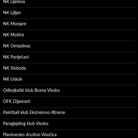
NK Liješeva
NK Ljiljan
NK Monjare
NK Moštre
NK Omladinac
NK Poriječani
NK Sloboda
NK Uskok
Odbojkaški klub Bosna Visoko
OFK Dijamant
Paintball klub Ekstremno-Xtreme
Paraglajding klub Visoko
Planinarsko društvo Visočica