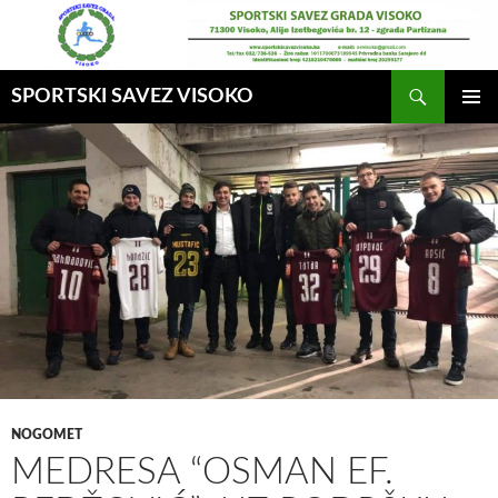
Idi
na
sadržaj
Pretraga
SPORTSKI SAVEZ VISOKO
GLAVNI
MENI
NOGOMET
MEDRESA “OSMAN EF.