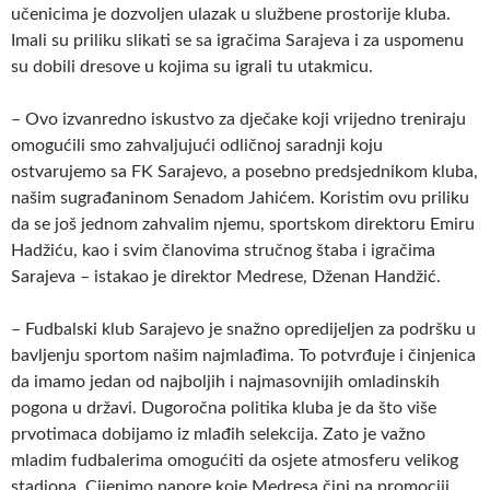
učenicima je dozvoljen ulazak u službene prostorije kluba.
Imali su priliku slikati se sa igračima Sarajeva i za uspomenu
su dobili dresove u kojima su igrali tu utakmicu.
– Ovo izvanredno iskustvo za dječake koji vrijedno treniraju
omogućili smo zahvaljujući odličnoj saradnji koju
ostvarujemo sa FK Sarajevo, a posebno predsjednikom kluba,
našim sugrađaninom Senadom Jahićem. Koristim ovu priliku
da se još jednom zahvalim njemu, sportskom direktoru Emiru
Hadžiću, kao i svim članovima stručnog štaba i igračima
Sarajeva – istakao je direktor Medrese, Dženan Handžić.
– Fudbalski klub Sarajevo je snažno opredijeljen za podršku u
bavljenju sportom našim najmlađima. To potvrđuje i činjenica
da imamo jedan od najboljih i najmasovnijih omladinskih
pogona u državi. Dugoročna politika kluba je da što više
prvotimaca dobijamo iz mlađih selekcija. Zato je važno
mladim fudbalerima omogućiti da osjete atmosferu velikog
stadiona. Cijenimo napore koje Medresa čini na promociji