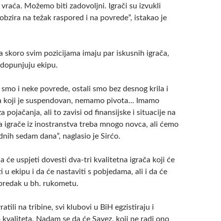
vraća. Možemo biti zadovoljni. Igrači su izvukli
bzira na težak raspored i na povrede”, istakao je
a skoro svim pozicijama imaju par iskusnih igrača,
adopunjuju ekipu.
smo i neke povrede, ostali smo bez desnog krila i
a koji je suspendovan, nemamo pivota… Imamo
 pojačanja, ali to zavisi od finansijske i situacije na
Za igrače iz inostranstva treba mnogo novca, ali ćemo
dnih sedam dana”, naglasio je Sirćo.
a će uspjeti dovesti dva-tri kvalitetna igrača koji će
i u ekipu i da će nastaviti s pobjedama, ali i da će
apredak u bh. rukometu.
ratili na tribine, svi klubovi u BiH egzistiraju i
kvaliteta. Nadam se da će Savez, koji ne radi ono