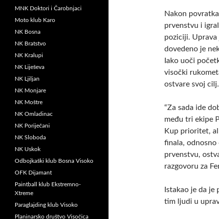
MNK Doktori i Čarobnjaci
Nakon povratka u
Moto klub Karo
prvenstvu i igra
NK Bosna
poziciji. Uprava
NK Bratstvo
dovedeno je neko
NK Kralupi
Iako uoči početk
NK Liješeva
visočki rukomet
NK Ljiljan
ostvare svoj cilj.
NK Monjare
NK Moštre
“Za sada ide do
NK Omladinac
među tri ekipe 
NK Poriječani
Kup prioritet, 
NK Sloboda
finala, odnosno
NK Uskok
prvenstvu, ostva
Odbojkaški klub Bosna Visoko
razgovoru za Fe
OFK Dijamant
Paintball klub Ekstremno-
Istakao je da je
Xtreme
tim ljudi u uprav
Paraglajding klub Visoko
Planinarsko društvo Visočica