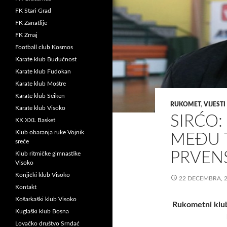
FK Stari Grad
FK Zanatlije
FK Zmaj
Football club Kosmos
Karate klub Budućnost
Karate klub Fudokan
Karate klub Moštre
Karate klub Seiken
RUKOMET
,
VIJESTI
Karate klub Visoko
SIRĆO: 
KK XXL Basket
Klub obaranja ruke Vojnik
MEĐU T
sreće
PRVENS
Klub ritmičke gimnastike
Visoko
Konjički klub Visoko
22 DECEMBRA, 
Kontakt
Košarkaški klub Visoko
Rukometni klub
Kuglaški klub Bosna
Lovačko društvo Srndać