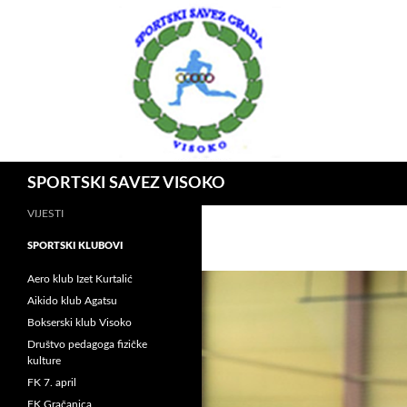
Idi
na
sadržaj
Pretraga
SPORTSKI SAVEZ VISOKO
VIJESTI
SPORTSKI KLUBOVI
Aero klub Izet Kurtalić
Aikido klub Agatsu
Bokserski klub Visoko
Društvo pedagoga fizičke
kulture
FK 7. april
FK Gračanica