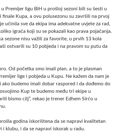
 Premijer ligu BiH u prošloj sezoni bili su šesti u
li finale Kupa, a ovu polusezonu su završili na prvoj
 je učinila sve da ekipa ima adekvatne uvjete za rad,
liko igrača koji su se pokazali kao prava pojačanja.
a sezone nisu važili za favorite, u prvih 13 kola
aši ostvarili su 10 pobjeda i na pravom su putu da
bro. Od početka smo imali plan, a to je plasman
Premijer lige i pobjeda u Kupu. Ne kažem da nam je
ali ako budemo imali dobar raspored i da dođemo do
 osvojimo Kup te budemo među tri ekipe u
rili bismo cilj”, rekao je trener Edhem Sirćo u
nu.
 prošla godina iskorištena da se napravi kvalitetan
i i klubu, i da se napravi iskorak u radu.