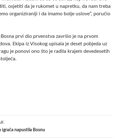
diti, osjetiti da je rukomet u napretku, da nam treba
mo organiziraniji i da imamo bolje uslove”, poručio
Bosna prvi dio prvenstva završio je na prvom
ova. Ekipa iz Visokog upisala je deset pobjeda uz
pragu je ponovi ono što je radila krajem devedesetih
toljeća.
a
AK
h igrača napustila Bosnu