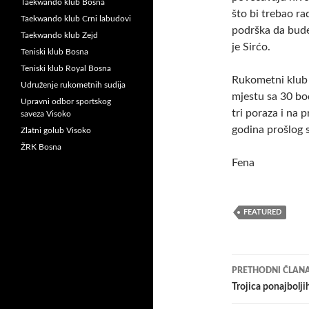
Taekwando klub Bosna
što bi trebao ra
Taekwando klub Crni labudovi
podrška da bude
Taekwando klub Zejd
je Sirćo.
Teniski klub Bosna
Teniski klub Royal Bosna
Rukometni klub 
Udruženje rukometnih sudija
mjestu sa 30 bod
Upravni odbor sportskog
tri poraza i na 
saveza Visoko
godina prošlog s
Zlatni golub Visoko
ŽRK Bosna
Fena
FEATURED
Navigacij
PRETHODNI ČLAN
članaka
Trojica ponajbolji