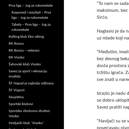
“To nam se sada 
Prva liga – Jug za rukometaše
maksimum, bez o
Raspored i rezultati – Prva
Sirćo.
liga – Jug za rukometaše
Tabela – Prva liga – Jug za
rukometaše
Naglasio je da n
Rafting klub Eko-viking
uz mlade koji n
RK Bosna
RK Bosna – veterani
“Međutim, imali 
RK Visoko
bez desnog bek
Šahovski klub Visoko
dosta prostora za
Savez za sport i rekreaciju
tržištu igrača. 
invalida
sve znati u nare
ŠF Napad je najbolja odbrana
ŠF Visport
Izrazio je nadu d
Skupština
se dobro uklopit
Sportski klubovi
Savez pratiti n
Sportsko ribolovno društvo
Visoko
“Navijači su se v
Streljački klub ˝Visoko˝
povećavaju nivo 