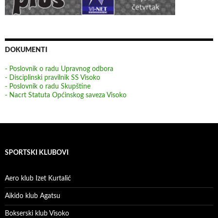
DOKUMENTI
- Poslovnik o radu Upravnog odbora
- Disciplinski pravilnik SS Visoko
- Poslovnik o radu Skupštine
- Nacrt Statuta Općinskog saveza Visoko
SPORTSKI KLUBOVI
Aero klub Izet Kurtalić
Aikido klub Agatsu
Bokserski klub Visoko