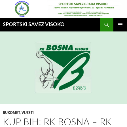
Idi
na
sadržaj
Pretraga
SPORTSKI SAVEZ VISOKO
GLAVNI
MENI
RUKOMET
,
VIJESTI
KUP BIH: RK BOSNA – RK