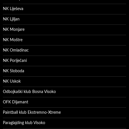
NK Liješeva
NK Ljiljan
NK Monjare
NK Moštre
NK Omladinac
NK Poriječani
NK Sloboda
NK Uskok
Odbojkaški klub Bosna Visoko
OFK Dijamant
Paintball klub Ekstremno-Xtreme
Paraglajding klub Visoko