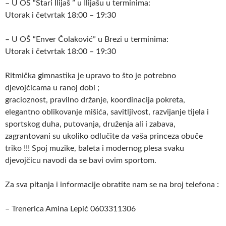
– U OŠ “Stari Ilijaš ” u Ilijašu u terminima:
Utorak i četvrtak 18:00 – 19:30
– U OŠ “Enver Čolaković” u Brezi u terminima:
Utorak i četvrtak 18:00 – 19:30
Ritmička gimnastika je upravo to što je potrebno
djevojčicama u ranoj dobi ;
gracioznost, pravilno držanje, koordinacija pokreta,
elegantno oblikovanje mišića, savitljivost, razvijanje tijela i
sportskog duha, putovanja, druženja ali i zabava,
zagrantovani su ukoliko odlučite da vaša princeza obuče
triko !!! Spoj muzike, baleta i modernog plesa svaku
djevojčicu navodi da se bavi ovim sportom.
Za sva pitanja i informacije obratite nam se na broj telefona :
– Trenerica Amina Lepić 0603311306