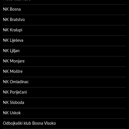
NK Bosna
NK Bratstvo
NK Kralupi
NK Liješeva
NK Ljiljan
NK Monjare
NK Moštre
NK Omladinac
NK Poriječani
NK Sloboda
NK Uskok
Odbojkaški klub Bosna Visoko