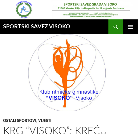
Idi
na
sadržaj
Pretraga
SPORTSKI SAVEZ VISOKO
GLAVNI
MENI
OSTALI SPORTOVI
,
VIJESTI
KRG “VISOKO”: KREĆU