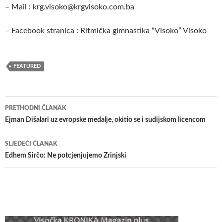
– Mail : krg.visoko@krgvisoko.com.ba
– Facebook stranica : Ritmička gimnastika “Visoko” Visoko
FEATURED
Navigacija
PRETHODNI ČLANAK
članaka
Ejman Dišalari uz evropske medalje, okitio se i sudijskom licencom
SLJEDEĆI ČLANAK
Edhem Sirčo: Ne potcjenjujemo Zrinjski