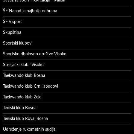
Savez za sport i rekreaciju invalida
ŠF Napad je najbolja odbrana
ŠF Visport
Skupština
Sportski klubovi
Sportsko ribolovno društvo Visoko
Streljački klub ˝Visoko˝
Taekwando klub Bosna
Taekwando klub Crni labudovi
Taekwando klub Zejd
Teniski klub Bosna
Teniski klub Royal Bosna
Udruženje rukometnih sudija