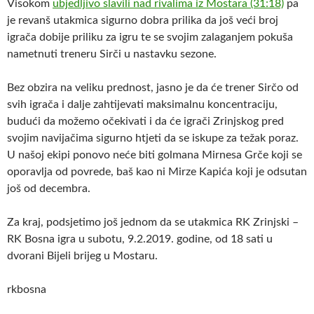
Visokom
ubjedljivo slavili nad rivalima iz Mostara (31:18)
pa
je revanš utakmica sigurno dobra prilika da još veći broj
igrača dobije priliku za igru te se svojim zalaganjem pokuša
nametnuti treneru Sirči u nastavku sezone.
Bez obzira na veliku prednost, jasno je da će trener Sirčo od
svih igrača i dalje zahtijevati maksimalnu koncentraciju,
budući da možemo očekivati i da će igrači Zrinjskog pred
svojim navijačima sigurno htjeti da se iskupe za težak poraz.
U našoj ekipi ponovo neće biti golmana Mirnesa Grče koji se
oporavlja od povrede, baš kao ni Mirze Kapića koji je odsutan
još od decembra.
Za kraj, podsjetimo još jednom da se utakmica RK Zrinjski –
RK Bosna igra u subotu, 9.2.2019. godine, od 18 sati u
dvorani Bijeli brijeg u Mostaru.
rkbosna