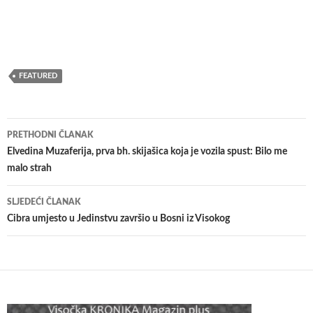
FEATURED
Navigacija
PRETHODNI ČLANAK
članaka
Elvedina Muzaferija, prva bh. skijašica koja je vozila spust: Bilo me
malo strah
SLJEDEĆI ČLANAK
Cibra umjesto u Jedinstvu završio u Bosni iz Visokog