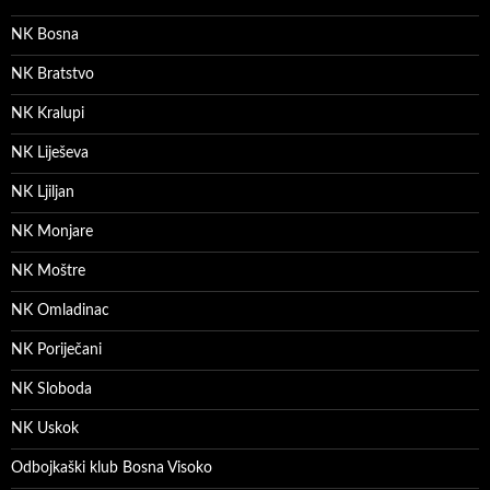
NK Bosna
NK Bratstvo
NK Kralupi
NK Liješeva
NK Ljiljan
NK Monjare
NK Moštre
NK Omladinac
NK Poriječani
NK Sloboda
NK Uskok
Odbojkaški klub Bosna Visoko