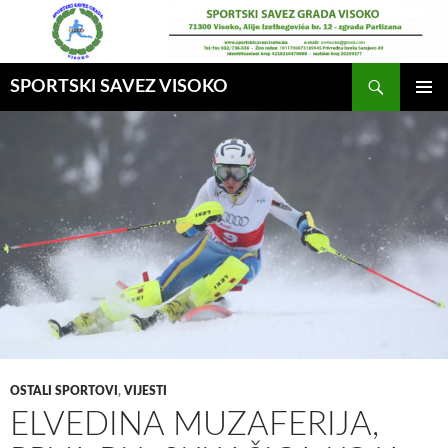
Idi
na
sadržaj
Pretraga
SPORTSKI SAVEZ VISOKO
GLAVNI
MENI
OSTALI SPORTOVI
,
VIJESTI
ELVEDINA MUZAFERIJA,