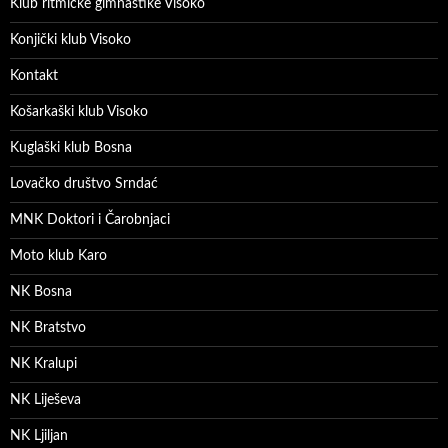
Klub ritmičke gimnastike Visoko
Konjički klub Visoko
Kontakt
Košarkaški klub Visoko
Kuglaški klub Bosna
Lovačko društvo Srndać
MNK Doktori i Čarobnjaci
Moto klub Karo
NK Bosna
NK Bratstvo
NK Kralupi
NK Liješeva
NK Ljiljan