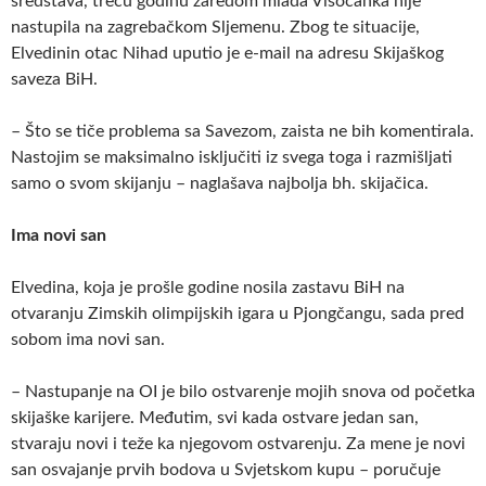
sredstava, treću godinu zaredom mlada Visočanka nije
nastupila na zagrebačkom Sljemenu. Zbog te situacije,
Elvedinin otac Nihad uputio je e-mail na adresu Skijaškog
saveza BiH.
– Što se tiče problema sa Savezom, zaista ne bih komentirala.
Nastojim se maksimalno isključiti iz svega toga i razmišljati
samo o svom skijanju – naglašava najbolja bh. skijačica.
Ima novi san
Elvedina, koja je prošle godine nosila zastavu BiH na
otvaranju Zimskih olimpijskih igara u Pjongčangu, sada pred
sobom ima novi san.
– Nastupanje na OI je bilo ostvarenje mojih snova od početka
skijaške karijere. Međutim, svi kada ostvare jedan san,
stvaraju novi i teže ka njegovom ostvarenju. Za mene je novi
san osvajanje prvih bodova u Svjetskom kupu – poručuje