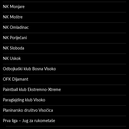
NK Monjare
NK Moštre
NK Omladinac
NK Poriječani
NK Sloboda
NK Uskok
Odbojkaški klub Bosna Visoko
OFK Dijamant
Paintball klub Ekstremno-Xtreme
Paraglajding klub Visoko
Planinarsko društvo Visočica
Prva liga – Jug za rukometaše