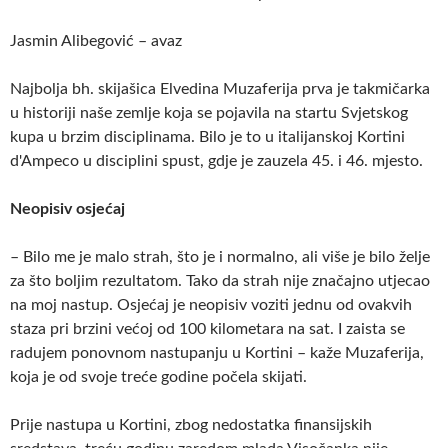
Jasmin Alibegović – avaz
Najbolja bh. skijašica Elvedina Muzaferija prva je takmičarka
u historiji naše zemlje koja se pojavila na startu Svjetskog
kupa u brzim disciplinama. Bilo je to u italijanskoj Kortini
d'Ampeco u disciplini spust, gdje je zauzela 45. i 46. mjesto.
Neopisiv osjećaj
– Bilo me je malo strah, što je i normalno, ali više je bilo želje
za što boljim rezultatom. Tako da strah nije značajno utjecao
na moj nastup. Osjećaj je neopisiv voziti jednu od ovakvih
staza pri brzini većoj od 100 kilometara na sat. I zaista se
radujem ponovnom nastupanju u Kortini – kaže Muzaferija,
koja je od svoje treće godine počela skijati.
Prije nastupa u Kortini, zbog nedostatka finansijskih