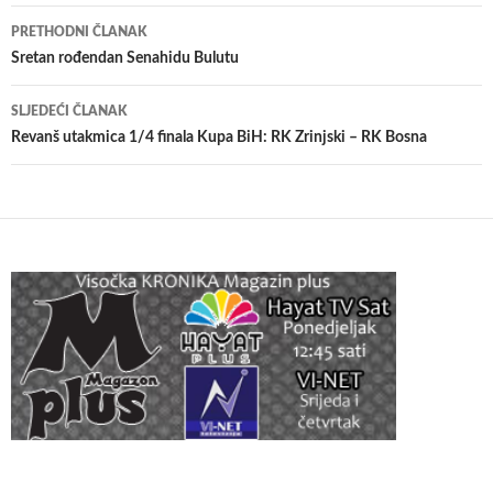
Navigacija
PRETHODNI ČLANAK
članaka
Sretan rođendan Senahidu Bulutu
SLJEDEĆI ČLANAK
Revanš utakmica 1/4 finala Kupa BiH: RK Zrinjski – RK Bosna