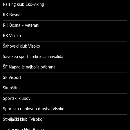
Rafting klub Eko-viking
RK Bosna
RK Bosna – veterani
RK Visoko
Šahovski klub Visoko
Savez za sport i rekreaciju invalida
ŠF Napad je najbolja odbrana
ŠF Visport
Skupština
Sportski klubovi
Sportsko ribolovno društvo Visoko
Streljački klub ˝Visoko˝
Taekwando klub Bosna