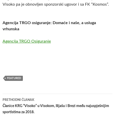
Visoko pa je obnovljen sponzorski ugovor i sa FK “Kosmos”.
Agencija TRGO osiguranje: Domaće i naše, a usluga
vrhunska
Agencija TRGO Osiguranje
FEATURED
Navigacija
PRETHODNI ČLANAK
članaka
Članice KRG “Visoko” u Visokom, Ilijašu i Brezi među najuspješnijim
sportistima za 2018.