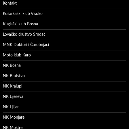
Kontakt
Košarkaški klub Visoko
Kuglaški klub Bosna
Lovačko društvo Srndać
MNK Doktori i Čarobnjaci
Moto klub Karo
NK Bosna
NK Bratstvo
NK Kralupi
NK Liješeva
NK Ljiljan
NK Monjare
NK Moštre