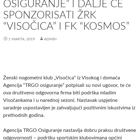
OSIGURANJE” I DALJE ĆE
SPONZORISATI ŽRK
“VISOČICA” I FK “KOSMOS”
1 MARTA, 2019
ADMIN
Ženski nogometni klub „Visočica“ iz Visokog i domaća
Agencija “TRGO osiguranje” potpisali su novi ugovor, te će
ova društveno odgovorna firma biti podrška mladim
Visočankama i u narednoj sezoni. Nastavak uspješne
saradnje uspostavljen je zahvaljujući pozitivnim iskustvima iz
prethodnih godina.
Agencija TRGO Osiguranje nastavlja dobru praksu društvene
odgovornosti – podršku sportskim klubovimana općini