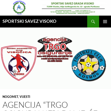
Idi
na
sadržaj
Pretraga
SPORTSKI SAVEZ VISOKO
GLAVNI
MENI
NOGOMET
,
VIJESTI
AGENCIJA “TRGO