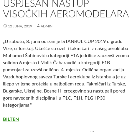
USPJEŠAN NASTUP
VISOČKIH AEROMODELARA
12 JUNA, 2019
ADMIN
„U subotu, 8. juna održan je ISTANBUL CUP 2019 u gradu
Vize, u Turskoj. Učešće su uzeli i takmičari iz našeg aerokluba
Muhamed Šahinović u kategoriji F1A jedrilice zauzevši veoma
solidno 6.mjesto i Malik Čabaravdić u kategoriji F1B
gumenjaci zauzevši odlično 4. mjesto. Odlična organizacija
Vazduhoplovnog saveza Turske i aerokluba iz Istanbula je uz
lijepo vrijeme protekla u najboljem redu. Takmičari iz Turske,
Bugarske, Ukrajine, Bosne i Hercegovine su nastupali pored
gore navedenih disciplina i u F1C, F1H, F1G i P30
kategorijama.“
BILTEN