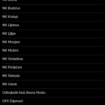
NK Bratstvo
NK Kralupi
NK Liješeva
NK Ljiljan
NK Monjare
NK Moštre
NK Omladinac
NK Poriječani
NK Sloboda
NK Uskok
Odbojkaški klub Bosna Visoko
OFK Dijamant