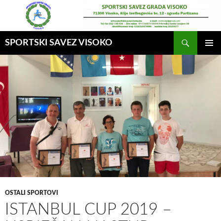
Idi
na
sadržaj
Pretraga
SPORTSKI SAVEZ VISOKO
GLAVNI
MENI
OSTALI SPORTOVI
ISTANBUL CUP 2019 –