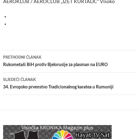
AEROKLUB / AEROCLUB „IZET KURTALIĆ“ Visoko
Navigacija
PRETHODNI ČLANAK
članaka
Rukometaši BiH protiv Bjelorusije za plasman na EURO
SLJEDEĆI ČLANAK
34. Evropsko prvenstvo Tradicionalnog karatea u Rumuniji