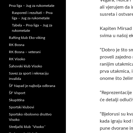
Vegara, Nuića i 
Prva liga – Jug za rukometaše
ali vjerujem da 
Raspored i rezultati – Prva
susreta i ostvar
liga – Jug za rukometaše
Tabela – Prva liga – Jug za
Kapiten Mirsad T
rukometaše
svima u našoj ek
Rafting klub Eko-viking
RK Bosna
“Dobro je što s
RK Bosna – veterani
proveli zajedno 
RK Visoko
ranijim utakmica
Šahovski klub Visoko
prva utakmica, i 
Savez za sport i rekreaciju
onome što želimo
invalida
ŠF Napad je najbolja odbrana
“Reprezentacije
ŠF Visport
će detalji odluč
Skupština
Sportski klubovi
“Bjelorusi su kva
Sportsko ribolovno društvo
Visoko
kada igraju kod
Streljački klub ˝Visoko˝
pune dvorane im