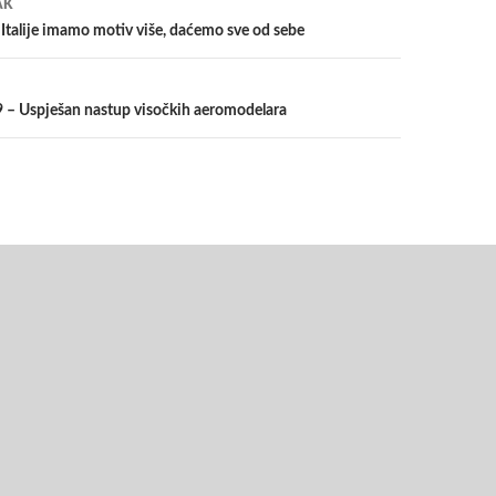
AK
 Italije imamo motiv više, daćemo sve od sebe
 – Uspješan nastup visočkih aeromodelara