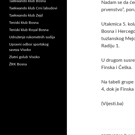
Taekwando klub Bosna
Nadam se da će
Taekwando klub Crni labudovi
prvenstvo”, poru
Taekwando klub Zejd
Teniski klub Bosna
Utakmica 5. kol
Teniski klub Royal Bosna
Bosna i Hercegov
Udruženje rukometnih sudija
tuzlanskog Mejd
Upravni odbor sportskog
Radiju 1.
saveza Visoko
Zlatni golub Visoko
U drugom susret
ŽRK Bosna
Finska i Češka.
Na tabeli grupe 
4, dok je Finsk
(Vijesti.ba)
Navigacij