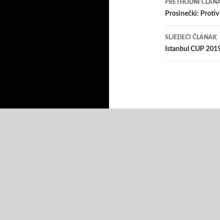
PRETHODNI ČLAN
članaka
Prosinečki: Protiv
SLJEDEĆI ČLANAK
Istanbul CUP 2019