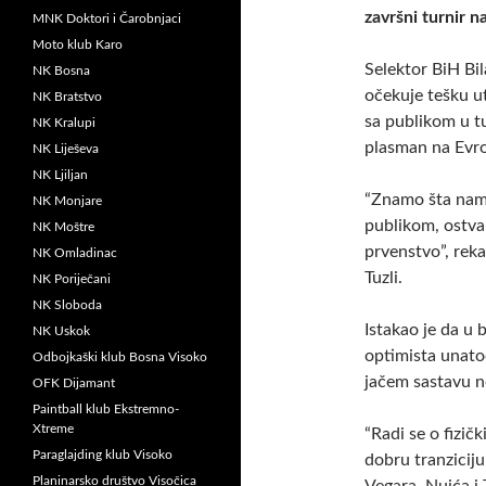
završni turnir n
MNK Doktori i Čarobnjaci
Moto klub Karo
Selektor BiH Bil
NK Bosna
očekuje tešku u
NK Bratstvo
sa publikom u tu
NK Kralupi
plasman na Evr
NK Liješeva
NK Ljiljan
“Znamo šta nam 
NK Monjare
publikom, ostva
NK Moštre
prvenstvo”, reka
NK Omladinac
Tuzli.
NK Poriječani
NK Sloboda
Istakao je da u 
NK Uskok
optimista unatoč
Odbojkaški klub Bosna Visoko
jačem sastavu ne
OFK Dijamant
Paintball klub Ekstremno-
Xtreme
“Radi se o fizič
Paraglajding klub Visoko
dobru tranzicij
Planinarsko društvo Visočica