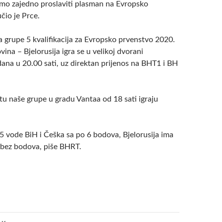
mo zajedno proslaviti plasman na Evropsko
čio je Prce.
a grupe 5 kvalifikacija za Evropsko prvenstvo 2020.
ina – Bjelorusija igra se u velikoj dvorani
ana u 20.00 sati, uz direktan prijenos na BHT1 i BH
u naše grupe u gradu Vantaa od 18 sati igraju
5 vode BiH i Češka sa po 6 bodova, Bjelorusija ima
a bez bodova, piše BHRT.
a