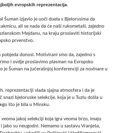
ajboljih evropskih reprezentacija.
al Šuman izjavio je uoči duela s Bjelorusima da
takmicu, ali se nada da će naši rukometaši, zajedno
zlanskom Mejdanu, na kraju proslaviti historijski
opsko prvenstvo.
pobjeda donosi. Motivirani smo da, zajedno s
rimo i ovdje proslavimo plasman na Evropsko
o je Šuman na jučerašnjoj konferenciji za novinare u
bh. reprezentaciji vlada sjajna atmosfera i da je
 snazi bjeloruske selekcije, koja je u Tuzlu došla u
go što je bila u Minsku.
ki veoma jakoj selekciji koja igra veoma brzo, imaju
u i jako su neugodni. Nemamo u sastavu Vranješa,