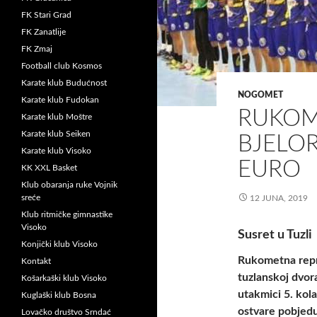
FK Stari Grad
FK Zanatlije
FK Zmaj
Football club Kosmos
Karate klub Budućnost
NOGOMET
Karate klub Fudokan
RUKOME
Karate klub Moštre
Karate klub Seiken
BJELO
Karate klub Visoko
EURO
KK XXL Basket
Klub obaranja ruke Vojnik
sreće
12 JUNA, 2019
Klub ritmičke gimnastike
Visoko
Susret u Tuzli
Konjički klub Visoko
Rukometna repr
Kontakt
tuzlanskoj dvor
Košarkaški klub Visoko
utakmici 5. kol
Kuglaški klub Bosna
ostvare pobjedu
Lovačko društvo Srndać