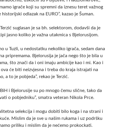
Tarabochiu, uskočili su Puljizević i Hadžiomerović,
imamo igrače koji su spremni da iznesu teret važnog
e historijski odlazak na EURO”, kazao je Šuman.
erzić suglasan je sa bh. selektorom, dodavši da je
ipi jasno koliko je važna utakmica s Bjelorusijom.
mo u Tuzli, u nedostatku nekoliko igrača, sedam dana
na pripremama. Bjelorusija je jača nego što je bila u
ma, što znači da i oni imaju ambicije kao i mi. Kao i
ova će biti neizvjesna i treba do kraja istrajati na
, a to je pobjeda”, rekao je Terzić.
 BiH i Bjelorusije su po mnogo čemu slične, tako da
ivati o pobjedniku”, smatra veteran Nikola Prce.
litetna selekcija i mogu dobiti bilo koga i na strani i
 kuće. Mislim da je sve u našim rukama i uz podršku
amo priliku i mislim da je nećemo prokockati.