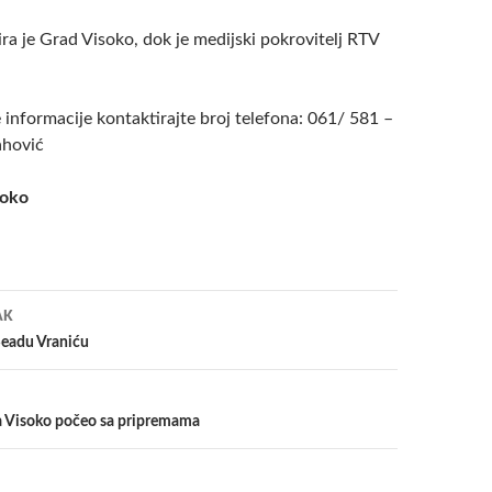
ira je Grad Visoko, dok je medijski pokrovitelj RTV
e informacije kontaktirajte broj telefona: 061/ 581 –
ahović
soko
a
AK
Seadu Vraniću
a Visoko počeo sa pripremama