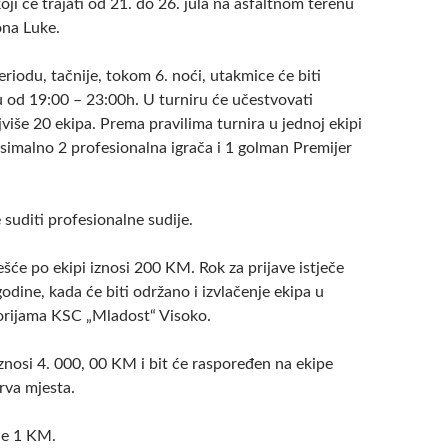
oji će trajati od 21. do 26. jula na asfaltnom terenu
ona Luke.
iodu, tačnije, tokom 6. noći, utakmice će biti
u od 19:00 – 23:00h. U turniru će učestvovati
više 20 ekipa. Prema pravilima turnira u jednoj ekipi
simalno 2 profesionalna igrača i 1 golman Premijer
suditi profesionalne sudije.
ešće po ekipi iznosi 200 KM. Rok za prijave istječe
godine, kada će biti održano i izvlačenje ekipa u
orijama KSC „Mladost“ Visoko.
znosi 4. 000, 00 KM i bit će raspoređen na ekipe
prva mjesta.
je 1 KM.