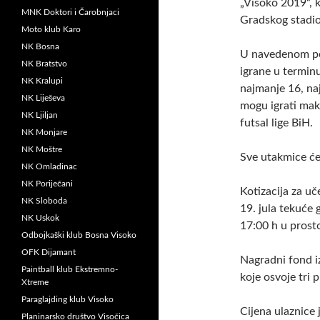
„Visoko 2019“, k
MNK Doktori i Čarobnjaci
Gradskog stadi
Moto klub Karo
NK Bosna
U navedenom per
NK Bratstvo
igrane u termin
NK Kralupi
najmanje 16, naj
NK Liješeva
mogu igrati mak
NK Ljiljan
futsal lige BiH.
NK Monjare
NK Moštre
Sve utakmice će 
NK Omladinac
NK Poriječani
Kotizacija za uč
NK Sloboda
19. jula tekuće 
NK Uskok
17:00 h u prost
Odbojkaški klub Bosna Visoko
OFK Dijamant
Nagradni fond i
Paintball klub Ekstremno-
koje osvoje tri 
Xtreme
Paraglajding klub Visoko
Cijena ulaznice 
Planinarsko društvo Visočica