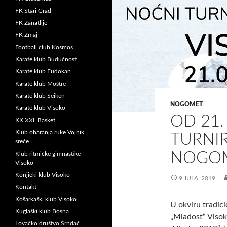
FK Stari Grad
FK Zanatlije
FK Zmaj
Football club Kosmos
Karate klub Budućnost
Karate klub Fudokan
Karate klub Moštre
Karate klub Seiken
NOGOMET
Karate klub Visoko
OD 21.
KK XXL Basket
Klub obaranja ruke Vojnik
TURNI
sreće
NOGOM
Klub ritmičke gimnastike
Visoko
Konjički klub Visoko
9 JULA, 2019
Kontakt
Košarkaški klub Visoko
U okviru tradic
Kuglaški klub Bosna
„Mladost“ Visok
Lovačko društvo Srndać