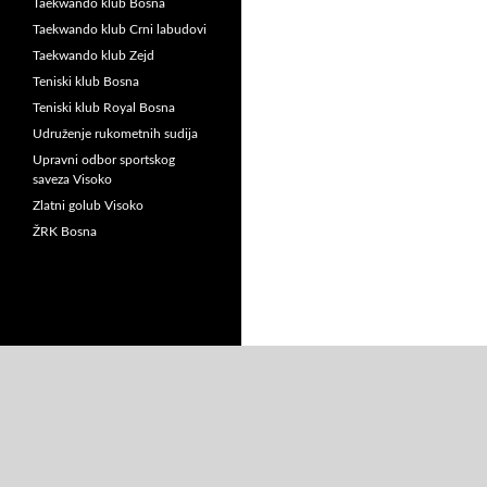
Taekwando klub Bosna
Taekwando klub Crni labudovi
Taekwando klub Zejd
Teniski klub Bosna
Teniski klub Royal Bosna
Udruženje rukometnih sudija
Upravni odbor sportskog
saveza Visoko
Zlatni golub Visoko
ŽRK Bosna