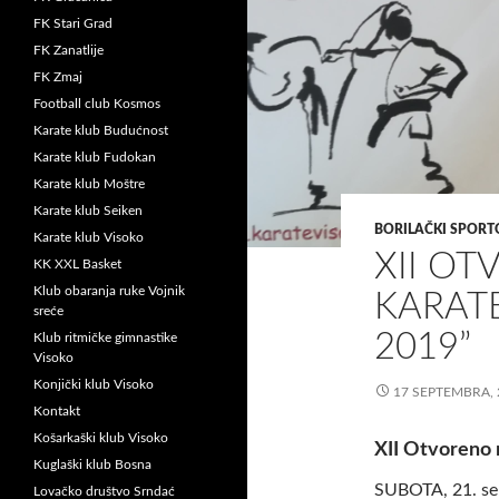
FK Stari Grad
FK Zanatlije
FK Zmaj
Football club Kosmos
Karate klub Budućnost
Karate klub Fudokan
Karate klub Moštre
Karate klub Seiken
BORILAČKI SPORT
Karate klub Visoko
XII O
KK XXL Basket
Klub obaranja ruke Vojnik
KARAT
sreće
2019”
Klub ritmičke gimnastike
Visoko
Konjički klub Visoko
17 SEPTEMBRA, 
Kontakt
Košarkaški klub Visoko
XII Otvoreno 
Kuglaški klub Bosna
SUBOTA, 21. se
Lovačko društvo Srndać