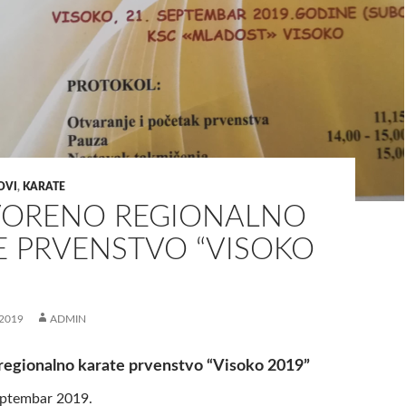
OVI
,
KARATE
TVORENO REGIONALNO
E PRVENSTVO “VISOKO
2019
ADMIN
regionalno karate prvenstvo “Visoko 2019”
ptembar 2019.