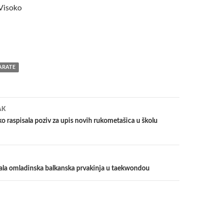
Visoko
ARATE
a
AK
o raspisala poziv za upis novih rukometašica u školu
tala omladinska balkanska prvakinja u taekwondou