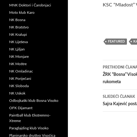
KSC “Mladost” 
MNK Doktori i Čarobnjaci
Moto klub Karo
NK Bosna
NK Bratstvo
NK Kralupi
FEATURED
K
NK Liješeva
NK Ljiljan
NK Monjare
Navigacij
NK Moštre
PRETHODNI ČLAN
NK Omladinac
članaka
ŽRK “Bosna” Visok
NK Poriječani
rukometa
NK Sloboda
NK Uskok
SLJEDEĆI ČLANAK
Odbojkaški klub Bosna Visoko
Sajra Kajević pos
OFK Dijamant
Paintball klub Ekstremno-
Xtreme
Paraglajding klub Visoko
Planinarsko društvo Visočica