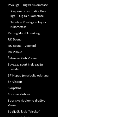
Prva liga – Jug za rukometaše
Raspored i rezultati – Prva
liga – Jug za rukometaše
Tabela – Prva liga – Jug za
rukometaše
Rafting klub Eko-viking
RK Bosna
RK Bosna – veterani
RK Visoko
Šahovski klub Visoko
Savez za sport i rekreaciju
invalida
ŠF Napad je najbolja odbrana
ŠF Visport
Skupština
Sportski klubovi
Sportsko ribolovno društvo
Visoko
Streljački klub ˝Visoko˝