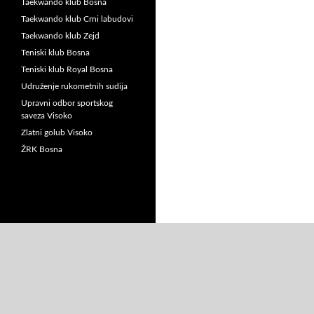
Taekwando klub Bosna
Taekwando klub Crni labudovi
Taekwando klub Zejd
Teniski klub Bosna
Teniski klub Royal Bosna
Udruženje rukometnih sudija
Upravni odbor sportskog
saveza Visoko
Zlatni golub Visoko
ŽRK Bosna