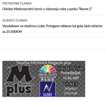
Navigacija
PRETHODNI ČLANAK
članaka
Održan Međunarodni turnir u obaranju ruke u parku “Ravne 2”
SLJEDEĆI ČLANAK
Vandalizam na stadionu Luke: Potrgane reklame iza gola, klub oštećen
za 25.000KM