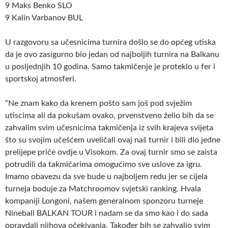
9 Maks Benko SLO
9 Kalin Varbanov BUL
U razgovoru sa učesnicima turnira došlo se do općeg utiska
da je ovo zasigurno bio jedan od najboljih turnira na Balkanu
u posljednjih 10 godina. Samo takmičenje je proteklo u fer i
sportskoj atmosferi.
“Ne znam kako da krenem pošto sam još pod svježim
utiscima ali da pokušam ovako, prvenstveno želio bih da se
zahvalim svim učesnicima takmičenja iz svih krajeva svijeta
što su svojim učešćem uveličali ovaj naš turnir i bili dio jedne
prelijepe priče ovdje u Visokom. Za ovaj turnir smo se zaista
potrudili da takmičarima omogućimo sve uslove za igru.
Imamo obavezu da sve bude u najboljem redu jer se cijela
turneja boduje za Matchroomov svjetski ranking. Hvala
kompaniji Longoni, našem generalnom sponzoru turneje
Nineball BALKAN TOUR i nadam se da smo kao i do sada
opravdali njihova očekivanja. Također bih se zahvalio svim