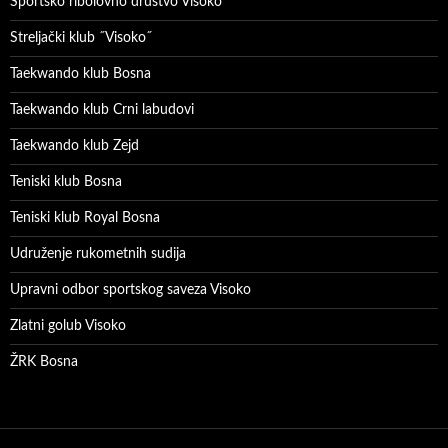
Sportsko ribolovno društvo Visoko
Streljački klub ˝Visoko˝
Taekwando klub Bosna
Taekwando klub Crni labudovi
Taekwando klub Zejd
Teniski klub Bosna
Teniski klub Royal Bosna
Udruženje rukometnih sudija
Upravni odbor sportskog saveza Visoko
Zlatni golub Visoko
ŽRK Bosna