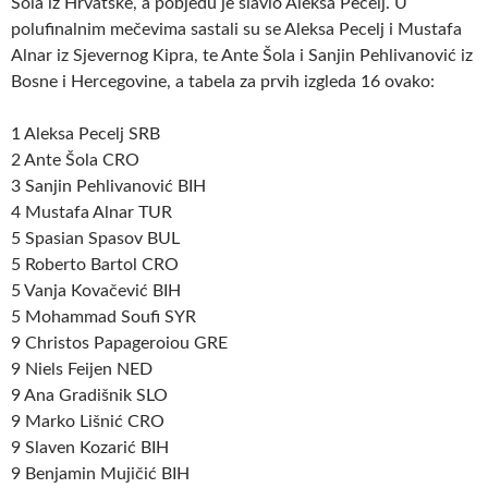
Šola iz Hrvatske, a pobjedu je slavio Aleksa Pecelj. U
polufinalnim mečevima sastali su se Aleksa Pecelj i Mustafa
Alnar iz Sjevernog Kipra, te Ante Šola i Sanjin Pehlivanović iz
Bosne i Hercegovine, a tabela za prvih izgleda 16 ovako:
1 Aleksa Pecelj SRB
2 Ante Šola CRO
3 Sanjin Pehlivanović BIH
4 Mustafa Alnar TUR
5 Spasian Spasov BUL
5 Roberto Bartol CRO
5 Vanja Kovačević BIH
5 Mohammad Soufi SYR
9 Christos Papageroiou GRE
9 Niels Feijen NED
9 Ana Gradišnik SLO
9 Marko Lišnić CRO
9 Slaven Kozarić BIH
9 Benjamin Mujičić BIH