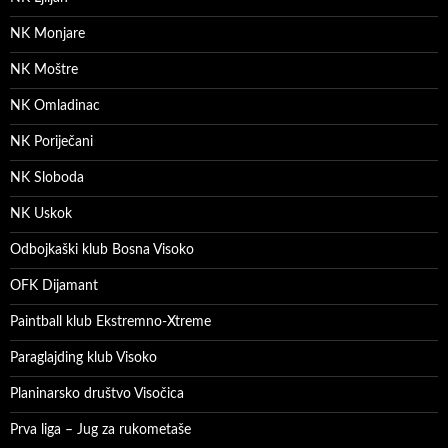
NK Monjare
NK Moštre
NK Omladinac
NK Poriječani
NK Sloboda
NK Uskok
Odbojkaški klub Bosna Visoko
OFK Dijamant
Paintball klub Ekstremno-Xtreme
Paraglajding klub Visoko
Planinarsko društvo Visočica
Prva liga – Jug za rukometaše