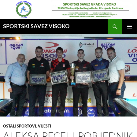
Idi
na
sadržaj
Pretraga
SPORTSKI SAVEZ VISOKO
GLAVNI
MENI
OSTALI SPORTOVI
,
VIJESTI
ALEKSA PECELJ POBJEDNIK