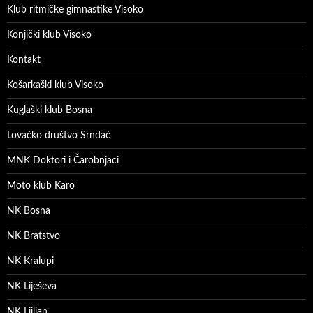
Klub ritmičke gimnastike Visoko
Konjički klub Visoko
Kontakt
Košarkaški klub Visoko
Kuglaški klub Bosna
Lovačko društvo Srndać
MNK Doktori i Čarobnjaci
Moto klub Karo
NK Bosna
NK Bratstvo
NK Kralupi
NK Liješeva
NK Ljiljan