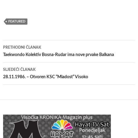
FEATURED
Navigacija
PRETHODNI ČLANAK
članaka
Taekwondo Kolektiv Bosna-Rudar ima nove prvake Balkana
SLJEDEĆI ČLANAK
28.11.1986. – Otvoren KSC “Mladost” Visoko