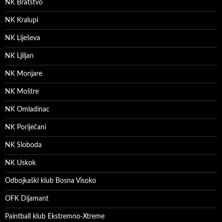
NK Bratstvo
NK Kralupi
NK Liješeva
NK Ljiljan
NK Monjare
NK Moštre
NK Omladinac
NK Poriječani
NK Sloboda
NK Uskok
Odbojkaški klub Bosna Visoko
OFK Dijamant
Paintball klub Ekstremno-Xtreme