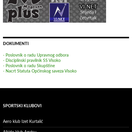
DOKUMENTI
- Poslovnik o radu Upravnog odbora
- Disciplinski pravilnik SS Visoko
- Poslovnik o radu Skupštine
- Nacrt Statuta Općinskog saveza Visoko
SPORTSKI KLUBOVI
Aero klub Izet Kurtalić