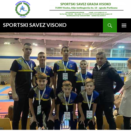
Idi
na
sadržaj
Pretraga
SPORTSKI SAVEZ VISOKO
GLAVNI
MENI