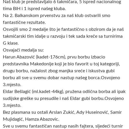
Naš klub je predstavljalo 6 takmičara, 5 ispred nacionalnog
tima BiH i 1 ispred našeg kluba.
Na 2. Balkanskom prvenstvu za naš klub ostvarili smo
fantastične rezultate.
Osvojili smo 2 medalje što je fantastično s obzirom da je naš
takmičarski tim idalje u razvoju i tek sada kreče sa turnirima
G klase.
Osvajači medalja su:
Harun Abazović (kadet-176cm), prvu borbu izbacio
predstavnika Makedonije koji je bio favorit u toj kategoriji,
drugu borbu, nažalost zbog manjka sreće i iskustva gubi
borbu ali sve u svemu dobar nastup našeg borca.Osvojeno
3.mjesto.
Eldar Bešlagić (ml.kadet-44kg), pružena odlična borba ali ipak
sudijske greške su presudile i naš Eldar gubi borbu.Osvojeno
3.mjesto.
Bez plasmana su ostali Arslan Zukić, Ady Huseinović, Samir
Mujidagić, Hamza Abazovic.
Sve u svemu fantastičan nastup nasih fajtera, sljedeći turnir