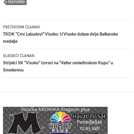
FEATURED
Navigacija
PRETHODNI ČLANAK
članaka
TKDK “Crni Labudovi” Visoko: U Visoko dolaze dvije Balkanske
medalje
SLJEDEĆI ČLANAK
Strijelci SK “Visoko” izvrsni na “Valter omladinskom Kupu” u
Smederevu