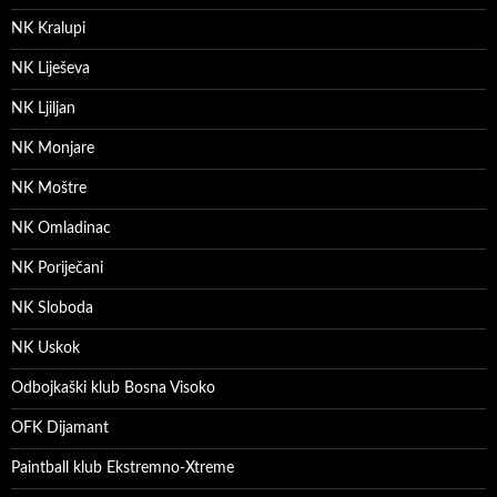
NK Kralupi
NK Liješeva
NK Ljiljan
NK Monjare
NK Moštre
NK Omladinac
NK Poriječani
NK Sloboda
NK Uskok
Odbojkaški klub Bosna Visoko
OFK Dijamant
Paintball klub Ekstremno-Xtreme