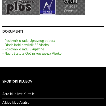
DOKUMENTI
- Poslovnik o radu Upravnog odbora
- Disciplinski pravilnik SS Visoko
- Poslovnik o radu Skupštine
- Nacrt Statuta Općinskog saveza Visoko
SPORTSKI KLUBOVI
Aero klub Izet Kurtalić
Aikido klub Agatsu