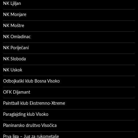
NK Ljiljan
NK Monjare
NK Moštre
NK Omladinac
NK Poriječani
NK Sloboda
NK Uskok
Odbojkaški klub Bosna Visoko
OFK Dijamant
Paintball klub Ekstremno-Xtreme
Paraglajding klub Visoko
Planinarsko društvo Visočica
Prva liga – Jug za rukometaše