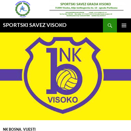
Idi
na
sadržaj
Pretraga
SPORTSKI SAVEZ VISOKO
GLAVNI
MENI
NK BOSNA
,
VIJESTI