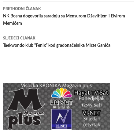
Navigacija
PRETHODNI ČLANAK
članaka
NK Bosna dogovorila saradnju sa Mensurom Džavitijem i Elvirom
Memićem
SLJEDEĆI ČLANAK
Taekwondo klub “Fenix” kod gradonačelnika Mirze Ganića