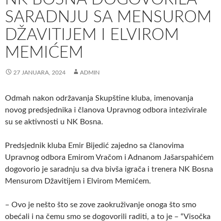
SARADNJU SA MENSUROM
DŽAVITIJEM I ELVIROM
MEMIĆEM
27 JANUARA, 2024
ADMIN
Odmah nakon održavanja Skupštine kluba, imenovanja
novog predsjednika i članova Upravnog odbora intezivirale
su se aktivnosti u NK Bosna.
Predsjednik kluba Emir Bijedić zajedno sa članovima
Upravnog odbora Emirom Vračom i Adnanom Jašarspahićem
dogovorio je saradnju sa dva bivša igrača i trenera NK Bosna
Mensurom Džavitijem i Elvirom Memićem.
– Ovo je nešto što se zove zaokruživanje onoga što smo
obećali i na čemu smo se dogovorili raditi, a to je – “Visočka