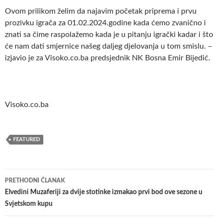
Ovom prilikom želim da najavim početak priprema i prvu
prozivku igrača za 01.02.2024.godine kada ćemo zvanično i
znati sa čime raspolažemo kada je u pitanju igrački kadar i što
će nam dati smjernice našeg daljeg djelovanja u tom smislu. –
izjavio je za Visoko.co.ba predsjednik NK Bosna Emir Bijedić.
Visoko.co.ba
FEATURED
Navigacija
PRETHODNI ČLANAK
članaka
Elvedini Muzaferiji za dvije stotinke izmakao prvi bod ove sezone u
Svjetskom kupu