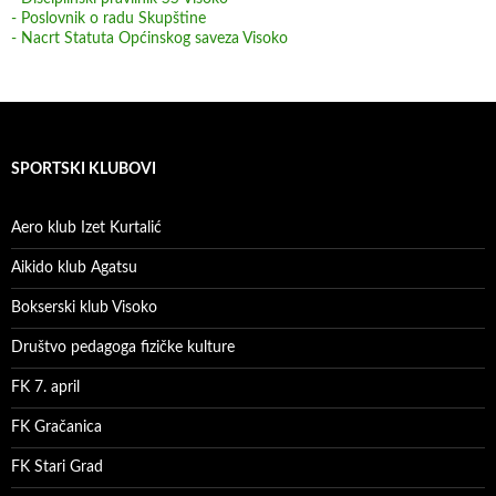
- Poslovnik o radu Skupštine
- Nacrt Statuta Općinskog saveza Visoko
SPORTSKI KLUBOVI
Aero klub Izet Kurtalić
Aikido klub Agatsu
Bokserski klub Visoko
Društvo pedagoga fizičke kulture
FK 7. april
FK Gračanica
FK Stari Grad