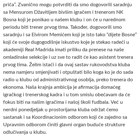
priča”. Zvanično mogu potvrditi da smo dogovorili saradnju
sa Mensurom Džavitijem bivšim igračem i trenerom NK
Bosna koji je ponikao u našem klubu i on će u narednom
periodu biti trener prvog tima. Također, dogovorili smo
saradnju i sa Elvirom Memićem koji je isto tako “dijete Bosne”
koji će svoje dugogodišnje iskustvo koje je stekao radeći u
akademiji Real Madrida imati priliku da prenese na naše
omladinske selekcije i uz sve to radit će kao asistent trenera
prvog tima. Želim istaći i da ovaj sastav rukovodstva kluba
nema namjeru smjenjivati i otpuštati bilo koga ko je do sada
radio u klubu od administrativnog osoblja, preko trenera do
ekonoma. Naša krajnja ambicija je afirmacija domaćeg
igračkog i trenerskog kadra i u tom smislu obećavam da će
fokus biti na našim igračima i našoj školi fudbala. Već u
nerdni ponedjeljak u prostorijama kluba održat ćemo
sastanak i sa Koordinacionim odborom koji će zajedno sa
Upravnim odborom činiti glavni organ buduće strukture
odlučivanja u klubu.