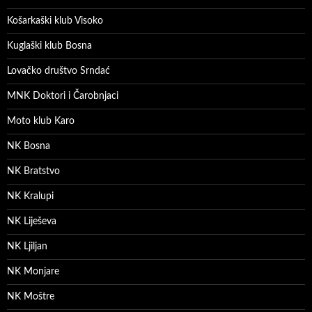
Košarkaški klub Visoko
Kuglaški klub Bosna
Lovačko društvo Srndać
MNK Doktori i Čarobnjaci
Moto klub Karo
NK Bosna
NK Bratstvo
NK Kralupi
NK Liješeva
NK Ljiljan
NK Monjare
NK Moštre