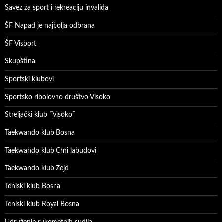
Savez za sport i rekreaciju invalida
ŠF Napad je najbolja odbrana
ŠF Visport
Skupština
Sportski klubovi
Sportsko ribolovno društvo Visoko
Streljački klub ˝Visoko˝
Taekwando klub Bosna
Taekwando klub Crni labudovi
Taekwando klub Zejd
Teniski klub Bosna
Teniski klub Royal Bosna
Udruženje rukometnih sudija