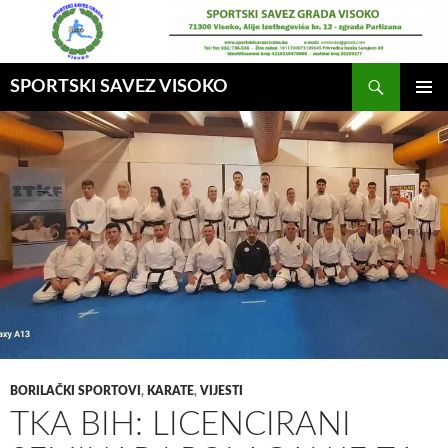
Idi
na
sadržaj
Pretraga
SPORTSKI SAVEZ VISOKO
GLAVNI
MENI
BORILAČKI SPORTOVI
,
KARATE
,
VIJESTI
TKA BIH: LICENCIRANI