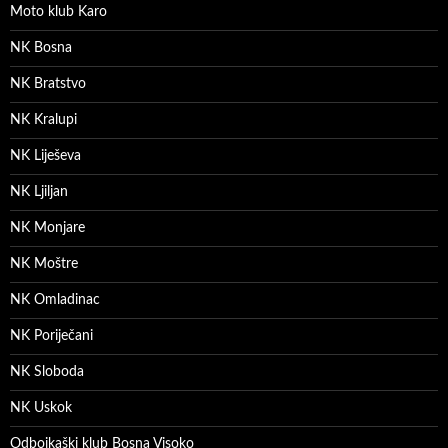
Moto klub Karo
NK Bosna
NK Bratstvo
NK Kralupi
NK Liješeva
NK Ljiljan
NK Monjare
NK Moštre
NK Omladinac
NK Poriječani
NK Sloboda
NK Uskok
Odbojkaški klub Bosna Visoko