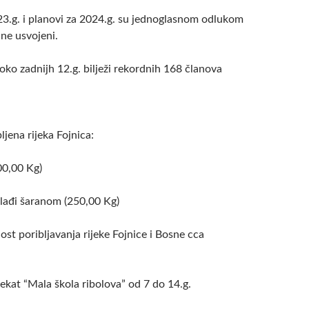
023.g. i planovi za 2024.g. su jednoglasnom odlukom
ne usvojeni.
ko zadnijh 12.g. bilježi rekordnih 168 članova
ljena rijeka Fojnica:
00,00 Kg)
lađi šaranom (250,00 Kg)
st poribljavanja rijeke Fojnice i Bosne cca
ekat “Mala škola ribolova” od 7 do 14.g.