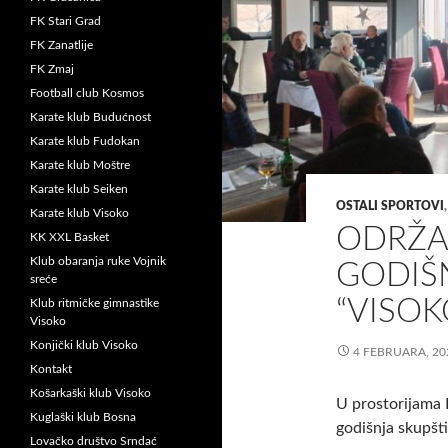
FK Stari Grad
FK Zanatlije
FK Zmaj
Football club Kosmos
Karate klub Budućnost
Karate klub Fudokan
Karate klub Moštre
Karate klub Seiken
OSTALI SPORTOVI
Karate klub Visoko
ODRŽA
KK XXL Basket
Klub obaranja ruke Vojnik
GODIŠ
sreće
“VISOK
Klub ritmičke gimnastike
Visoko
Konjički klub Visoko
4 FEBRUARA, 20
Kontakt
Košarkaški klub Visoko
U prostorijama 
Kuglaški klub Bosna
godišnja skupšt
Lovačko društvo Srndać