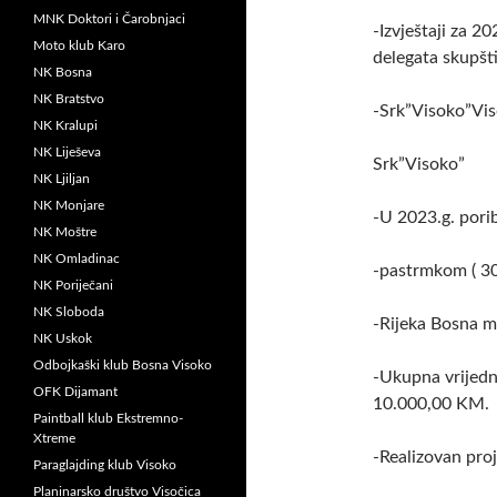
MNK Doktori i Čarobnjaci
-Izvještaji za 2
Moto klub Karo
delegata skupšti
NK Bosna
NK Bratstvo
-Srk”Visoko”Viso
NK Kralupi
NK Liješeva
Srk”Visoko”
NK Ljiljan
NK Monjare
-U 2023.g. porib
NK Moštre
NK Omladinac
-pastrmkom ( 3
NK Poriječani
NK Sloboda
-Rijeka Bosna m
NK Uskok
Odbojkaški klub Bosna Visoko
-Ukupna vrijedno
OFK Dijamant
10.000,00 KM.
Paintball klub Ekstremno-
Xtreme
-Realizovan proj
Paraglajding klub Visoko
Planinarsko društvo Visočica