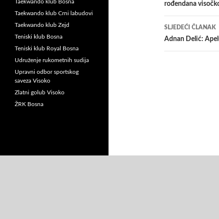
Taekwando klub Bosna
rođendana visočk
Taekwando klub Crni labudovi
Taekwando klub Zejd
SLJEDEĆI ČLANAK
Teniski klub Bosna
Adnan Delić: Ape
Teniski klub Royal Bosna
Udruženje rukometnih sudija
Upravni odbor sportskog
saveza Visoko
Zlatni golub Visoko
ŽRK Bosna