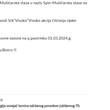
 Mušičarska staza u naziv Spin-Mušičarska staza na
nosti Srk”Visoko”Visoko akcija čišćenja rijeke
lovne sezone na p.pastrmku 01.03.2024.g.
,Bistro !!!
a
AK
ija osvajač turnira održanog povodom jubilarnog 70.