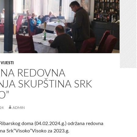
,
VIJESTI
NA REDOVNA
NJA SKUPŠTINA SRK
O”
24
ADMIN
Ribarskog doma (04.02.2024.g.) održana redovna
ina Srk”Visoko”Visoko za 2023.g.