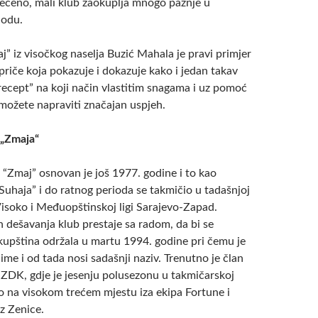
rečeno, mali klub zaokuplja mnogo pažnje u
iodu.
” iz visočkog naselja Buzić Mahala je pravi primjer
priče koja pokazuje i dokazuje kako i jedan takav
recept” na koji način vlastitim snagama i uz pomoć
 možete napraviti značajan uspjeh.
 „Zmaja“
“Zmaj” osnovan je još 1977. godine i to kao
Suhaja” i do ratnog perioda se takmičio u tadašnjoj
Visoko i Međuopštinskoj ligi Sarajevo-Zapad.
 dešavanja klub prestaje sa radom, da bi se
kupština održala u martu 1994. godine pri čemu je
ime i od tada nosi sadašnji naziv. Trenutno je član
 ZDK, gdje je jesenju polusezonu u takmičarskoj
o na visokom trećem mjestu iza ekipa Fortune i
z Zenice.