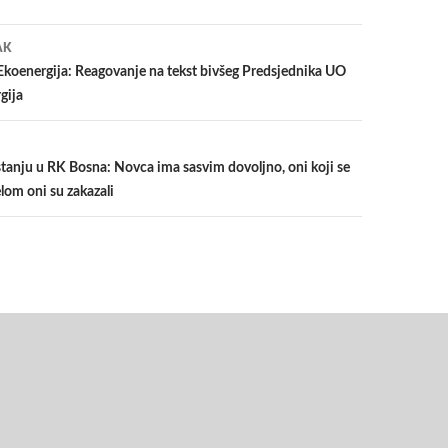
a
AK
koenergija: Reagovanje na tekst bivšeg Predsjednika UO
gija
stanju u RK Bosna: Novca ima sasvim dovoljno, oni koji se
lom oni su zakazali