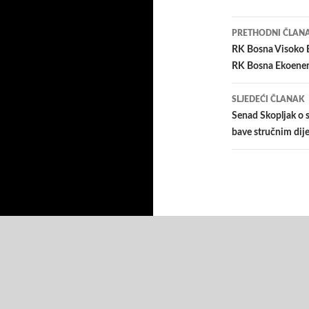
Navigacij
PRETHODNI ČLAN
članaka
RK Bosna Visoko E
RK Bosna Ekoener
SLJEDEĆI ČLANAK
Senad Skopljak o 
bave stručnim dije