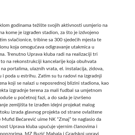
klom godinama težište svojih aktivnosti usmjerio na
na kome je izgrađen stadion, za što je izdvojeno
m svlačionice, tribine sa 300 sjedećih mjesta te
dionu koja omogućava odigravanje utakmica u
. Trenutno Uprava kluba radi na realizaciji tri
 to na rekonstrukciji kancelarije koja obuhvata
na portalima, ulaznih vrata, el. instalacija, zidova,
u i poda u estrihu. Zatim su tu radovi na izgradnji
na koji se nalazi u neposrednoj blizini stadiona, kao
ojekta izgradnje terena za mali fudbal sa umjetnom
doduše u početnoj fazi, a do sada je izvršeno
je zemljišta te izrađen idejni projekat malog
 toku izrada glavnog projekta od strane ovlaštene
je Mufid Bećarević uime NK “Zmaj” te naglasio da
ost Uprava kluba upućuje vjernim članovima i
sponzorima, MZ Buzić Mahala i Gradskoj upravi