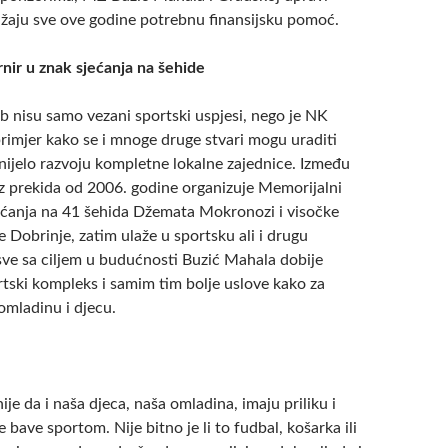
užaju sve ove godine potrebnu finansijsku pomoć.
rnir u znak sjećanja na šehide
b nisu samo vezani sportski uspjesi, nego je NK
rimjer kako se i mnoge druge stvari mogu uraditi
nijelo razvoju kompletne lokalne zajednice. Između
ez prekida od 2006. godine organizuje Memorijalni
jećanja na 41 šehida Džemata Mokronozi i visočke
 Dobrinje, zatim ulaže u sportsku ali i drugu
 sve sa ciljem u budućnosti Buzić Mahala dobije
rtski kompleks i samim tim bolje uslove kako za
 omladinu i djecu.
ije da i naša djeca, naša omladina, imaju priliku i
bave sportom. Nije bitno je li to fudbal, košarka ili