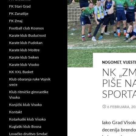
FK Stari Grad
FK Zanatlije
FK Zmaj
Football club Kosmos
Karate klub Budućnost
Karate klub Fudokan
Karate klub Moštre
Karate klub Seiken
NOGOMET
,
VIJESTI
Karate klub Visoko
NK „ZM
KK XXL Basket
Klub obaranja ruke Vojnik
PIŠE N
sreće
SPORT
Klub ritmičke gimnastike
Visoko
Konjički klub Visoko
6 FEBRUARA, 20
Kontakt
Košarkaški klub Visoko
Iako Grad Visoko
Kuglaški klub Bosna
decenija brendov
Lovačko društvo Srndać