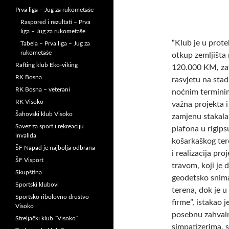
Prva liga – Jug za rukometaše
Raspored i rezultati – Prva
liga – Jug za rukometaše
“Klub je u prote
Tabela – Prva liga – Jug za
rukometaše
otkup zemljišta 
Rafting klub Eko-viking
120.000 KM, zati
RK Bosna
rasvjetu na sta
RK Bosna – veterani
noćnim terminima
RK Visoko
važna projekta i
Šahovski klub Visoko
zamjenu stakala 
Savez za sport i rekreaciju
plafona u rigips
invalida
košarkaškog tere
ŠF Napad je najbolja odbrana
i realizacija pr
ŠF Visport
travom, koji je 
Skupština
geodetsko sniman
Sportski klubovi
terena, dok je u
Sportsko ribolovno društvo
firme”, istakao 
Visoko
posebnu zahvaln
Streljački klub ˝Visoko˝
simpatizerima, 