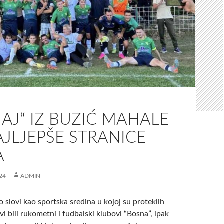
AJ“ IZ BUZIĆ MAHALE
AJLJEPŠE STRANICE
A
24
ADMIN
 slovi kao sportska sredina u kojoj su proteklih
i bili rukometni i fudbalski klubovi “Bosna”, ipak