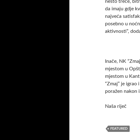
nešto treće, bit
da imaju gdje kv
najveća satisfa
posebno u noćn
aktivnosti”, dod
Inače, NK “Zmaj”
mjestom u Opšti
mjestom u Kanto
“Zmaj” je igrao 
poražen nakon i
Naša riječ
FEATURED