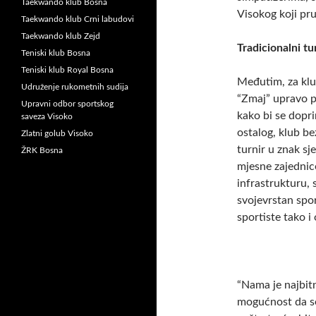
Taekwando klub Bosna
Visokog koji pr
Taekwando klub Crni labudovi
Taekwando klub Zejd
Tradicionalni tu
Teniski klub Bosna
Teniski klub Royal Bosna
Međutim, za klu
Udruženje rukometnih sudija
“Zmaj” upravo p
Upravni odbor sportskog
kako bi se dopri
saveza Visoko
ostalog, klub b
Zlatni golub Visoko
turnir u znak s
ŽRK Bosna
mjesne zajednice
infrastrukturu,
svojevrstan spo
sportiste tako i
“Nama je najbitn
mogućnost da se 