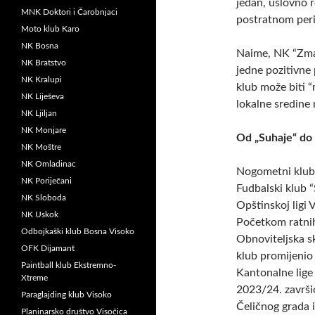
jedan, uslovno 
MNK Doktori i Čarobnjaci
postratnom per
Moto klub Karo
NK Bosna
Naime, NK “Zmaj
NK Bratstvo
jedne pozitivne 
NK Kralupi
klub može biti “
NK Liješeva
lokalne sredine
NK Ljiljan
NK Monjare
Od „Suhaje“ do
NK Moštre
NK Omladinac
Nogometni klub 
NK Poriječani
Fudbalski klub “
NK Sloboda
Opštinskoj ligi 
NK Uskok
Početkom ratnih
Odbojkaški klub Bosna Visoko
Obnoviteljska s
OFK Dijamant
klub promijenio 
Paintball klub Ekstremno-
Kantonalne lige
Xtreme
2023/24. završi
Paraglajding klub Visoko
Čeličnog grada i
Planinarsko društvo Visočica