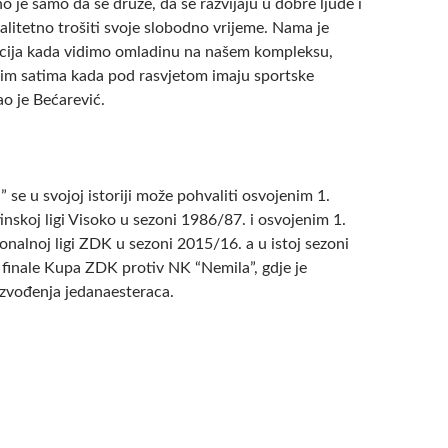
no je samo da se druže, da se razvijaju u dobre ljude i
alitetno trošiti svoje slobodno vrijeme. Nama je
kcija kada vidimo omladinu na našem kompleksu,
im satima kada pod rasvjetom imaju sportske
ao je Bećarević.
 se u svojoj istoriji može pohvaliti osvojenim 1.
nskoj ligi Visoko u sezoni 1986/87. i osvojenim 1.
nalnoj ligi ZDK u sezoni 2015/16. a u istoj sezoni
i finale Kupa ZDK protiv NK “Nemila”, gdje je
zvođenja jedanaesteraca.